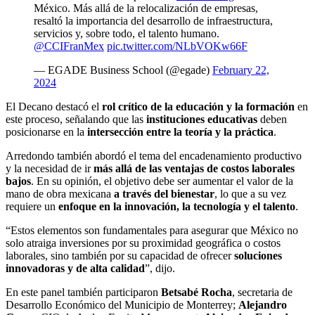
México. Más allá de la relocalización de empresas,
resaltó la importancia del desarrollo de infraestructura,
servicios y, sobre todo, el talento humano.
@CCIFranMex
pic.twitter.com/NLbVOKw66F
— EGADE Business School (@egade)
February 22,
2024
El Decano destacó el
rol crítico de la educación y la formación
en
este proceso, señalando que las
instituciones educativas
deben
posicionarse en la
intersección entre la teoría y la práctica
.
Arredondo también abordó el tema del encadenamiento productivo
y la necesidad de ir
más allá de las ventajas de costos laborales
bajos
. En su opinión, el objetivo debe ser aumentar el valor de la
mano de obra mexicana
a través del bienestar
, lo que a su vez
requiere un
enfoque en la
innovación, la tecnología y el talento
.
“Estos elementos son fundamentales para asegurar que México no
solo atraiga inversiones por su proximidad geográfica o costos
laborales, sino también por su capacidad de ofrecer
soluciones
innovadoras y de alta calidad
”, dijo.
En este panel también participaron
Betsabé Rocha
, secretaria de
Desarrollo Económico del Municipio de Monterrey;
Alejandro