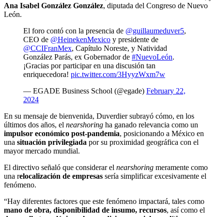
Ana Isabel González González
, diputada del Congreso de Nuevo
León.
El foro contó con la presencia de
@guillaumeduver5
,
CEO de
@HeinekenMexico
y presidente de
@CCIFranMex
, Capítulo Noreste, y Natividad
González Parás, ex Gobernador de
#NuevoLeón
.
¡Gracias por participar en una discusión tan
enriquecedora!
pic.twitter.com/3HyyzWxm7w
— EGADE Business School (@egade)
February 22,
2024
En su mensaje de bienvenida, Duverdier subrayó cómo, en los
últimos dos años, el
nearshoring
ha ganado relevancia como un
impulsor económico post-pandemia
, posicionando a México en
una
situación privilegiada
por su proximidad geográfica con el
mayor mercado mundial.
El directivo señaló que considerar el
nearshoring
meramente como
una r
elocalización de empresas
sería simplificar excesivamente el
fenómeno.
“Hay diferentes factores que este fenómeno impactará, tales como
mano de obra, disponibilidad de insumo, recursos
, así como el