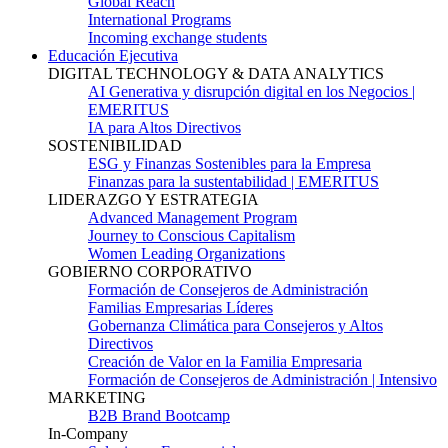
Global Reach
International Programs
Incoming exchange students
Educación Ejecutiva
DIGITAL TECHNOLOGY & DATA ANALYTICS
AI Generativa y disrupción digital en los Negocios |
EMERITUS
IA para Altos Directivos
SOSTENIBILIDAD
ESG y Finanzas Sostenibles para la Empresa
Finanzas para la sustentabilidad | EMERITUS
LIDERAZGO Y ESTRATEGIA
Advanced Management Program
Journey to Conscious Capitalism
Women Leading Organizations
GOBIERNO CORPORATIVO
Formación de Consejeros de Administración
Familias Empresarias Líderes
Gobernanza Climática para Consejeros y Altos
Directivos
Creación de Valor en la Familia Empresaria
Formación de Consejeros de Administración | Intensivo
MARKETING
B2B Brand Bootcamp
In-Company