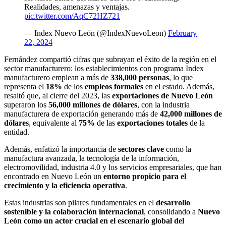
Realidades, amenazas y ventajas.
pic.twitter.com/AqC72HZ721
— Index Nuevo León (@IndexNuevoLeon)
February
22, 2024
Fernández compartió cifras que subrayan el éxito de la región en el
sector manufacturero: los establecimientos con programa Index
manufacturero emplean a más de
338,000 personas
, lo que
representa el
18%
de los
empleos formales
en el estado. Además,
resaltó que, al cierre del 2023, las
exportaciones de Nuevo León
superaron los
56,000 millones de dólares
, con la industria
manufacturera de exportación generando más de
42,000 millones de
dólares
, equivalente al
75%
de las
exportaciones totales
de la
entidad.
Además, enfatizó la importancia de
sectores clave
como la
manufactura avanzada, la tecnología de la información,
electromovilidad, industria 4.0 y los servicios empresariales, que han
encontrado en Nuevo León un
entorno propicio para el
crecimiento y la eficiencia operativa
.
Estas industrias son pilares fundamentales en el
desarrollo
sostenible y la colaboración internacional
, consolidando a
Nuevo
León como un actor crucial en el escenario global del