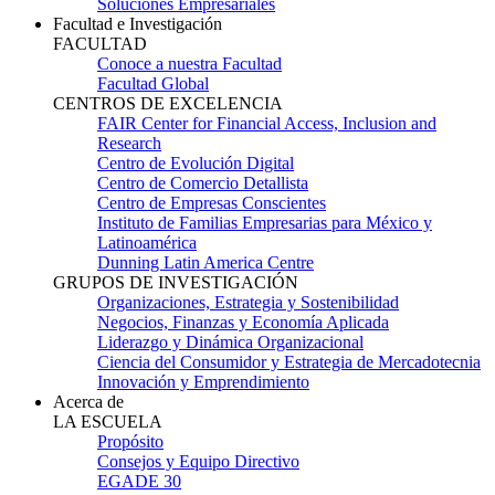
Soluciones Empresariales
Facultad e Investigación
FACULTAD
Conoce a nuestra Facultad
Facultad Global
CENTROS DE EXCELENCIA
FAIR Center for Financial Access, Inclusion and
Research
Centro de Evolución Digital
Centro de Comercio Detallista
Centro de Empresas Conscientes
Instituto de Familias Empresarias para México y
Latinoamérica
Dunning Latin America Centre
GRUPOS DE INVESTIGACIÓN
Organizaciones, Estrategia y Sostenibilidad
Negocios, Finanzas y Economía Aplicada
Liderazgo y Dinámica Organizacional
Ciencia del Consumidor y Estrategia de Mercadotecnia
Innovación y Emprendimiento
Acerca de
LA ESCUELA
Propósito
Consejos y Equipo Directivo
EGADE 30