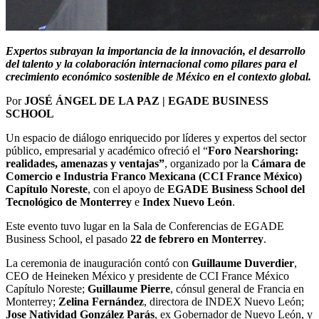
Expertos subrayan la importancia de la innovación, el desarrollo
del talento y la colaboración internacional como pilares para el
crecimiento económico sostenible de México en el contexto global.
Por
JOSÉ ÁNGEL DE LA PAZ | EGADE BUSINESS
SCHOOL
Un espacio de diálogo enriquecido por líderes y expertos del sector
público, empresarial y académico ofreció el “
Foro Nearshoring:
realidades, amenazas y ventajas”
, organizado por la
Cámara de
Comercio e Industria Franco Mexicana (CCI France México)
Capítulo Noreste
, con el apoyo de
EGADE Business School del
Tecnológico de Monterrey
e
Index Nuevo León
.
Este evento tuvo lugar en la Sala de Conferencias de EGADE
Business School, el pasado
22 de febrero en Monterrey
.
La ceremonia de inauguración contó con
Guillaume Duverdier
,
CEO de Heineken México y presidente de CCI France México
Capítulo Noreste;
Guillaume Pierre
, cónsul general de Francia en
Monterrey;
Zelina Fernández
, directora de INDEX Nuevo León;
Jose Natividad González Parás
, ex Gobernador de Nuevo León, y