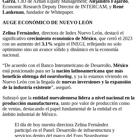
Garza
, CIO de Aztlan Equity Management;
Alejandro Fajardo
,
Economic Research Deputy Director de INTERCAM, y
René
Lankenau
, fundador de Whitepaper.
AUGE ECONÓMICO DE NUEVO LEÓN
Zelina Fernández
, directora de Index Nuevo León, destacó el
significativo
crecimiento económico de México
, que cerró el 2023
con un aumento del
3.1%
según el INEGI, reflejando no solo
optimismo sino un avance sólido y dinámico en la economía
nacional.
“De acuerdo con el Banco Interamericano de Desarrollo,
México
está posicionado para ser la
nación latinoamericana que más
beneficio obtenga del
nearshoring
, y ya lo estamos viviendo en
Nuevo León con la llegada de
nuevas inversiones y la expansión
de la industria existente
”, aseguró.
Subrayó que la
entidad nuevaleonesa lidera a nivel nacional en la
producción manufacturera
, tanto por valor de producción como
de ventas, destacando el papel fundamental de la entidad en el
ámbito industrial de México.
El día de hoy nuestra directora Zelina Fernández
participó en el Panel: Desarrollo de infraestructura y
servicios dentro del marco del Foro Nearshoring: