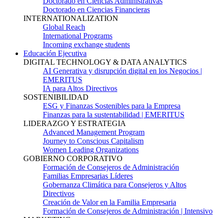
Doctorado en Ciencias Administrativas
Doctorado en Ciencias Financieras
INTERNATIONALIZATION
Global Reach
International Programs
Incoming exchange students
Educación Ejecutiva
DIGITAL TECHNOLOGY & DATA ANALYTICS
AI Generativa y disrupción digital en los Negocios |
EMERITUS
IA para Altos Directivos
SOSTENIBILIDAD
ESG y Finanzas Sostenibles para la Empresa
Finanzas para la sustentabilidad | EMERITUS
LIDERAZGO Y ESTRATEGIA
Advanced Management Program
Journey to Conscious Capitalism
Women Leading Organizations
GOBIERNO CORPORATIVO
Formación de Consejeros de Administración
Familias Empresarias Líderes
Gobernanza Climática para Consejeros y Altos
Directivos
Creación de Valor en la Familia Empresaria
Formación de Consejeros de Administración | Intensivo