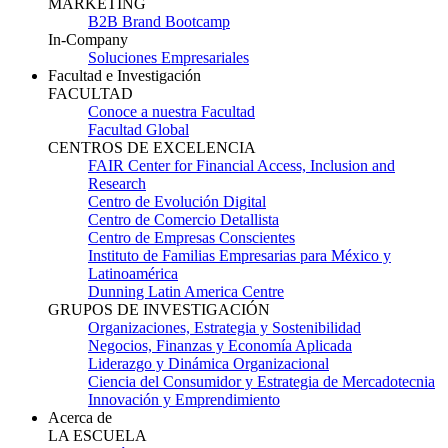
MARKETING
B2B Brand Bootcamp
In-Company
Soluciones Empresariales
Facultad e Investigación
FACULTAD
Conoce a nuestra Facultad
Facultad Global
CENTROS DE EXCELENCIA
FAIR Center for Financial Access, Inclusion and
Research
Centro de Evolución Digital
Centro de Comercio Detallista
Centro de Empresas Conscientes
Instituto de Familias Empresarias para México y
Latinoamérica
Dunning Latin America Centre
GRUPOS DE INVESTIGACIÓN
Organizaciones, Estrategia y Sostenibilidad
Negocios, Finanzas y Economía Aplicada
Liderazgo y Dinámica Organizacional
Ciencia del Consumidor y Estrategia de Mercadotecnia
Innovación y Emprendimiento
Acerca de
LA ESCUELA