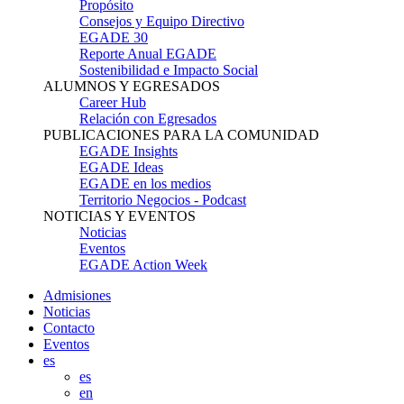
Propósito
Consejos y Equipo Directivo
EGADE 30
Reporte Anual EGADE
Sostenibilidad e Impacto Social
ALUMNOS Y EGRESADOS
Career Hub
Relación con Egresados
PUBLICACIONES PARA LA COMUNIDAD
EGADE Insights
EGADE Ideas
EGADE en los medios
Territorio Negocios - Podcast
NOTICIAS Y EVENTOS
Noticias
Eventos
EGADE Action Week
Admisiones
Noticias
Contacto
Eventos
es
es
en