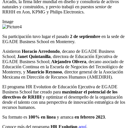
Arcadis, la firma líder mundial en diseño y consultoría de activos
naturales y construidos, y previo trabajó en puestos
senior
de
RRHH en Aon, KPMG y Philips Electronics.
Image
Su participación tuvo lugar el pasado
2 de septiembre
en la sede de
EGADE Business School en Monterrey.
Asistieron
Horacio Arredondo
, decano de EGADE Business
School;
Janet Quintanilla
, directora de Educación Ejecutiva de
EGADE Business School;
Alejandro Olivera
, decano asociado de
Educación Continua en la Escuela de Negocios del Tecnológico de
Monterrey, y
Mauricio Reynoso
, director general de la Asociación
Mexicana en Dirección de Recursos Humanos (AMEDIRH).
El programa HR Evolution de Educación Ejecutiva de EGADE
Business School fue creado para
maximizar el potencial de los
directivos de RRHH
y optimizar el desempeño de la organización
desde el talento con una perspectiva de innovación estratégica de los
recursos humanos.
Su formato es
100% en línea
y arranca
en febrero 2023
.
Conoce más del programa
HR Evolution
aquí
.