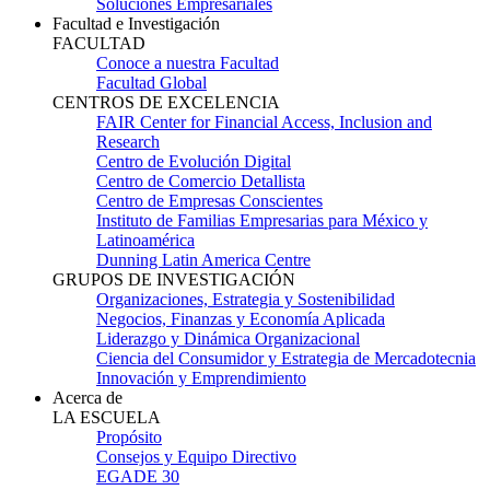
Soluciones Empresariales
Facultad e Investigación
FACULTAD
Conoce a nuestra Facultad
Facultad Global
CENTROS DE EXCELENCIA
FAIR Center for Financial Access, Inclusion and
Research
Centro de Evolución Digital
Centro de Comercio Detallista
Centro de Empresas Conscientes
Instituto de Familias Empresarias para México y
Latinoamérica
Dunning Latin America Centre
GRUPOS DE INVESTIGACIÓN
Organizaciones, Estrategia y Sostenibilidad
Negocios, Finanzas y Economía Aplicada
Liderazgo y Dinámica Organizacional
Ciencia del Consumidor y Estrategia de Mercadotecnia
Innovación y Emprendimiento
Acerca de
LA ESCUELA
Propósito
Consejos y Equipo Directivo
EGADE 30