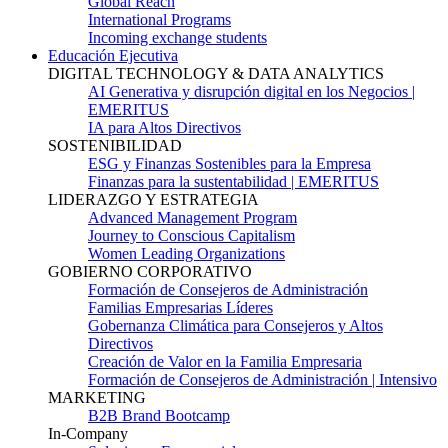
Global Reach
International Programs
Incoming exchange students
Educación Ejecutiva
DIGITAL TECHNOLOGY & DATA ANALYTICS
AI Generativa y disrupción digital en los Negocios |
EMERITUS
IA para Altos Directivos
SOSTENIBILIDAD
ESG y Finanzas Sostenibles para la Empresa
Finanzas para la sustentabilidad | EMERITUS
LIDERAZGO Y ESTRATEGIA
Advanced Management Program
Journey to Conscious Capitalism
Women Leading Organizations
GOBIERNO CORPORATIVO
Formación de Consejeros de Administración
Familias Empresarias Líderes
Gobernanza Climática para Consejeros y Altos
Directivos
Creación de Valor en la Familia Empresaria
Formación de Consejeros de Administración | Intensivo
MARKETING
B2B Brand Bootcamp
In-Company