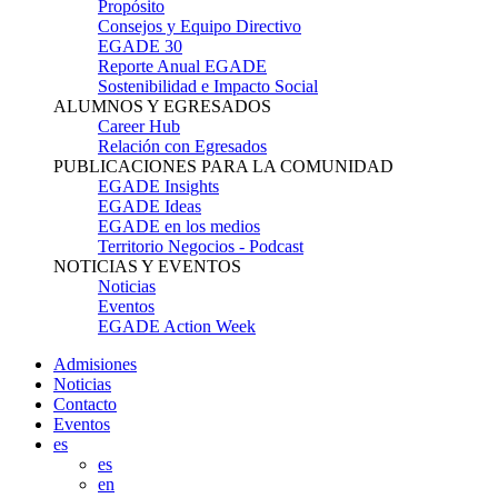
Propósito
Consejos y Equipo Directivo
EGADE 30
Reporte Anual EGADE
Sostenibilidad e Impacto Social
ALUMNOS Y EGRESADOS
Career Hub
Relación con Egresados
PUBLICACIONES PARA LA COMUNIDAD
EGADE Insights
EGADE Ideas
EGADE en los medios
Territorio Negocios - Podcast
NOTICIAS Y EVENTOS
Noticias
Eventos
EGADE Action Week
Admisiones
Noticias
Contacto
Eventos
es
es
en