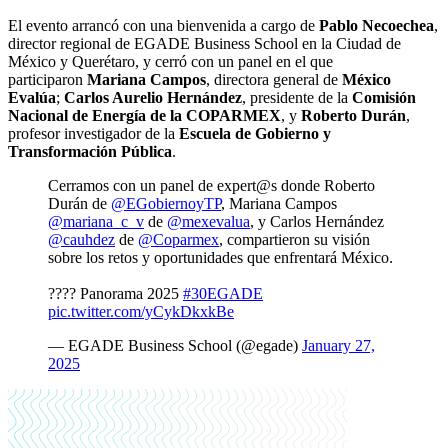
El evento arrancó con una bienvenida a cargo de
Pablo Necoechea
,
director regional de EGADE Business School en la Ciudad de
México y Querétaro, y cerró con un panel en el que
participaron
Mariana Campos
, directora general de
México
Evalúa
;
Carlos Aurelio Hernández
, presidente de la
Comisión
Nacional de Energía de la COPARMEX
, y
Roberto Durán
,
profesor investigador de la
Escuela de Gobierno y
Transformación Pública
.
Cerramos con un panel de expert@s donde Roberto
Durán de
@EGobiernoyTP
, Mariana Campos
@mariana_c_v
de
@mexevalua
, y Carlos Hernández
@cauhdez
de
@Coparmex
, compartieron su visión
sobre los retos y oportunidades que enfrentará México.
???? Panorama 2025
#30EGADE
pic.twitter.com/yCykDkxkBe
— EGADE Business School (@egade)
January 27,
2025