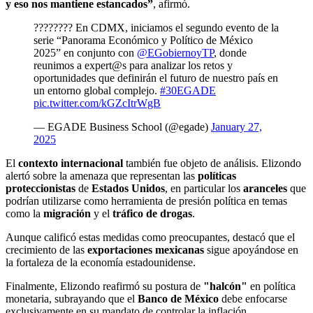
y eso nos mantiene estancados”
, afirmó.
???????? En CDMX, iniciamos el segundo evento de la
serie “Panorama Económico y Político de México
2025” en conjunto con
@EGobiernoyTP
, donde
reunimos a expert@s para analizar los retos y
oportunidades que definirán el futuro de nuestro país en
un entorno global complejo.
#30EGADE
pic.twitter.com/kGZcItrWgB
— EGADE Business School (@egade)
January 27,
2025
El
contexto internacional
también fue objeto de análisis. Elizondo
alertó sobre la amenaza que representan las
políticas
proteccionistas
de
Estados Unidos
, en particular los
aranceles
que
podrían utilizarse como herramienta de presión política en temas
como la
migración
y el
tráfico de drogas
.
Aunque calificó estas medidas como preocupantes, destacó que el
crecimiento de las
exportaciones mexicanas
sigue apoyándose en
la fortaleza de la economía estadounidense.
Finalmente, Elizondo reafirmó su postura de
"halcón"
en política
monetaria, subrayando que el
Banco de México
debe enfocarse
exclusivamente en su mandato de controlar la inflación.