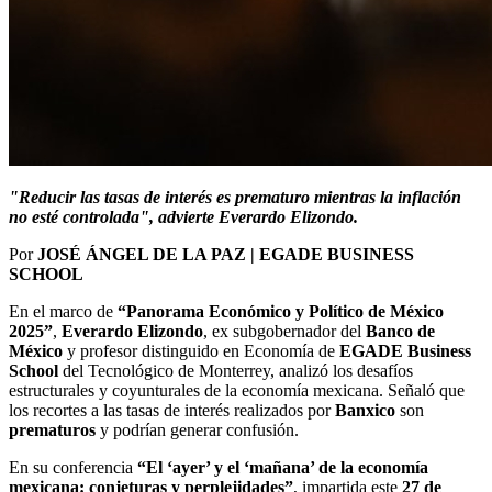
"Reducir las tasas de interés es prematuro mientras la inflación
no esté controlada", advierte Everardo Elizondo.
Por
JOSÉ ÁNGEL DE LA PAZ | EGADE BUSINESS
SCHOOL
En el marco de
“Panorama Económico y Político de México
2025”
,
Everardo Elizondo
, ex subgobernador del
Banco de
México
y profesor distinguido en Economía de
EGADE Business
School
del Tecnológico de Monterrey, analizó los desafíos
estructurales y coyunturales de la economía mexicana. Señaló que
los recortes a las tasas de interés realizados por
Banxico
son
prematuros
y podrían generar confusión.
En su conferencia
“El ‘ayer’ y el ‘mañana’ de la economía
mexicana: conjeturas y perplejidades”
, impartida este
27 de