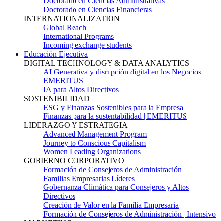
Doctorado en Ciencias Administrativas
Doctorado en Ciencias Financieras
INTERNATIONALIZATION
Global Reach
International Programs
Incoming exchange students
Educación Ejecutiva
DIGITAL TECHNOLOGY & DATA ANALYTICS
AI Generativa y disrupción digital en los Negocios |
EMERITUS
IA para Altos Directivos
SOSTENIBILIDAD
ESG y Finanzas Sostenibles para la Empresa
Finanzas para la sustentabilidad | EMERITUS
LIDERAZGO Y ESTRATEGIA
Advanced Management Program
Journey to Conscious Capitalism
Women Leading Organizations
GOBIERNO CORPORATIVO
Formación de Consejeros de Administración
Familias Empresarias Líderes
Gobernanza Climática para Consejeros y Altos
Directivos
Creación de Valor en la Familia Empresaria
Formación de Consejeros de Administración | Intensivo