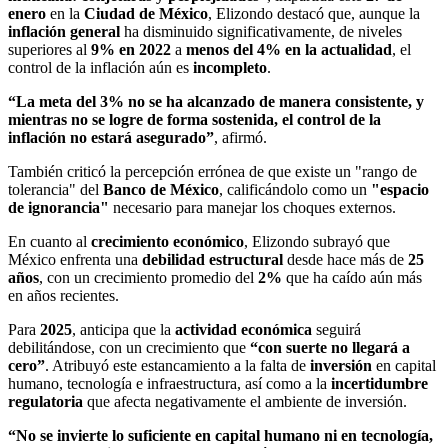
enero
en la
Ciudad de México
, Elizondo destacó que, aunque la
inflación general
ha disminuido significativamente, de niveles
superiores al
9% en 2022
a
menos del 4% en la actualidad
, el
control de la inflación aún es
incompleto
.
“La meta del 3% no se ha alcanzado de manera consistente, y
mientras no se logre de forma sostenida, el control de la
inflación no estará asegurado”
, afirmó.
También criticó la percepción errónea de que existe un "rango de
tolerancia" del
Banco de México
, calificándolo como un
"espacio
de ignorancia"
necesario para manejar los choques externos.
En cuanto al
crecimiento económico
, Elizondo subrayó que
México enfrenta una
debilidad estructural
desde hace más de
25
años
, con un crecimiento promedio del
2%
que ha caído aún más
en años recientes.
Para
2025
, anticipa que la
actividad económica
seguirá
debilitándose, con un crecimiento que
“con suerte no llegará a
cero”
. Atribuyó este estancamiento a la falta de
inversión
en capital
humano, tecnología e infraestructura, así como a la
incertidumbre
regulatoria
que afecta negativamente el ambiente de inversión.
“No se invierte lo suficiente en capital humano ni en tecnología,