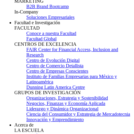
MARKETING
B2B Brand Bootcamp
In-Company
Soluciones Empresariales
Facultad e Investigación
FACULTAD
Conoce a nuestra Facultad
Facultad Global
CENTROS DE EXCELENCIA
FAIR Center for Financial Access, Inclusion and
Research
Centro de Evolución Digital
Centro de Comercio Detallista
Centro de Empresas Conscientes
Instituto de Familias Empresarias para México y
Latinoamérica
Dunning Latin America Centre
GRUPOS DE INVESTIGACIÓN
Organizaciones, Estrategia y Sostenibilidad
Negocios, Finanzas y Economía Aplicada
Liderazgo y Dinámica Organizacional
Ciencia del Consumidor y Estrategia de Mercadotecnia
Innovación y Emprendimiento
Acerca de
LA ESCUELA