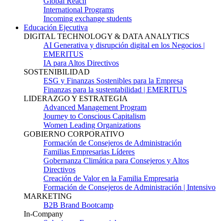
Global Reach
International Programs
Incoming exchange students
Educación Ejecutiva
DIGITAL TECHNOLOGY & DATA ANALYTICS
AI Generativa y disrupción digital en los Negocios |
EMERITUS
IA para Altos Directivos
SOSTENIBILIDAD
ESG y Finanzas Sostenibles para la Empresa
Finanzas para la sustentabilidad | EMERITUS
LIDERAZGO Y ESTRATEGIA
Advanced Management Program
Journey to Conscious Capitalism
Women Leading Organizations
GOBIERNO CORPORATIVO
Formación de Consejeros de Administración
Familias Empresarias Líderes
Gobernanza Climática para Consejeros y Altos
Directivos
Creación de Valor en la Familia Empresaria
Formación de Consejeros de Administración | Intensivo
MARKETING
B2B Brand Bootcamp
In-Company