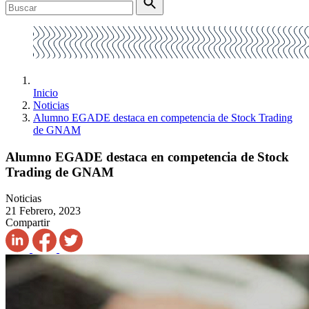
Inicio
Noticias
Alumno EGADE destaca en competencia de Stock Trading
de GNAM
Alumno EGADE destaca en competencia de Stock
Trading de GNAM
Noticias
21 Febrero, 2023
Compartir