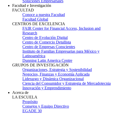
Soluciones Empresariales
Facultad e Investigación
FACULTAD
Conoce a nuestra Facultad
Facultad Global
CENTROS DE EXCELENCIA
FAIR Center for Financial Access, Inclusion and
Research
Centro de Evolución Digital
Centro de Comercio Detallista
Centro de Empresas Conscientes
Instituto de Familias Empresarias para México y
Latinoamérica
Dunning Latin America Centre
GRUPOS DE INVESTIGACIÓN
Organizaciones, Estrategia y Sostenibilidad
Negocios, Finanzas y Economía Aplicada
Liderazgo y Dinámica Organizacional
Ciencia del Consumidor y Estrategia de Mercadotecnia
Innovación y Emprendimiento
Acerca de
LA ESCUELA
Propósito
Consejos y Equipo Directivo
EGADE 30