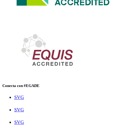
Conecta con #EGADE
SVG
SVG
SVG