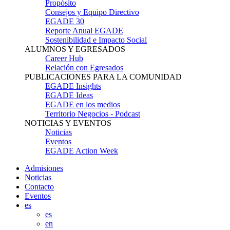
Propósito
Consejos y Equipo Directivo
EGADE 30
Reporte Anual EGADE
Sostenibilidad e Impacto Social
ALUMNOS Y EGRESADOS
Career Hub
Relación con Egresados
PUBLICACIONES PARA LA COMUNIDAD
EGADE Insights
EGADE Ideas
EGADE en los medios
Territorio Negocios - Podcast
NOTICIAS Y EVENTOS
Noticias
Eventos
EGADE Action Week
Admisiones
Noticias
Contacto
Eventos
es
es
en