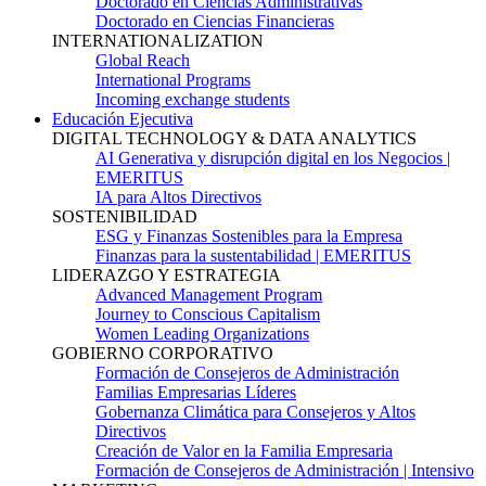
Doctorado en Ciencias Administrativas
Doctorado en Ciencias Financieras
INTERNATIONALIZATION
Global Reach
International Programs
Incoming exchange students
Educación Ejecutiva
DIGITAL TECHNOLOGY & DATA ANALYTICS
AI Generativa y disrupción digital en los Negocios |
EMERITUS
IA para Altos Directivos
SOSTENIBILIDAD
ESG y Finanzas Sostenibles para la Empresa
Finanzas para la sustentabilidad | EMERITUS
LIDERAZGO Y ESTRATEGIA
Advanced Management Program
Journey to Conscious Capitalism
Women Leading Organizations
GOBIERNO CORPORATIVO
Formación de Consejeros de Administración
Familias Empresarias Líderes
Gobernanza Climática para Consejeros y Altos
Directivos
Creación de Valor en la Familia Empresaria
Formación de Consejeros de Administración | Intensivo