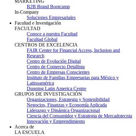
MARKETING
B2B Brand Bootcamp
In-Company
Soluciones Empresariales
Facultad e Investigación
FACULTAD
Conoce a nuestra Facultad
Facultad Global
CENTROS DE EXCELENCIA
FAIR Center for Financial Access, Inclusion and
Research
Centro de Evolución Digital
Centro de Comercio Detallista
Centro de Empresas Conscientes
Instituto de Familias Empresarias para México y
Latinoamérica
Dunning Latin America Centre
GRUPOS DE INVESTIGACIÓN
Organizaciones, Estrategia y Sostenibilidad
Negocios, Finanzas y Economía Aplicada
Liderazgo y Dinámica Organizacional
Ciencia del Consumidor y Estrategia de Mercadotecnia
Innovación y Emprendimiento
Acerca de
LA ESCUELA