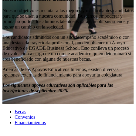
Nuestro objetivo es reclutar a los mejores y más brillantes candidatos
para que se unan a nuestra comunidad. Buscamos empoderar y
brindar soporte a los alumnos talentosos para cumplir sus sueños y
lograr un cambio en la sociedad.
Los candidatos admitidos con un alto desempeño académico o con
una destacada trayectoria profesional, pueden obtener un Apoyo
Educativo de EGADE Business School. Esto conlleva un proceso
de evaluación a cargo de un comité académico quien determinará si
eres beneficiado con alguna de nuestras becas.
Además de los Apoyos Educativos Internos, existen diversas
opciones externas de financiamiento para apoyar tu colegiatura.
Los siguientes apoyos educativos son aplicables para las
inscripciones de septiembre 2025.
Becas
Convenios
Financiamientos