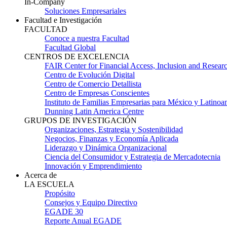
In-Company
Soluciones Empresariales
Facultad e Investigación
FACULTAD
Conoce a nuestra Facultad
Facultad Global
CENTROS DE EXCELENCIA
FAIR Center for Financial Access, Inclusion and Resear
Centro de Evolución Digital
Centro de Comercio Detallista
Centro de Empresas Conscientes
Instituto de Familias Empresarias para México y Latinoa
Dunning Latin America Centre
GRUPOS DE INVESTIGACIÓN
Organizaciones, Estrategia y Sostenibilidad
Negocios, Finanzas y Economía Aplicada
Liderazgo y Dinámica Organizacional
Ciencia del Consumidor y Estrategia de Mercadotecnia
Innovación y Emprendimiento
Acerca de
LA ESCUELA
Propósito
Consejos y Equipo Directivo
EGADE 30
Reporte Anual EGADE