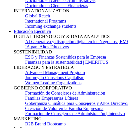
Doctorado en Ciencias Administrativas
Doctorado en Ciencias Financieras
INTERNATIONALIZATION
Global Reach
International Programs
Incoming exchange students
Educación Ejecutiva
DIGITAL TECHNOLOGY & DATA ANALYTICS
AI Generativa y disrupción digital en los Negocios | 
IA para Altos Directivos
SOSTENIBILIDAD
ESG y Finanzas Sostenibles para la Empresa
Finanzas para la sustentabilidad | EMERITUS
LIDERAZGO Y ESTRATEGIA
Advanced Management Program
Journey to Conscious Capitalism
Women Leading Organizations
GOBIERNO CORPORATIVO
Formación de Consejeros de Administración
Familias Empresarias Líderes
Gobernanza Climática para Consejeros y Altos Directivo
Creación de Valor en la Familia Empresaria
Formación de Consejeros de Administración | Intensivo
MARKETING
B2B Brand Bootcamp