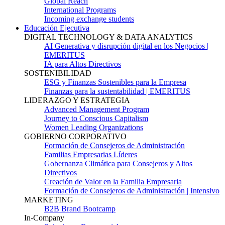
Global Reach
International Programs
Incoming exchange students
Educación Ejecutiva
DIGITAL TECHNOLOGY & DATA ANALYTICS
AI Generativa y disrupción digital en los Negocios |
EMERITUS
IA para Altos Directivos
SOSTENIBILIDAD
ESG y Finanzas Sostenibles para la Empresa
Finanzas para la sustentabilidad | EMERITUS
LIDERAZGO Y ESTRATEGIA
Advanced Management Program
Journey to Conscious Capitalism
Women Leading Organizations
GOBIERNO CORPORATIVO
Formación de Consejeros de Administración
Familias Empresarias Líderes
Gobernanza Climática para Consejeros y Altos
Directivos
Creación de Valor en la Familia Empresaria
Formación de Consejeros de Administración | Intensivo
MARKETING
B2B Brand Bootcamp
In-Company