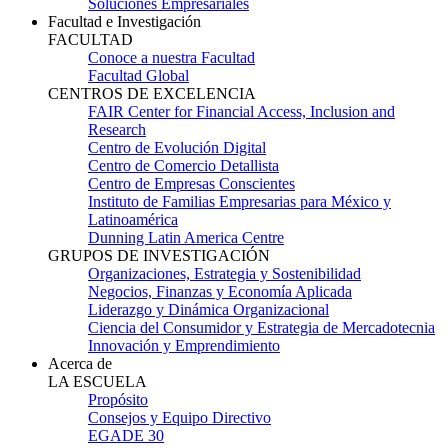
Soluciones Empresariales
Facultad e Investigación
FACULTAD
Conoce a nuestra Facultad
Facultad Global
CENTROS DE EXCELENCIA
FAIR Center for Financial Access, Inclusion and
Research
Centro de Evolución Digital
Centro de Comercio Detallista
Centro de Empresas Conscientes
Instituto de Familias Empresarias para México y
Latinoamérica
Dunning Latin America Centre
GRUPOS DE INVESTIGACIÓN
Organizaciones, Estrategia y Sostenibilidad
Negocios, Finanzas y Economía Aplicada
Liderazgo y Dinámica Organizacional
Ciencia del Consumidor y Estrategia de Mercadotecnia
Innovación y Emprendimiento
Acerca de
LA ESCUELA
Propósito
Consejos y Equipo Directivo
EGADE 30