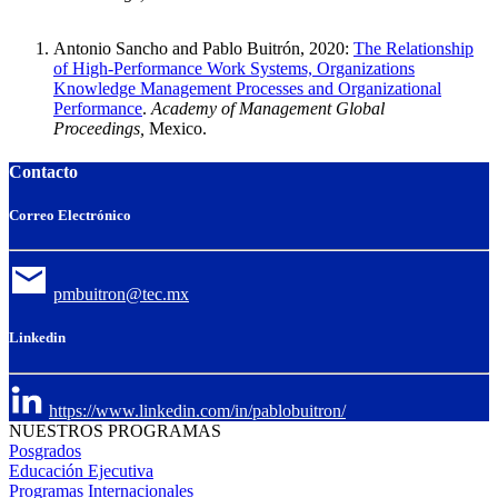
Antonio Sancho and Pablo Buitrón, 2020:
The Relationship
of High-Performance Work Systems, Organizations
Knowledge Management Processes and Organizational
Performance
.
Academy of Management Global
Proceedings,
Mexico.
Contacto
Correo Electrónico
pmbuitron@tec.mx
Linkedin
https://www.linkedin.com/in/pablobuitron/
NUESTROS PROGRAMAS
Posgrados
Educación Ejecutiva
Programas Internacionales