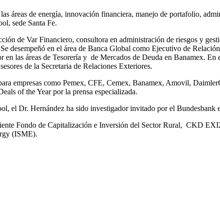
as áreas de energía, innovación financiera, manejo de portafolio, admin
ol, sede Santa Fe.
ección de Var Financiero, consultora en administración de riesgos y ges
 desempeñó en el área de Banca Global como Ejecutivo de Relación e
r en las áreas de Tesorería y de Mercados de Deuda en Banamex. En el 
sesores de la Secretaria de Relaciones Exteriores.
os para empresas como Pemex, CFE, Cemex, Banamex, Amovil, DaimlerC
eals of the Year por la prensa especializada.
, el Dr. Hernández ha sido investigador invitado por el Bundesbank e
ente Fondo de Capitalización e Inversión del Sector Rural, CKD EXI2
ergy (ISME).