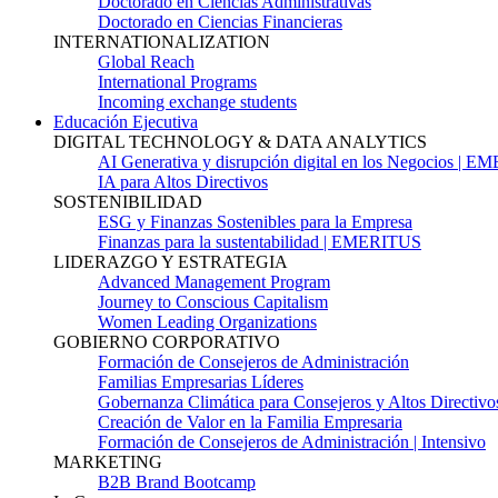
Doctorado en Ciencias Administrativas
Doctorado en Ciencias Financieras
INTERNATIONALIZATION
Global Reach
International Programs
Incoming exchange students
Educación Ejecutiva
DIGITAL TECHNOLOGY & DATA ANALYTICS
AI Generativa y disrupción digital en los Negocios | 
IA para Altos Directivos
SOSTENIBILIDAD
ESG y Finanzas Sostenibles para la Empresa
Finanzas para la sustentabilidad | EMERITUS
LIDERAZGO Y ESTRATEGIA
Advanced Management Program
Journey to Conscious Capitalism
Women Leading Organizations
GOBIERNO CORPORATIVO
Formación de Consejeros de Administración
Familias Empresarias Líderes
Gobernanza Climática para Consejeros y Altos Directivo
Creación de Valor en la Familia Empresaria
Formación de Consejeros de Administración | Intensivo
MARKETING
B2B Brand Bootcamp