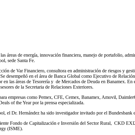
as áreas de energía, innovación financiera, manejo de portafolio, admin
ol, sede Santa Fe.
ección de Var Financiero, consultora en administración de riesgos y ges
 desempeñó en el área de Banca Global como Ejecutivo de Relación e
r en las áreas de Tesorería y de Mercados de Deuda en Banamex. En el 
sesores de la Secretaria de Relaciones Exteriores.
os para empresas como Pemex, CFE, Cemex, Banamex, Amovil, DaimlerC
eals of the Year por la prensa especializada.
, el Dr. Hernández ha sido investigador invitado por el Bundesbank e
ente Fondo de Capitalización e Inversión del Sector Rural, CKD EXI2
ergy (ISME).