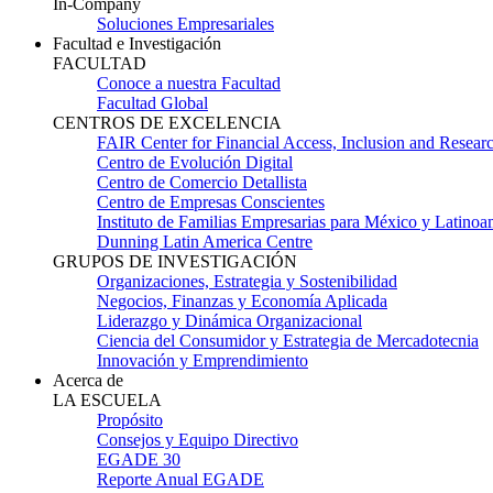
In-Company
Soluciones Empresariales
Facultad e Investigación
FACULTAD
Conoce a nuestra Facultad
Facultad Global
CENTROS DE EXCELENCIA
FAIR Center for Financial Access, Inclusion and Resear
Centro de Evolución Digital
Centro de Comercio Detallista
Centro de Empresas Conscientes
Instituto de Familias Empresarias para México y Latinoa
Dunning Latin America Centre
GRUPOS DE INVESTIGACIÓN
Organizaciones, Estrategia y Sostenibilidad
Negocios, Finanzas y Economía Aplicada
Liderazgo y Dinámica Organizacional
Ciencia del Consumidor y Estrategia de Mercadotecnia
Innovación y Emprendimiento
Acerca de
LA ESCUELA
Propósito
Consejos y Equipo Directivo
EGADE 30
Reporte Anual EGADE