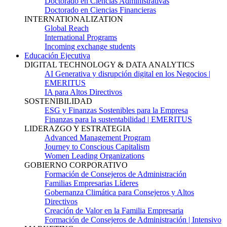
Doctorado en Ciencias Administrativas
Doctorado en Ciencias Financieras
INTERNATIONALIZATION
Global Reach
International Programs
Incoming exchange students
Educación Ejecutiva
DIGITAL TECHNOLOGY & DATA ANALYTICS
AI Generativa y disrupción digital en los Negocios |
EMERITUS
IA para Altos Directivos
SOSTENIBILIDAD
ESG y Finanzas Sostenibles para la Empresa
Finanzas para la sustentabilidad | EMERITUS
LIDERAZGO Y ESTRATEGIA
Advanced Management Program
Journey to Conscious Capitalism
Women Leading Organizations
GOBIERNO CORPORATIVO
Formación de Consejeros de Administración
Familias Empresarias Líderes
Gobernanza Climática para Consejeros y Altos
Directivos
Creación de Valor en la Familia Empresaria
Formación de Consejeros de Administración | Intensivo