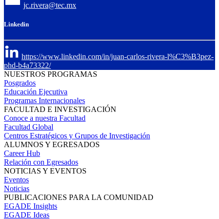
jc.rivera@tec.mx
Linkedin
https://www.linkedin.com/in/juan-carlos-rivera-l%C3%B3pez-
phd-b4a73322/
NUESTROS PROGRAMAS
Posgrados
Educación Ejecutiva
Programas Internacionales
FACULTAD E INVESTIGACIÓN
Conoce a nuestra Facultad
Facultad Global
Centros Estratégicos y Grupos de Investigación
ALUMNOS Y EGRESADOS
Career Hub
Relación con Egresados
NOTICIAS Y EVENTOS
Eventos
Noticias
PUBLICACIONES PARA LA COMUNIDAD
EGADE Insights
EGADE Ideas