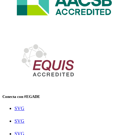
Conecta con #EGADE
SVG
SVG
SVG