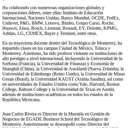
Ha colaborado con numerosas organizaciones globales y
corporaciones líderes, entre ellas: Instituto de Educación
Internacional, Naciones Unidas, Banco Mundial, OCDE, FedEx,
Unilever, P&G, BMW, Lenovo, Bimbo, Grupo Carso, Roche,
Huawei, Alsea, Bosch, Liomont, Renault, EY, Deloitte, KPMG,
Adidas, LG, CEMEX, Bayer y Ternium, entre otras.
En su trayectoria docente dentro del Tecnológico de Monterrey, ha
impartido clases en los campus Ciudad de México, Toluca y
Monterrey. Asimismo, ha sido profesor visitante en instituciones de
alto prestigio a nivel internacional, incluyendo la Universidad de la
Sorbona (Francia), la Universidad de Finanzas y Economía de
Shanghái (China), la Universidad de Auckland (Nueva Zelanda), la
Universidad de Edimburgo (Reino Unido), la Universidad de Minas
Gerais (Brasil), la Universidad KAUST (Arabia Saudita), así como
en universidades de Estados Unidos como Yale, Harvard, Boston
College, Babson College y la Universidad de Texas en Austin,
además de instituciones académicas en todos los estados de la
República Mexicana.
Juan Carlos Rivera es Director de la Maestría en Gestión de
Negocios de EGADE Business School del Tecnológico de
Monterrey. Anteriormente se desempeñó como Director del