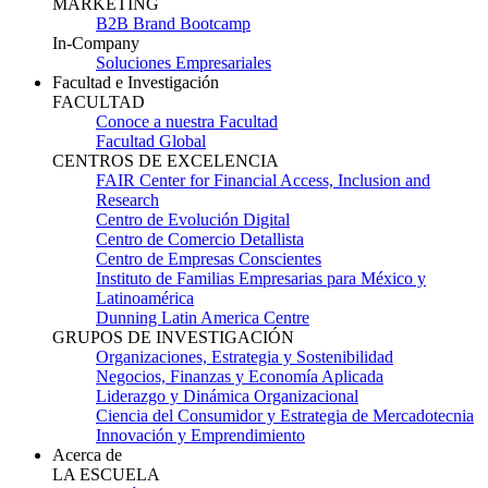
MARKETING
B2B Brand Bootcamp
In-Company
Soluciones Empresariales
Facultad e Investigación
FACULTAD
Conoce a nuestra Facultad
Facultad Global
CENTROS DE EXCELENCIA
FAIR Center for Financial Access, Inclusion and
Research
Centro de Evolución Digital
Centro de Comercio Detallista
Centro de Empresas Conscientes
Instituto de Familias Empresarias para México y
Latinoamérica
Dunning Latin America Centre
GRUPOS DE INVESTIGACIÓN
Organizaciones, Estrategia y Sostenibilidad
Negocios, Finanzas y Economía Aplicada
Liderazgo y Dinámica Organizacional
Ciencia del Consumidor y Estrategia de Mercadotecnia
Innovación y Emprendimiento
Acerca de
LA ESCUELA