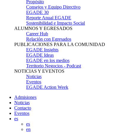
Propósito
Consejos y Equipo Directivo
EGADE 30
Reporte Anual EGADE
Sostenibilidad e Impacto Social
ALUMNOS Y EGRESADOS
Career Hub
Relación con Egresados
PUBLICACIONES PARA LA COMUNIDAD
EGADE Insights
EGADE Ideas
EGADE en los medios
Territorio Negocios - Podcast
NOTICIAS Y EVENTOS
Noticias
Eventos
EGADE Action Week
Admisiones
Noticias
Contacto
Eventos
es
es
en