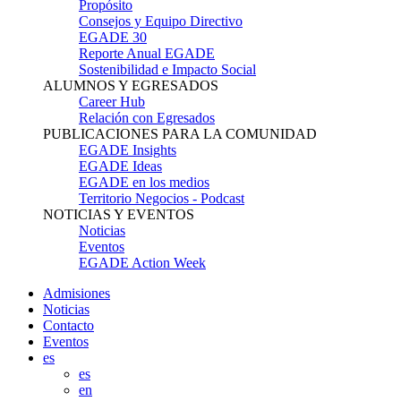
Propósito
Consejos y Equipo Directivo
EGADE 30
Reporte Anual EGADE
Sostenibilidad e Impacto Social
ALUMNOS Y EGRESADOS
Career Hub
Relación con Egresados
PUBLICACIONES PARA LA COMUNIDAD
EGADE Insights
EGADE Ideas
EGADE en los medios
Territorio Negocios - Podcast
NOTICIAS Y EVENTOS
Noticias
Eventos
EGADE Action Week
Admisiones
Noticias
Contacto
Eventos
es
es
en