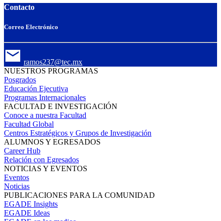
Contacto
Correo Electrónico
ramos237@tec.mx
NUESTROS PROGRAMAS
Posgrados
Educación Ejecutiva
Programas Internacionales
FACULTAD E INVESTIGACIÓN
Conoce a nuestra Facultad
Facultad Global
Centros Estratégicos y Grupos de Investigación
ALUMNOS Y EGRESADOS
Career Hub
Relación con Egresados
NOTICIAS Y EVENTOS
Eventos
Noticias
PUBLICACIONES PARA LA COMUNIDAD
EGADE Insights
EGADE Ideas