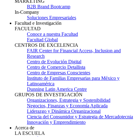
MARKETING
B2B Brand Bootcamp
In-Company
Soluciones Empresariales
Facultad e Investigación
FACULTAD
Conoce a nuestra Facultad
Facultad Global
CENTROS DE EXCELENCIA
FAIR Center for Financial Access, Inclusion and
Research
Centro de Evolución Digital
Centro de Comercio Detallista
Centro de Empresas Conscientes
Instituto de Familias Empresarias para México y
Latinoamérica
Dunning Latin America Centre
GRUPOS DE INVESTIGACIÓN
Organizaciones, Estrategia y Sostenibilidad
Negocios, Finanzas y Economía Aplicada
Liderazgo y Dinámica Organizacional
Ciencia del Consumidor y Estrategia de Mercadotecnia
Innovación y Emprendimiento
Acerca de
LA ESCUELA