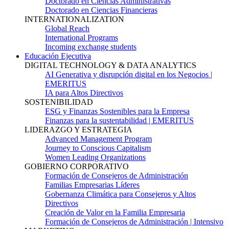
Doctorado en Ciencias Administrativas
Doctorado en Ciencias Financieras
INTERNATIONALIZATION
Global Reach
International Programs
Incoming exchange students
Educación Ejecutiva
DIGITAL TECHNOLOGY & DATA ANALYTICS
AI Generativa y disrupción digital en los Negocios |
EMERITUS
IA para Altos Directivos
SOSTENIBILIDAD
ESG y Finanzas Sostenibles para la Empresa
Finanzas para la sustentabilidad | EMERITUS
LIDERAZGO Y ESTRATEGIA
Advanced Management Program
Journey to Conscious Capitalism
Women Leading Organizations
GOBIERNO CORPORATIVO
Formación de Consejeros de Administración
Familias Empresarias Líderes
Gobernanza Climática para Consejeros y Altos
Directivos
Creación de Valor en la Familia Empresaria
Formación de Consejeros de Administración | Intensivo