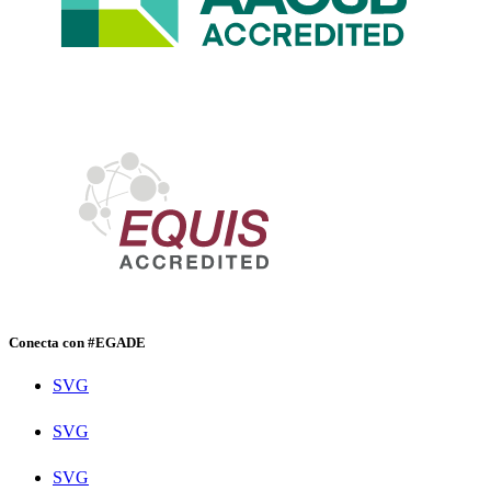
Conecta con #EGADE
SVG
SVG
SVG