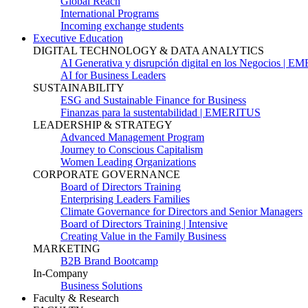
Global Reach
International Programs
Incoming exchange students
Executive Education
DIGITAL TECHNOLOGY & DATA ANALYTICS
AI Generativa y disrupción digital en los Negocios | 
AI for Business Leaders
SUSTAINABILITY
ESG and Sustainable Finance for Business
Finanzas para la sustentabilidad | EMERITUS
LEADERSHIP & STRATEGY
Advanced Management Program
Journey to Conscious Capitalism
Women Leading Organizations
CORPORATE GOVERNANCE
Board of Directors Training
Enterprising Leaders Families
Climate Governance for Directors and Senior Managers
Board of Directors Training | Intensive
Creating Value in the Family Business
MARKETING
B2B Brand Bootcamp
In-Company
Business Solutions
Faculty & Research