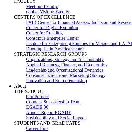
FACULTY
Meet our Faculty
Global Visiting Faculty
CENTERS OF EXCELLENCE
FAIR Center for Financial Access, Inclusion and Resear
Center for Digital Evolution
Center for Retailing
Conscious Enterprise Center
Institute for Enterprising Families for Mexico and LAT
Dunning Latin America Centre
STRATEGIC RESEARCH GROUPS
Organizations, Strategy and Sustainability
Applied Business, Finance, and Economics
Leadership and Organizational Dynamics
Consumer Science and Marketing Strategy
Innovation and Entrepreneurship
About
THE SCHOOL
Our Purpose
Councils & Leadership Team
EGADE 30
Annual Report EGADE
Sustainability and Social Impact
STUDENTS AND GRADUATES
Career Hub