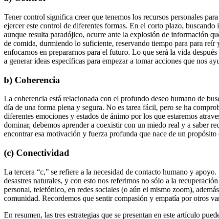
Tener control significa creer que tenemos los recursos personales par
ejercer este control de diferentes formas. En el corto plazo, buscand
aunque resulta paradójico, ocurre ante la explosión de información que
de comida, durmiendo lo suficiente, reservando tiempo para para reír 
enfocarnos en prepararnos para el futuro. Lo que será la vida después 
a generar ideas específicas para empezar a tomar acciones que nos ayu
b) Coherencia
La coherencia está relacionada con el profundo deseo humano de busca
día de una forma plena y segura. No es tarea fácil, pero se ha comprob
diferentes emociones y estados de ánimo por los que estaremos atrave
dominar, debemos aprender a coexistir con un miedo real y a saber re
encontrar esa motivación y fuerza profunda que nace de un propósito 
(c) Conectividad
La tercera “c,” se refiere a la necesidad de contacto humano y apoyo
desastres naturales, y con esto nos referimos no sólo a la recuperació
personal, telefónico, en redes sociales (o aún el mismo zoom), además d
comunidad. Recordemos que sentir compasión y empatía por otros varia
En resumen, las tres estrategias que se presentan en este artículo pue