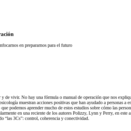
ración
nfocarnos en prepararnos para el futuro
r y de vivir. No hay una fórmula o manual de operación que nos expliq
 psicología muestran acciones positivas que han ayudado a personas a en
ero que podemos aprender mucho de estos estudios sobre cómo las person
cularmente en una reciente de los autores Polizzy, Lynn y Perry, en este 
do “las 3Cs”: control, coherencia y conectividad.