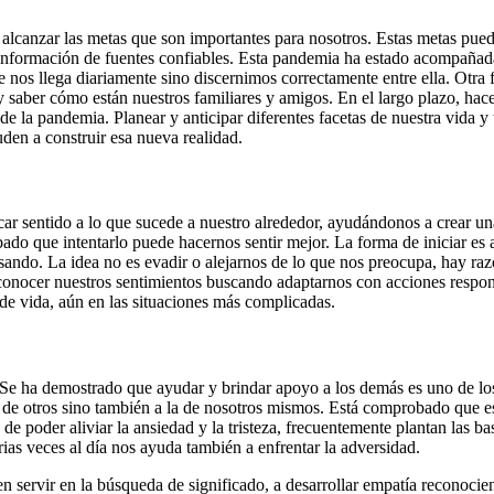
a alcanzar las metas que son importantes para nosotros. Estas metas pue
o información de fuentes confiables. Esta pandemia ha estado acompañad
 nos llega diariamente sino discernimos correctamente entre ella. Otra 
y saber cómo están nuestros familiares y amigos. En el largo plazo, hac
de la pandemia. Planear y anticipar diferentes facetas de nuestra vida y
den a construir esa nueva realidad.
r sentido a lo que sucede a nuestro alrededor, ayudándonos a crear una
ado que intentarlo puede hacernos sentir mejor. La forma de iniciar es 
sando. La idea no es evadir o alejarnos de lo que nos preocupa, hay r
conocer nuestros sentimientos buscando adaptarnos con acciones respon
de vida, aún en las situaciones más complicadas.
. Se ha demostrado que ayudar y brindar apoyo a los demás es uno de lo
n de otros sino también a la de nosotros mismos. Está comprobado que est
e poder aliviar la ansiedad y la tristeza, frecuentemente plantan las bas
s veces al día nos ayuda también a enfrentar la adversidad.
den servir en la búsqueda de significado, a desarrollar empatía reconoc