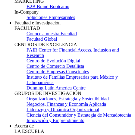
MARKETING
B2B Brand Bootcamp
In-Company
Soluciones Empresariales
Facultad e Investigación
FACULTAD
Conoce a nuestra Facultad
Facultad Global
CENTROS DE EXCELENCIA
FAIR Center for Financial Access, Inclusion and
Research
Centro de Evolución Digital
Centro de Comercio Detallista
Centro de Empresas Conscientes
Instituto de Familias Empresarias para México y
Latinoamérica
Dunning Latin America Centre
GRUPOS DE INVESTIGACIÓN
Organizaciones, Estrategia y Sostenibilidad
Negocios, Finanzas y Economía Aplicada
Liderazgo y Dinámica Organizacional
Ciencia del Consumidor y Estrategia de Mercadotecnia
Innovación y Emprendimiento
Acerca de
LA ESCUELA