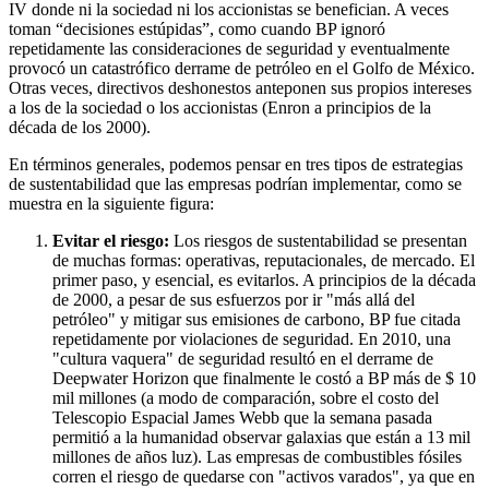
IV donde ni la sociedad ni los accionistas se benefician. A veces
toman “decisiones estúpidas”, como cuando BP ignoró
repetidamente las consideraciones de seguridad y eventualmente
provocó un catastrófico derrame de petróleo en el Golfo de México.
Otras veces, directivos deshonestos anteponen sus propios intereses
a los de la sociedad o los accionistas (Enron a principios de la
década de los 2000).
En términos generales, podemos pensar en tres tipos de estrategias
de sustentabilidad que las empresas podrían implementar, como se
muestra en la siguiente figura:
Evitar el riesgo:
Los riesgos de sustentabilidad se presentan
de muchas formas: operativas, reputacionales, de mercado. El
primer paso, y esencial, es evitarlos. A principios de la década
de 2000, a pesar de sus esfuerzos por ir "más allá del
petróleo" y mitigar sus emisiones de carbono, BP fue citada
repetidamente por violaciones de seguridad. En 2010, una
"cultura vaquera" de seguridad resultó en el derrame de
Deepwater Horizon que finalmente le costó a BP más de $ 10
mil millones (a modo de comparación, sobre el costo del
Telescopio Espacial James Webb que la semana pasada
permitió a la humanidad observar galaxias que están a 13 mil
millones de años luz). Las empresas de combustibles fósiles
corren el riesgo de quedarse con "activos varados", ya que en