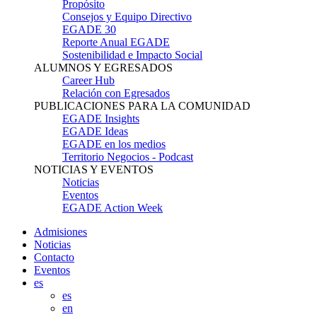
Propósito
Consejos y Equipo Directivo
EGADE 30
Reporte Anual EGADE
Sostenibilidad e Impacto Social
ALUMNOS Y EGRESADOS
Career Hub
Relación con Egresados
PUBLICACIONES PARA LA COMUNIDAD
EGADE Insights
EGADE Ideas
EGADE en los medios
Territorio Negocios - Podcast
NOTICIAS Y EVENTOS
Noticias
Eventos
EGADE Action Week
Admisiones
Noticias
Contacto
Eventos
es
es
en