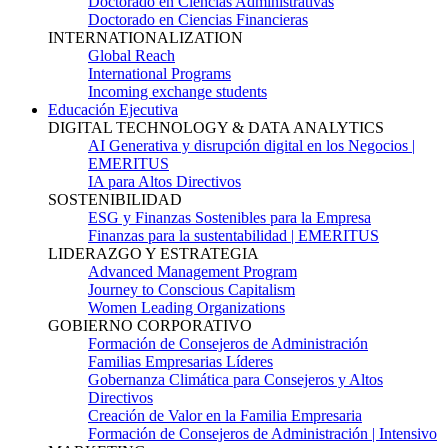
Doctorado en Ciencias Administrativas
Doctorado en Ciencias Financieras
INTERNATIONALIZATION
Global Reach
International Programs
Incoming exchange students
Educación Ejecutiva
DIGITAL TECHNOLOGY & DATA ANALYTICS
AI Generativa y disrupción digital en los Negocios |
EMERITUS
IA para Altos Directivos
SOSTENIBILIDAD
ESG y Finanzas Sostenibles para la Empresa
Finanzas para la sustentabilidad | EMERITUS
LIDERAZGO Y ESTRATEGIA
Advanced Management Program
Journey to Conscious Capitalism
Women Leading Organizations
GOBIERNO CORPORATIVO
Formación de Consejeros de Administración
Familias Empresarias Líderes
Gobernanza Climática para Consejeros y Altos
Directivos
Creación de Valor en la Familia Empresaria
Formación de Consejeros de Administración | Intensivo