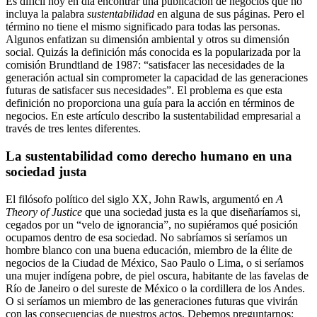
Es difícil hoy en día encontrar una publicación de negocios que no
incluya la palabra
sustentabilidad
en alguna de sus páginas. Pero el
término no tiene el mismo significado para todas las personas.
Algunos enfatizan su dimensión ambiental y otros su dimensión
social. Quizás la definición más conocida es la popularizada por la
comisión Brundtland de 1987: “satisfacer las necesidades de la
generación actual sin comprometer la capacidad de las generaciones
futuras de satisfacer sus necesidades”. El problema es que esta
definición no proporciona una guía para la acción en términos de
negocios. En este artículo describo la sustentabilidad empresarial a
través de tres lentes diferentes.
La sustentabilidad como derecho humano en una
sociedad justa
El filósofo político del siglo XX, John Rawls, argumentó en
A
Theory of Justice
que una sociedad justa es la que diseñaríamos si,
cegados por un “velo de ignorancia”, no supiéramos qué posición
ocupamos dentro de esa sociedad. No sabríamos si seríamos un
hombre blanco con una buena educación, miembro de la élite de
negocios de la Ciudad de México, Sao Paulo o Lima, o si seríamos
una mujer indígena pobre, de piel oscura, habitante de las favelas de
Río de Janeiro o del sureste de México o la cordillera de los Andes.
O si seríamos un miembro de las generaciones futuras que vivirán
con las consecuencias de nuestros actos. Debemos preguntarnos: