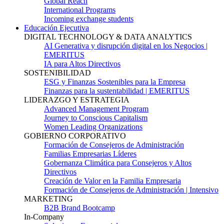
Global Reach
International Programs
Incoming exchange students
Educación Ejecutiva
DIGITAL TECHNOLOGY & DATA ANALYTICS
AI Generativa y disrupción digital en los Negocios |
EMERITUS
IA para Altos Directivos
SOSTENIBILIDAD
ESG y Finanzas Sostenibles para la Empresa
Finanzas para la sustentabilidad | EMERITUS
LIDERAZGO Y ESTRATEGIA
Advanced Management Program
Journey to Conscious Capitalism
Women Leading Organizations
GOBIERNO CORPORATIVO
Formación de Consejeros de Administración
Familias Empresarias Líderes
Gobernanza Climática para Consejeros y Altos
Directivos
Creación de Valor en la Familia Empresaria
Formación de Consejeros de Administración | Intensivo
MARKETING
B2B Brand Bootcamp
In-Company