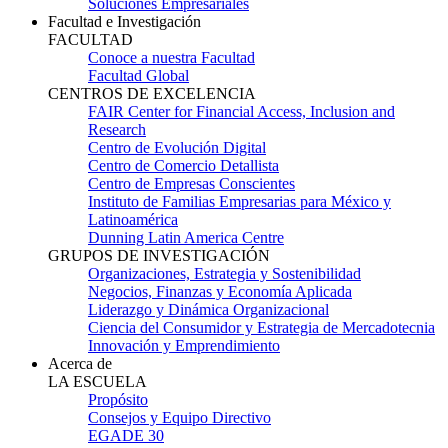
Soluciones Empresariales
Facultad e Investigación
FACULTAD
Conoce a nuestra Facultad
Facultad Global
CENTROS DE EXCELENCIA
FAIR Center for Financial Access, Inclusion and
Research
Centro de Evolución Digital
Centro de Comercio Detallista
Centro de Empresas Conscientes
Instituto de Familias Empresarias para México y
Latinoamérica
Dunning Latin America Centre
GRUPOS DE INVESTIGACIÓN
Organizaciones, Estrategia y Sostenibilidad
Negocios, Finanzas y Economía Aplicada
Liderazgo y Dinámica Organizacional
Ciencia del Consumidor y Estrategia de Mercadotecnia
Innovación y Emprendimiento
Acerca de
LA ESCUELA
Propósito
Consejos y Equipo Directivo
EGADE 30