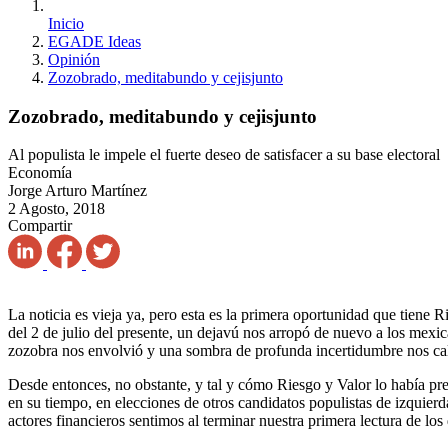
Inicio
EGADE Ideas
Opinión
Zozobrado, meditabundo y cejisjunto
Zozobrado, meditabundo y cejisjunto
Al populista le impele el fuerte deseo de satisfacer a su base electoral
Economía
Jorge Arturo Martínez
2 Agosto, 2018
Compartir
La noticia es vieja ya, pero esta es la primera oportunidad que tiene
del 2 de julio del presente, un dejavú nos arropó de nuevo a los mexi
zozobra nos envolvió y una sombra de profunda incertidumbre nos caló
Desde entonces, no obstante, y tal y cómo Riesgo y Valor lo había pr
en su tiempo, en elecciones de otros candidatos populistas de izquier
actores financieros sentimos al terminar nuestra primera lectura de lo