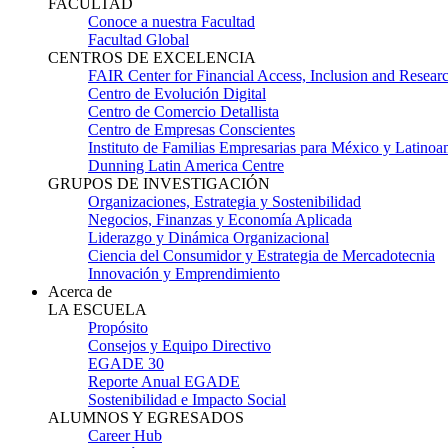
FACULTAD
Conoce a nuestra Facultad
Facultad Global
CENTROS DE EXCELENCIA
FAIR Center for Financial Access, Inclusion and Resear
Centro de Evolución Digital
Centro de Comercio Detallista
Centro de Empresas Conscientes
Instituto de Familias Empresarias para México y Latinoa
Dunning Latin America Centre
GRUPOS DE INVESTIGACIÓN
Organizaciones, Estrategia y Sostenibilidad
Negocios, Finanzas y Economía Aplicada
Liderazgo y Dinámica Organizacional
Ciencia del Consumidor y Estrategia de Mercadotecnia
Innovación y Emprendimiento
Acerca de
LA ESCUELA
Propósito
Consejos y Equipo Directivo
EGADE 30
Reporte Anual EGADE
Sostenibilidad e Impacto Social
ALUMNOS Y EGRESADOS
Career Hub