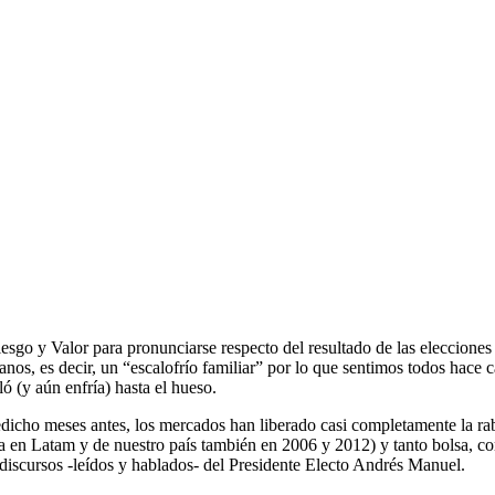
 Riesgo y Valor para pronunciarse respecto del resultado de las eleccio
canos, es decir, un “escalofrío familiar” por lo que sentimos todos hac
 (y aún enfría) hasta el hueso.
edicho meses antes, los mercados han liberado casi completamente la r
da en Latam y de nuestro país también en 2006 y 2012) y tanto bolsa, c
s discursos -leídos y hablados- del Presidente Electo Andrés Manuel.