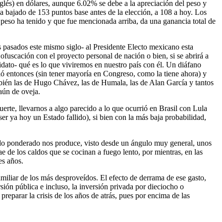
lés) en dólares, aunque 6.02% se debe a la apreciación del peso y
ha bajado de 153 puntos base antes de la elección, a 108 a hoy. Los
peso ha tenido y que fue mencionada arriba, da una ganancia total de
 pasados este mismo siglo- al Presidente Electo mexicano esta
fuscación con el proyecto personal de nación o bien, si se abrirá a
idato- qué es lo que viviremos en nuestro país con él. Un diáfano
ció entonces (sin tener mayoría en Congreso, como la tiene ahora) y
ambién las de Hugo Chávez, las de Humala, las de Alan García y tantos
aún de oveja.
erte, llevarnos a algo parecido a lo que ocurrió en Brasil con Lula
r ya hoy un Estado fallido), si bien con la más baja probabilidad,
ado ponderado nos produce, visto desde un ángulo muy general, unos
ae de los caldos que se cocinan a fuego lento, por mientras, en las
es años.
familiar de los más desproveídos. El efecto de derrama de ese gasto,
ión pública e incluso, la inversión privada por dieciocho o
reparar la crisis de los años de atrás, pues por encima de las