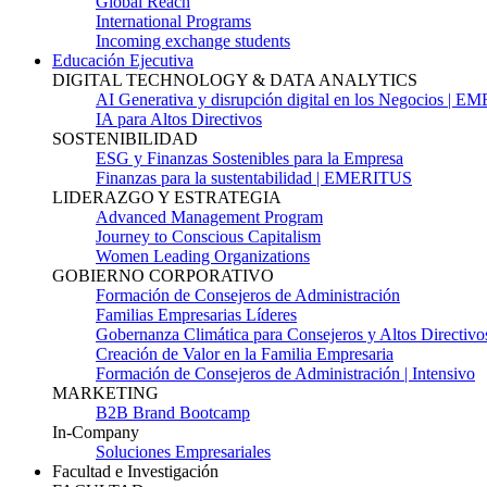
Global Reach
International Programs
Incoming exchange students
Educación Ejecutiva
DIGITAL TECHNOLOGY & DATA ANALYTICS
AI Generativa y disrupción digital en los Negocios | 
IA para Altos Directivos
SOSTENIBILIDAD
ESG y Finanzas Sostenibles para la Empresa
Finanzas para la sustentabilidad | EMERITUS
LIDERAZGO Y ESTRATEGIA
Advanced Management Program
Journey to Conscious Capitalism
Women Leading Organizations
GOBIERNO CORPORATIVO
Formación de Consejeros de Administración
Familias Empresarias Líderes
Gobernanza Climática para Consejeros y Altos Directivo
Creación de Valor en la Familia Empresaria
Formación de Consejeros de Administración | Intensivo
MARKETING
B2B Brand Bootcamp
In-Company
Soluciones Empresariales
Facultad e Investigación