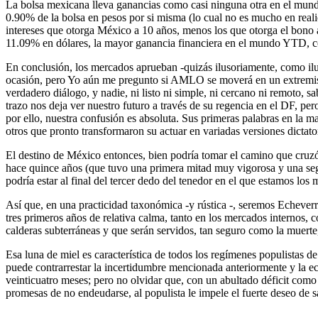
La bolsa mexicana lleva ganancias como casi ninguna otra en el mundo
0.90% de la bolsa en pesos por si misma (lo cual no es mucho en reali
intereses que otorga México a 10 años, menos los que otorga el bono 
11.09% en dólares, la mayor ganancia financiera en el mundo YTD, c
En conclusión, los mercados aprueban -quizás ilusoriamente, como ilu
ocasión, pero Yo aún me pregunto si AMLO se moverá en un extremista a
verdadero diálogo, y nadie, ni listo ni simple, ni cercano ni remoto, 
trazo nos deja ver nuestro futuro a través de su regencia en el DF, p
por ello, nuestra confusión es absoluta. Sus primeras palabras en la 
otros que pronto transformaron su actuar en variadas versiones dictato
El destino de México entonces, bien podría tomar el camino que cruzó e
hace quince años (que tuvo una primera mitad muy vigorosa y una segu
podría estar al final del tercer dedo del tenedor en el que estamos los
Así que, en una practicidad taxonómica -y rústica -, seremos Echeve
tres primeros años de relativa calma, tanto en los mercados internos, c
calderas subterráneas y que serán servidos, tan seguro como la muerte, 
Esa luna de miel es característica de todos los regímenes populistas de
puede contrarrestar la incertidumbre mencionada anteriormente y la ec
veinticuatro meses; pero no olvidar que, con un abultado déficit como 
promesas de no endeudarse, al populista le impele el fuerte deseo de sa