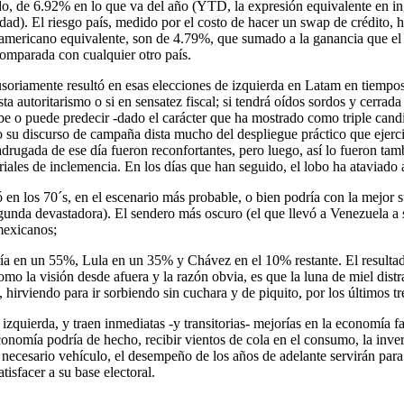
, de 6.92% en lo que va del año (YTD, la expresión equivalente en ing
dad). El riesgo país, medido por el costo de hacer un swap de crédito, 
americano equivalente, son de 4.79%, que sumado a la ganancia que el 
omparada con cualquier otro país.
soriamente resultó en esas elecciones de izquierda en Latam en tiempos
utoritarismo o si en sensatez fiscal; si tendrá oídos sordos y cerrada o
sabe o puede predecir -dado el carácter que ha mostrado como triple cand
ero su discurso de campaña dista mucho del despliegue práctico que ejer
madrugada de ese día fueron reconfortantes, pero luego, así lo fueron t
riales de inclemencia. En los días que han seguido, el lobo ha ataviado 
n los 70´s, en el escenario más probable, o bien podría con la mejor su
nda devastadora). El sendero más oscuro (el que llevó a Venezuela a se
 mexicanos;
rría en un 55%, Lula en un 35% y Chávez en el 10% restante. El result
omo la visión desde afuera y la razón obvia, es que la luna de miel distr
hirviendo para ir sorbiendo sin cuchara y de piquito, por los últimos tr
 izquierda, y traen inmediatas -y transitorias- mejorías en la economía 
onomía podría de hecho, recibir vientos de cola en el consumo, la invers
necesario vehículo, el desempeño de los años de adelante servirán para p
tisfacer a su base electoral.