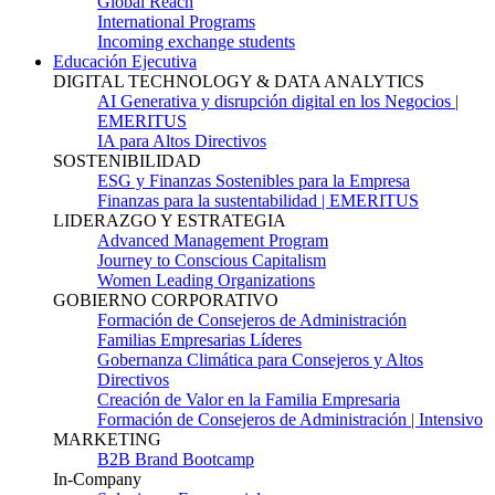
Global Reach
International Programs
Incoming exchange students
Educación Ejecutiva
DIGITAL TECHNOLOGY & DATA ANALYTICS
AI Generativa y disrupción digital en los Negocios |
EMERITUS
IA para Altos Directivos
SOSTENIBILIDAD
ESG y Finanzas Sostenibles para la Empresa
Finanzas para la sustentabilidad | EMERITUS
LIDERAZGO Y ESTRATEGIA
Advanced Management Program
Journey to Conscious Capitalism
Women Leading Organizations
GOBIERNO CORPORATIVO
Formación de Consejeros de Administración
Familias Empresarias Líderes
Gobernanza Climática para Consejeros y Altos
Directivos
Creación de Valor en la Familia Empresaria
Formación de Consejeros de Administración | Intensivo
MARKETING
B2B Brand Bootcamp
In-Company