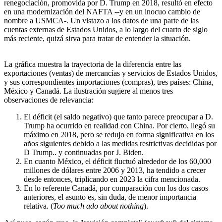
renegociación, promovida por D. Trump en 2018, resultó en efecto
en una modernización del NAFTA --y en un inocuo cambio de
nombre a USMCA-. Un vistazo a los datos de una parte de las
cuentas externas de Estados Unidos, a lo largo del cuarto de siglo
más reciente, quizá sirva para tratar de entender la situación.
La gráfica muestra la trayectoria de la diferencia entre las
exportaciones (ventas) de mercancías y servicios de Estados Unidos,
y sus correspondientes importaciones (compras), tres países: China,
México y Canadá. La ilustración sugiere al menos tres
observaciones de relevancia:
El déficit (el saldo negativo) que tanto parece preocupar a D.
Trump ha ocurrido en realidad con China. Por cierto, llegó su
máximo en 2018, pero se redujo en forma significativa en los
años siguientes debido a las medidas restrictivas decididas por
D Trump.. y continuadas por J. Biden.
En cuanto México, el déficit fluctuó alrededor de los 60,000
millones de dólares entre 2006 y 2013, ha tendido a crecer
desde entonces, triplicando en 2023 la cifra mencionada.
En lo referente Canadá, por comparación con los dos casos
anteriores, el asunto es, sin duda, de menor importancia
relativa. (
Too much ado about nothing
).