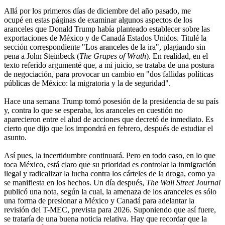
Allá por los primeros días de diciembre del año pasado, me
ocupé en estas páginas de examinar algunos aspectos de los
aranceles que Donald Trump había planteado establecer sobre las
exportaciones de México y de Canadá Estados Unidos. Titulé la
sección correspondiente "Los aranceles de la ira", plagiando sin
pena a John Steinbeck (
The Grapes of Wrath
). En realidad, en el
texto referido argumenté que, a mi juicio, se trataba de una postura
de negociación, para provocar un cambio en "dos fallidas políticas
públicas de México: la migratoria y la de seguridad".
Hace una semana Trump tomó posesión de la presidencia de su país
y, contra lo que se esperaba, los aranceles en cuestión no
aparecieron entre el alud de acciones que decretó de inmediato. Es
cierto que dijo que los impondrá en febrero, después de estudiar el
asunto.
Así pues, la incertidumbre continuará. Pero en todo caso, en lo que
toca México, está claro que su prioridad es controlar la inmigración
ilegal y radicalizar la lucha contra los cárteles de la droga, como ya
se manifiesta en los hechos. Un día después,
The Wall Street Journal
publicó una nota, según la cual, la amenaza de los aranceles es sólo
una forma de presionar a México y Canadá para adelantar la
revisión del T-MEC, prevista para 2026. Suponiendo que así fuere,
se trataría de una buena noticia relativa. Hay que recordar que la