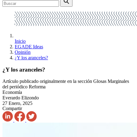
Inicio
EGADE Ideas
Opinión
¿Y los aranceles?
¿Y los aranceles?
Artículo publicado originalmente en la sección Glosas Marginales
del periódico Reforma
Economía
Everardo Elizondo
27 Enero, 2025
Compartir