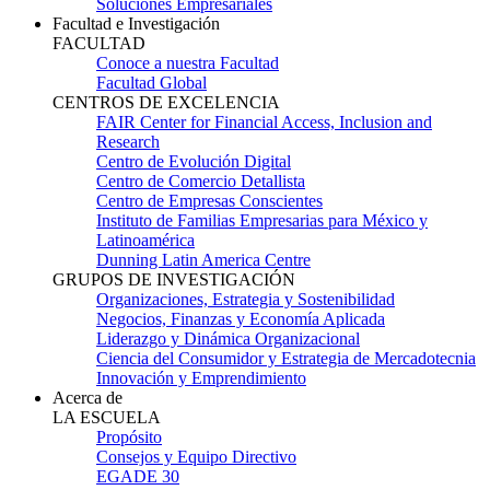
Soluciones Empresariales
Facultad e Investigación
FACULTAD
Conoce a nuestra Facultad
Facultad Global
CENTROS DE EXCELENCIA
FAIR Center for Financial Access, Inclusion and
Research
Centro de Evolución Digital
Centro de Comercio Detallista
Centro de Empresas Conscientes
Instituto de Familias Empresarias para México y
Latinoamérica
Dunning Latin America Centre
GRUPOS DE INVESTIGACIÓN
Organizaciones, Estrategia y Sostenibilidad
Negocios, Finanzas y Economía Aplicada
Liderazgo y Dinámica Organizacional
Ciencia del Consumidor y Estrategia de Mercadotecnia
Innovación y Emprendimiento
Acerca de
LA ESCUELA
Propósito
Consejos y Equipo Directivo
EGADE 30