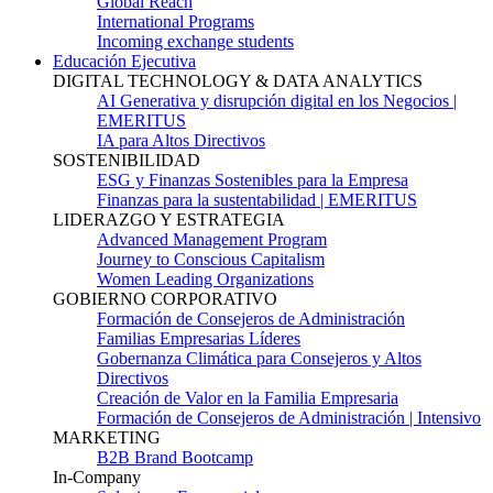
Global Reach
International Programs
Incoming exchange students
Educación Ejecutiva
DIGITAL TECHNOLOGY & DATA ANALYTICS
AI Generativa y disrupción digital en los Negocios |
EMERITUS
IA para Altos Directivos
SOSTENIBILIDAD
ESG y Finanzas Sostenibles para la Empresa
Finanzas para la sustentabilidad | EMERITUS
LIDERAZGO Y ESTRATEGIA
Advanced Management Program
Journey to Conscious Capitalism
Women Leading Organizations
GOBIERNO CORPORATIVO
Formación de Consejeros de Administración
Familias Empresarias Líderes
Gobernanza Climática para Consejeros y Altos
Directivos
Creación de Valor en la Familia Empresaria
Formación de Consejeros de Administración | Intensivo
MARKETING
B2B Brand Bootcamp
In-Company