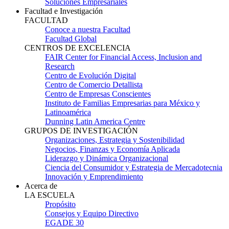
Soluciones Empresariales
Facultad e Investigación
FACULTAD
Conoce a nuestra Facultad
Facultad Global
CENTROS DE EXCELENCIA
FAIR Center for Financial Access, Inclusion and
Research
Centro de Evolución Digital
Centro de Comercio Detallista
Centro de Empresas Conscientes
Instituto de Familias Empresarias para México y
Latinoamérica
Dunning Latin America Centre
GRUPOS DE INVESTIGACIÓN
Organizaciones, Estrategia y Sostenibilidad
Negocios, Finanzas y Economía Aplicada
Liderazgo y Dinámica Organizacional
Ciencia del Consumidor y Estrategia de Mercadotecnia
Innovación y Emprendimiento
Acerca de
LA ESCUELA
Propósito
Consejos y Equipo Directivo
EGADE 30