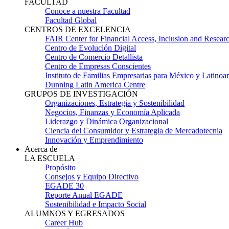
FACULTAD
Conoce a nuestra Facultad
Facultad Global
CENTROS DE EXCELENCIA
FAIR Center for Financial Access, Inclusion and Resear
Centro de Evolución Digital
Centro de Comercio Detallista
Centro de Empresas Conscientes
Instituto de Familias Empresarias para México y Latinoa
Dunning Latin America Centre
GRUPOS DE INVESTIGACIÓN
Organizaciones, Estrategia y Sostenibilidad
Negocios, Finanzas y Economía Aplicada
Liderazgo y Dinámica Organizacional
Ciencia del Consumidor y Estrategia de Mercadotecnia
Innovación y Emprendimiento
Acerca de
LA ESCUELA
Propósito
Consejos y Equipo Directivo
EGADE 30
Reporte Anual EGADE
Sostenibilidad e Impacto Social
ALUMNOS Y EGRESADOS
Career Hub