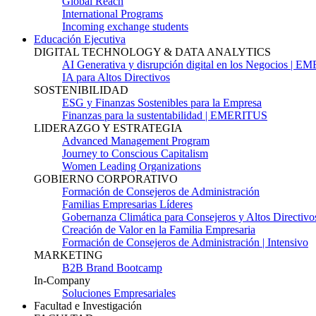
Global Reach
International Programs
Incoming exchange students
Educación Ejecutiva
DIGITAL TECHNOLOGY & DATA ANALYTICS
AI Generativa y disrupción digital en los Negocios | 
IA para Altos Directivos
SOSTENIBILIDAD
ESG y Finanzas Sostenibles para la Empresa
Finanzas para la sustentabilidad | EMERITUS
LIDERAZGO Y ESTRATEGIA
Advanced Management Program
Journey to Conscious Capitalism
Women Leading Organizations
GOBIERNO CORPORATIVO
Formación de Consejeros de Administración
Familias Empresarias Líderes
Gobernanza Climática para Consejeros y Altos Directivo
Creación de Valor en la Familia Empresaria
Formación de Consejeros de Administración | Intensivo
MARKETING
B2B Brand Bootcamp
In-Company
Soluciones Empresariales
Facultad e Investigación