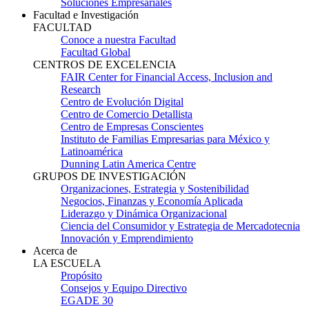
Soluciones Empresariales
Facultad e Investigación
FACULTAD
Conoce a nuestra Facultad
Facultad Global
CENTROS DE EXCELENCIA
FAIR Center for Financial Access, Inclusion and
Research
Centro de Evolución Digital
Centro de Comercio Detallista
Centro de Empresas Conscientes
Instituto de Familias Empresarias para México y
Latinoamérica
Dunning Latin America Centre
GRUPOS DE INVESTIGACIÓN
Organizaciones, Estrategia y Sostenibilidad
Negocios, Finanzas y Economía Aplicada
Liderazgo y Dinámica Organizacional
Ciencia del Consumidor y Estrategia de Mercadotecnia
Innovación y Emprendimiento
Acerca de
LA ESCUELA
Propósito
Consejos y Equipo Directivo
EGADE 30