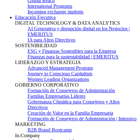
Global Reach
International Programs
Incoming exchange students
Educación Ejecutiva
DIGITAL TECHNOLOGY & DATA ANALYTICS
AI Generativa y disrupción digital en los Negocios |
EMERITUS
IA para Altos Directivos
SOSTENIBILIDAD
ESG y Finanzas Sostenibles para la Empresa
Finanzas para la sustentabilidad | EMERITUS
LIDERAZGO Y ESTRATEGIA
Advanced Management Program
Journey to Conscious Capitalism
Women Leading Organizations
GOBIERNO CORPORATIVO
Formación de Consejeros de Administración
Familias Empresarias Líderes
Gobernanza Climática para Consejeros y Altos
Directivos
Creación de Valor en la Familia Empresaria
Formación de Consejeros de Administración | Intensivo
MARKETING
B2B Brand Bootcamp
In-Company