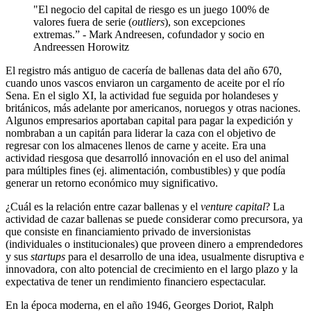
"El negocio del capital de riesgo es un juego 100% de
valores fuera de serie (
outliers
), son excepciones
extremas.” - Mark Andreesen, cofundador y socio en
Andreessen Horowitz
El registro más antiguo de cacería de ballenas data del año 670,
cuando unos vascos enviaron un cargamento de aceite por el río
Sena. En el siglo XI, la actividad fue seguida por holandeses y
británicos, más adelante por americanos, noruegos y otras naciones.
Algunos empresarios aportaban capital para pagar la expedición y
nombraban a un capitán para liderar la caza con el objetivo de
regresar con los almacenes llenos de carne y aceite. Era una
actividad riesgosa que desarrolló innovación en el uso del animal
para múltiples fines (ej. alimentación, combustibles) y que podía
generar un retorno económico muy significativo.
¿Cuál es la relación entre cazar ballenas y el
venture capital
? La
actividad de cazar ballenas se puede considerar como precursora, ya
que consiste en financiamiento privado de inversionistas
(individuales o institucionales) que proveen dinero a emprendedores
y sus
startups
para el desarrollo de una idea, usualmente disruptiva e
innovadora, con alto potencial de crecimiento en el largo plazo y la
expectativa de tener un rendimiento financiero espectacular.
En la época moderna, en el año 1946, Georges Doriot, Ralph