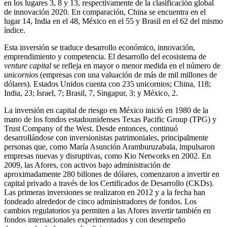
en los lugares 3, 8 y 13, respectivamente de la clasificación global
de innovación 2020. En comparación, China se encuentra en el
lugar 14, India en el 48, México en el 55 y Brasil en el 62 del mismo
índice.
Esta inversión se traduce desarrollo económico, innovación,
emprendimiento y competencia. El desarrollo del ecosistema de
venture capital
se refleja en mayor o menor medida en el número de
unicornios
(empresas con una valuación de más de mil millones de
dólares). Estados Unidos cuenta con 235 unicornios; China, 118;
India, 23; Israel, 7; Brasil, 7, Singapur, 3; y México, 2.
La inversión en capital de riesgo en México inició en 1980 de la
mano de los fondos estadounidenses Texas Pacific Group (TPG) y
Trust Company of the West. Desde entonces, continuó
desarrollándose con inversionistas patrimoniales, principalmente
personas que, como María Asunción Aramburuzabala, impulsaron
empresas nuevas y disruptivas, como Kio Networks en 2002. En
2009, las Afores, con activos bajo administración de
aproximadamente 280 billones de dólares, comenzaron a invertir en
capital privado a través de los Certificados de Desarrollo (CKDs).
Las primeras inversiones se realizaron en 2012 y a la fecha han
fondeado alrededor de cinco administradores de fondos. Los
cambios regulatorios ya permiten a las Afores invertir también en
fondos internacionales experimentados y con desempeño