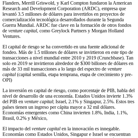
Flanders, Merrill Griswold, y Karl Compton fundaron la American
Research and Development Corporation (ARDC), empresa que
levantó 3.5 millones de dólares para invertirlos en proyectos de
comercialización tecnológica desarrollados durante la Segunda
Guerra Mundial. ARDC fue clave en la formación de otros fondos
de
venture capital
, como Greylock Partners y Morgan Holland
Ventures.
El capital de riesgo se ha convertido en una fuente adicional de
fondeo. Más de 1.5 trillones de dólares se invirtieron en este tipo de
transacciones a nivel mundial entre 2010 y 2019 (Crunchbase). Tan
solo en 2019 se invirtieron alrededor de $300 billones de dólares en
más de 33 mil transacciones a lo largo del espectro de
venture
capital
(capital semilla, etapa temprana, etapa de crecimiento y pre-
OPI)
La inversión en capital de riesgo, como porcentaje de PIB, habla del
nivel de desarrollo de una economía. Estados Unidos invierte 1.3%
del PIB en
venture capital
; Israel, 2.1% y Singapur, 2.5%. Estos tres
países tienen un ingreso per cápita mayor a 32 mil dólares.
Economías emergentes como China invierten 1.8%, India, 1.1%,
Brasil, 0.2% y México,
El impacto del
venture capital
en la innovación es innegable.
Economías como Estados Unidos, Singapur e Israel se encuentran