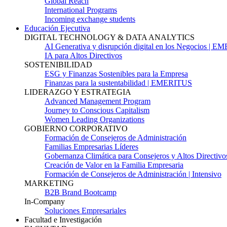
Global Reach
International Programs
Incoming exchange students
Educación Ejecutiva
DIGITAL TECHNOLOGY & DATA ANALYTICS
AI Generativa y disrupción digital en los Negocios | 
IA para Altos Directivos
SOSTENIBILIDAD
ESG y Finanzas Sostenibles para la Empresa
Finanzas para la sustentabilidad | EMERITUS
LIDERAZGO Y ESTRATEGIA
Advanced Management Program
Journey to Conscious Capitalism
Women Leading Organizations
GOBIERNO CORPORATIVO
Formación de Consejeros de Administración
Familias Empresarias Líderes
Gobernanza Climática para Consejeros y Altos Directivo
Creación de Valor en la Familia Empresaria
Formación de Consejeros de Administración | Intensivo
MARKETING
B2B Brand Bootcamp
In-Company
Soluciones Empresariales
Facultad e Investigación