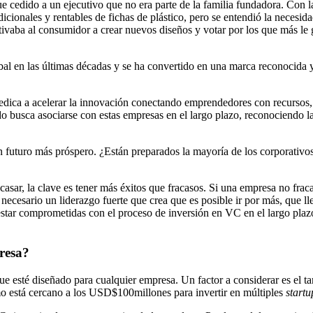
ue cedido a un ejecutivo que no era parte de la familia fundadora. Con 
dicionales y rentables de fichas de plástico, pero se entendió la necesi
vaba al consumidor a crear nuevos diseños y votar por los que más le 
 en las últimas décadas y se ha convertido en una marca reconocida y 
 dedica a acelerar la innovación conectando emprendedores con recursos, 
do busca asociarse con estas empresas en el largo plazo, reconociendo la 
futuro más próspero. ¿Están preparados la mayoría de los corporativos p
sar, la clave es tener más éxitos que fracasos. Si una empresa no fraca
necesario un liderazgo fuerte que crea que es posible ir por más, que ll
estar comprometidas con el proceso de inversión en VC en el largo pl
presa?
esté diseñado para cualquier empresa. Un factor a considerar es el tam
 está cercano a los USD$100millones para invertir en múltiples
start