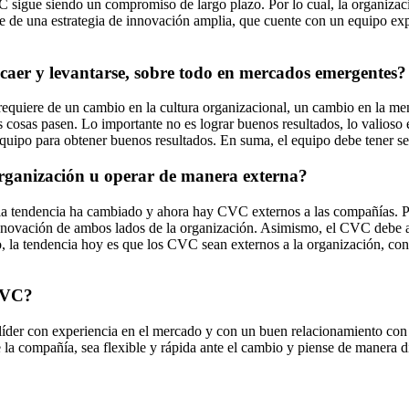
sigue siendo un compromiso de largo plazo. Por lo cual, la organización
arte de una estrategia de innovación amplia, que cuente con un equipo
caer y levantarse, sobre todo en mercados emergentes?
requiere de un cambio en la cultura organizacional, un cambio en la ment
s cosas pasen. Lo importante no es lograr buenos resultados, lo valioso e
l equipo para obtener buenos resultados. En suma, el equipo debe tener 
rganización u operar de manera externa?
a tendencia ha cambiado y ahora hay CVC externos a las compañías. Par
innovación de ambos lados de la organización. Asimismo, el CVC debe 
llo, la tendencia hoy es que los CVC sean externos a la organización, con
 CVC?
líder con experiencia en el mercado y con un buen relacionamiento co
a compañía, sea flexible y rápida ante el cambio y piense de manera dif