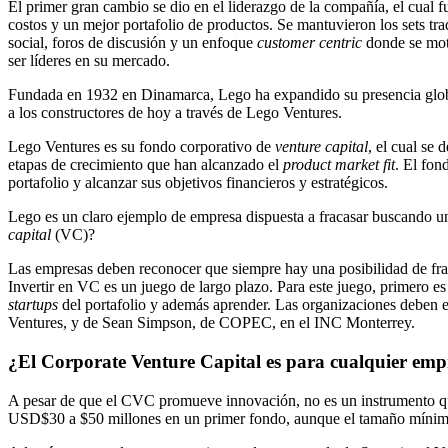
El primer gran cambio se dio en el liderazgo de la compañía, el cual f
costos y un mejor portafolio de productos. Se mantuvieron los sets tra
social, foros de discusión y un enfoque
customer centric
donde se moti
ser líderes en su mercado.
Fundada en 1932 en Dinamarca, Lego ha expandido su presencia global
a los constructores de hoy a través de Lego Ventures.
Lego Ventures es su fondo corporativo de
venture capital
, el cual se
etapas de crecimiento que han alcanzado el
product market fit
. El fon
portafolio y alcanzar sus objetivos financieros y estratégicos.
Lego es un claro ejemplo de empresa dispuesta a fracasar buscando un 
capital
(VC)?
Las empresas deben reconocer que siempre hay una posibilidad de fraca
Invertir en VC es un juego de largo plazo. Para este juego, primero es 
startups
del portafolio y además aprender. Las organizaciones deben 
Ventures, y de Sean Simpson, de COPEC, en el INC Monterrey.
¿El Corporate Venture Capital es para cualquier em
A pesar de que el CVC promueve innovación, no es un instrumento que 
USD$30 a $50 millones en un primer fondo, aunque el tamaño mínimo