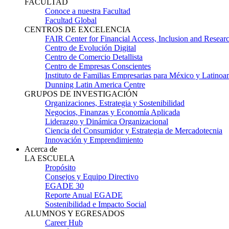
FACULTAD
Conoce a nuestra Facultad
Facultad Global
CENTROS DE EXCELENCIA
FAIR Center for Financial Access, Inclusion and Resear
Centro de Evolución Digital
Centro de Comercio Detallista
Centro de Empresas Conscientes
Instituto de Familias Empresarias para México y Latinoa
Dunning Latin America Centre
GRUPOS DE INVESTIGACIÓN
Organizaciones, Estrategia y Sostenibilidad
Negocios, Finanzas y Economía Aplicada
Liderazgo y Dinámica Organizacional
Ciencia del Consumidor y Estrategia de Mercadotecnia
Innovación y Emprendimiento
Acerca de
LA ESCUELA
Propósito
Consejos y Equipo Directivo
EGADE 30
Reporte Anual EGADE
Sostenibilidad e Impacto Social
ALUMNOS Y EGRESADOS
Career Hub