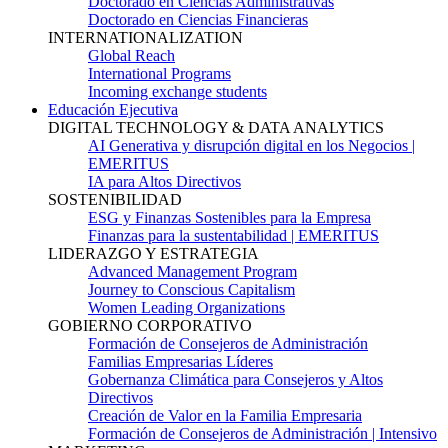
Doctorado en Ciencias Administrativas
Doctorado en Ciencias Financieras
INTERNATIONALIZATION
Global Reach
International Programs
Incoming exchange students
Educación Ejecutiva
DIGITAL TECHNOLOGY & DATA ANALYTICS
AI Generativa y disrupción digital en los Negocios |
EMERITUS
IA para Altos Directivos
SOSTENIBILIDAD
ESG y Finanzas Sostenibles para la Empresa
Finanzas para la sustentabilidad | EMERITUS
LIDERAZGO Y ESTRATEGIA
Advanced Management Program
Journey to Conscious Capitalism
Women Leading Organizations
GOBIERNO CORPORATIVO
Formación de Consejeros de Administración
Familias Empresarias Líderes
Gobernanza Climática para Consejeros y Altos
Directivos
Creación de Valor en la Familia Empresaria
Formación de Consejeros de Administración | Intensivo