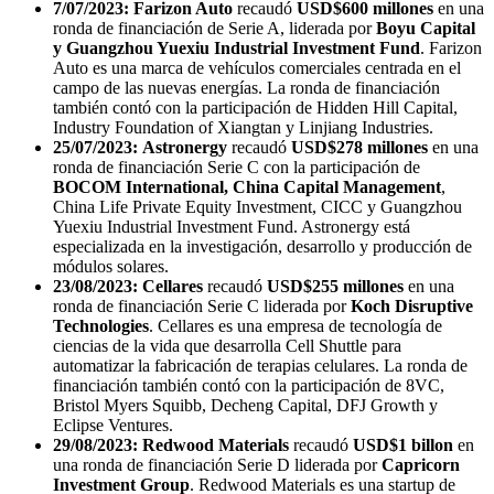
7/07/2023:
Farizon Auto
recaudó
USD$600 millones
en una
ronda de financiación de Serie A, liderada por
Boyu Capital
y Guangzhou Yuexiu Industrial Investment Fund
. Farizon
Auto es una marca de vehículos comerciales centrada en el
campo de las nuevas energías. La ronda de financiación
también contó con la participación de Hidden Hill Capital,
Industry Foundation of Xiangtan y Linjiang Industries.
25/07/2023:
Astronergy
recaudó
USD$278 millones
en una
ronda de financiación Serie C con la participación de
BOCOM International, China Capital Management
,
China Life Private Equity Investment, CICC y Guangzhou
Yuexiu Industrial Investment Fund. Astronergy está
especializada en la investigación, desarrollo y producción de
módulos solares.
23/08/2023: Cellares
recaudó
USD$255 millones
en una
ronda de financiación Serie C liderada por
Koch Disruptive
Technologies
. Cellares es una empresa de tecnología de
ciencias de la vida que desarrolla Cell Shuttle para
automatizar la fabricación de terapias celulares. La ronda de
financiación también contó con la participación de 8VC,
Bristol Myers Squibb, Decheng Capital, DFJ Growth y
Eclipse Ventures.
29/08/2023: Redwood Materials
recaudó
USD$1 billon
en
una ronda de financiación Serie D liderada por
Capricorn
Investment Group
. Redwood Materials es una startup de