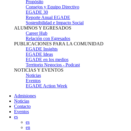
Propósito
Consejos y Equipo Directivo
EGADE 30
Reporte Anual EGADE
Sostenibilidad e Impacto Social
ALUMNOS Y EGRESADOS
Career Hub
Relación con Egresados
PUBLICACIONES PARA LA COMUNIDAD
EGADE Insights
EGADE Ideas
EGADE en los medios
Territorio Negocios - Podcast
NOTICIAS Y EVENTOS
Noticias
Eventos
EGADE Action Week
Admisiones
Noticias
Contacto
Eventos
es
es
en