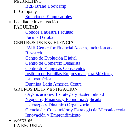
MARKETING
B2B Brand Bootcamp
In-Company
Soluciones Empresariales
Facultad e Investigación
FACULTAD
Conoce a nuestra Facultad
Facultad Global
CENTROS DE EXCELENCIA
FAIR Center for Financial Access, Inclusion and
Research
Centro de Evolución Digital
Centro de Comercio Detallista
Centro de Empresas Conscientes
Instituto de Familias Empresarias para México y
Latinoamérica
Dunning Latin America Centre
GRUPOS DE INVESTIGACIÓN
Organizaciones, Estrategia y Sostenibilidad
Negocios, Finanzas y Economía Aplicada
Liderazgo y Dinámica Organizacional
Ciencia del Consumidor y Estrategia de Mercadotecnia
Innovación y Emprendimiento
Acerca de
LA ESCUELA