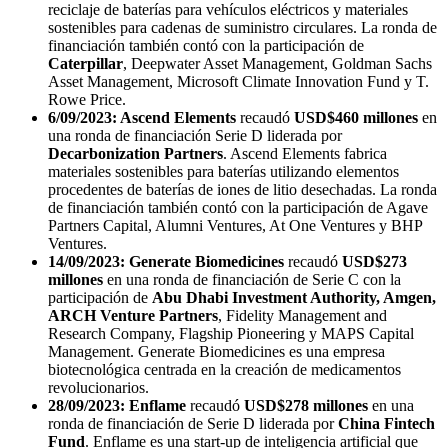
reciclaje de baterías para vehículos eléctricos y materiales
sostenibles para cadenas de suministro circulares. La ronda de
financiación también contó con la participación de
Caterpillar
, Deepwater Asset Management, Goldman Sachs
Asset Management, Microsoft Climate Innovation Fund y T.
Rowe Price.
6/09/2023: Ascend Elements
recaudó
USD$460 millones
en
una ronda de financiación Serie D liderada por
Decarbonization Partners
. Ascend Elements fabrica
materiales sostenibles para baterías utilizando elementos
procedentes de baterías de iones de litio desechadas. La ronda
de financiación también contó con la participación de Agave
Partners Capital, Alumni Ventures, At One Ventures y BHP
Ventures.
14/09/2023: Generate Biomedicines
recaudó
USD$273
millones
en una ronda de financiación de Serie C con la
participación de
Abu Dhabi Investment Authority, Amgen,
ARCH Venture Partners
, Fidelity Management and
Research Company, Flagship Pioneering y MAPS Capital
Management. Generate Biomedicines es una empresa
biotecnológica centrada en la creación de medicamentos
revolucionarios.
28/09/2023: Enflame
recaudó
USD$278 millones
en una
ronda de financiación de Serie D liderada por
China Fintech
Fund
. Enflame es una start-up de inteligencia artificial que