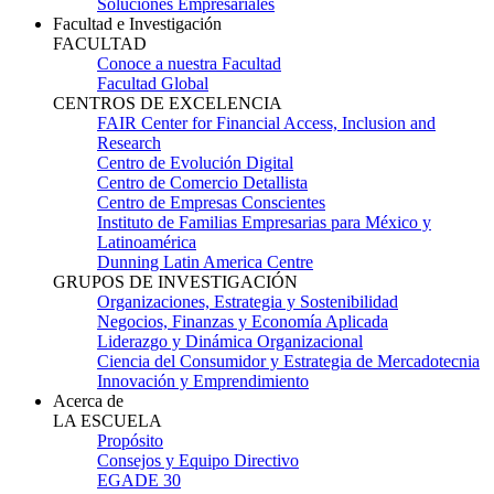
Soluciones Empresariales
Facultad e Investigación
FACULTAD
Conoce a nuestra Facultad
Facultad Global
CENTROS DE EXCELENCIA
FAIR Center for Financial Access, Inclusion and
Research
Centro de Evolución Digital
Centro de Comercio Detallista
Centro de Empresas Conscientes
Instituto de Familias Empresarias para México y
Latinoamérica
Dunning Latin America Centre
GRUPOS DE INVESTIGACIÓN
Organizaciones, Estrategia y Sostenibilidad
Negocios, Finanzas y Economía Aplicada
Liderazgo y Dinámica Organizacional
Ciencia del Consumidor y Estrategia de Mercadotecnia
Innovación y Emprendimiento
Acerca de
LA ESCUELA
Propósito
Consejos y Equipo Directivo
EGADE 30