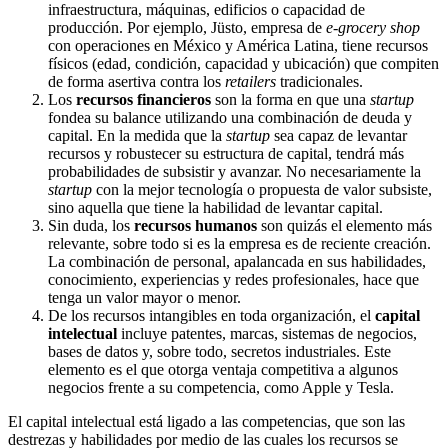
infraestructura, máquinas, edificios o capacidad de
producción. Por ejemplo, Jüsto, empresa de
e-grocery shop
con operaciones en México y América Latina, tiene recursos
físicos (edad, condición, capacidad y ubicación) que compiten
de forma asertiva contra los
retailers
tradicionales.
Los
recursos financieros
son la forma en que una
startup
fondea su balance utilizando una combinación de deuda y
capital. En la medida que la
startup
sea capaz de levantar
recursos y robustecer su estructura de capital, tendrá más
probabilidades de subsistir y avanzar. No necesariamente la
startup
con la mejor tecnología o propuesta de valor subsiste,
sino aquella que tiene la habilidad de levantar capital.
Sin duda, los
recursos humanos
son quizás el elemento más
relevante, sobre todo si es la empresa es de reciente creación.
La combinación de personal, apalancada en sus habilidades,
conocimiento, experiencias y redes profesionales, hace que
tenga un valor mayor o menor.
De los recursos intangibles en toda organización, el
capital
intelectual
incluye patentes, marcas, sistemas de negocios,
bases de datos y, sobre todo, secretos industriales. Este
elemento es el que otorga ventaja competitiva a algunos
negocios frente a su competencia, como Apple y Tesla.
El capital intelectual está ligado a las competencias, que son las
destrezas y habilidades por medio de las cuales los recursos se