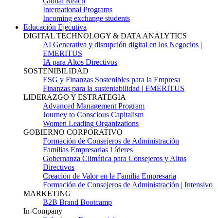
Global Reach
International Programs
Incoming exchange students
Educación Ejecutiva
DIGITAL TECHNOLOGY & DATA ANALYTICS
AI Generativa y disrupción digital en los Negocios |
EMERITUS
IA para Altos Directivos
SOSTENIBILIDAD
ESG y Finanzas Sostenibles para la Empresa
Finanzas para la sustentabilidad | EMERITUS
LIDERAZGO Y ESTRATEGIA
Advanced Management Program
Journey to Conscious Capitalism
Women Leading Organizations
GOBIERNO CORPORATIVO
Formación de Consejeros de Administración
Familias Empresarias Líderes
Gobernanza Climática para Consejeros y Altos
Directivos
Creación de Valor en la Familia Empresaria
Formación de Consejeros de Administración | Intensivo
MARKETING
B2B Brand Bootcamp
In-Company