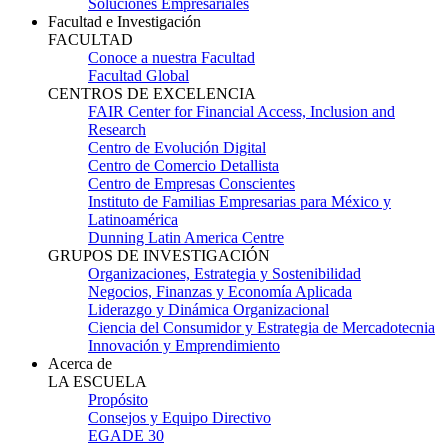
Soluciones Empresariales
Facultad e Investigación
FACULTAD
Conoce a nuestra Facultad
Facultad Global
CENTROS DE EXCELENCIA
FAIR Center for Financial Access, Inclusion and
Research
Centro de Evolución Digital
Centro de Comercio Detallista
Centro de Empresas Conscientes
Instituto de Familias Empresarias para México y
Latinoamérica
Dunning Latin America Centre
GRUPOS DE INVESTIGACIÓN
Organizaciones, Estrategia y Sostenibilidad
Negocios, Finanzas y Economía Aplicada
Liderazgo y Dinámica Organizacional
Ciencia del Consumidor y Estrategia de Mercadotecnia
Innovación y Emprendimiento
Acerca de
LA ESCUELA
Propósito
Consejos y Equipo Directivo
EGADE 30