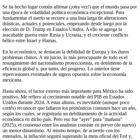
Se ha hecho lugar común afirmar (¡otra vez!) que el mundo pasa por
una época de volatilidad política económica excepcional. Para
fundamentar el aserto se recurre a una lista larga de alteraciones
drásticas, actuales y potenciales, empezando desde luego por la
elección de D. Trump en Estados Unidos. A ello se agrega la
inacabable guerra entre Rusia y Ucrania, y el creciente conflicto
bélico entre Israel y Hamas.
En lo económico, se destacan la debilidad de Europa y los duros
problemas chinos. A mi juicio, lo más preocupante de todo es el
resurgimiento del nacionalismo proteccionista, en detrimento de la
eficiencia global y, por tanto, del progreso. Lo anterior tiene
repercusiones eventuales de signos opuestos sobre la economía
mexicana.
Hasta ahora, el factor externo más importante para México ha sido
positivo. Me refiero al crecimiento notable del PIB en Estados
Unidos durante 2024. A estas alturas, es inevitable (aunque poco
cortés) reconocer que fallaron los pronósticos comunes hace un año,
según los cuales, se registraría un debilitamiento de la actividad
económica en dicho país. Pero eso fue "ayer" para "mañana"
(2025), el consenso entre los analistas consiste en prever (de nuevo)
un menor dinamismo. Al mismo tiempo, de acuerdo con los
enterados, la inflación seguirá superando la meta oficial del Fed y,