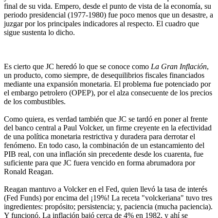
final de su vida. Empero, desde el punto de vista de la economía, su
periodo presidencial (1977-1980) fue poco menos que un desastre, a
juzgar por los principales indicadores al respecto. El cuadro que
sigue sustenta lo dicho.
Es cierto que JC heredó lo que se conoce como
La Gran Inflación
,
un producto, como siempre, de desequilibrios fiscales financiados
mediante una expansión monetaria. El problema fue potenciado por
el embargo petrolero (OPEP), por el alza consecuente de los precios
de los combustibles.
Como quiera, es verdad también que JC se tardó en poner al frente
del banco central a Paul Volcker, un firme creyente en la efectividad
de una política monetaria restrictiva y duradera para derrotar el
fenómeno. En todo caso, la combinación de un estancamiento del
PIB real, con una inflación sin precedente desde los cuarenta, fue
suficiente para que JC fuera vencido en forma abrumadora por
Ronald Reagan.
Reagan mantuvo a Volcker en el Fed, quien llevó la tasa de interés
(Fed Funds) por encima del ¡19%! La receta "volckeriana" tuvo tres
ingredientes: propósito; persistencia; y, paciencia (mucha paciencia).
Y funcionó. La inflación bajó cerca de 4% en 1982, y ahí se