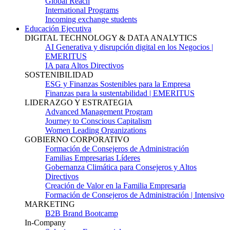
Global Reach
International Programs
Incoming exchange students
Educación Ejecutiva
DIGITAL TECHNOLOGY & DATA ANALYTICS
AI Generativa y disrupción digital en los Negocios |
EMERITUS
IA para Altos Directivos
SOSTENIBILIDAD
ESG y Finanzas Sostenibles para la Empresa
Finanzas para la sustentabilidad | EMERITUS
LIDERAZGO Y ESTRATEGIA
Advanced Management Program
Journey to Conscious Capitalism
Women Leading Organizations
GOBIERNO CORPORATIVO
Formación de Consejeros de Administración
Familias Empresarias Líderes
Gobernanza Climática para Consejeros y Altos
Directivos
Creación de Valor en la Familia Empresaria
Formación de Consejeros de Administración | Intensivo
MARKETING
B2B Brand Bootcamp
In-Company