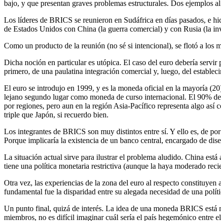
bajo, y que presentan graves problemas estructurales. Dos ejemplos al c
Los líderes de BRICS se reunieron en Sudáfrica en días pasados, e hici
de Estados Unidos con China (la guerra comercial) y con Rusia (la inv
Como un producto de la reunión (no sé si intencional), se flotó a los
Dicha noción en particular es utópica. El caso del euro debería servir
primero, de una paulatina integración comercial y, luego, del estableci
El euro se introdujo en 1999, y es la moneda oficial en la mayoría (20
lejano segundo lugar como moneda de curso internacional. El 90% de l
por regiones, pero aun en la región Asia-Pacífico representa algo así 
triple que Japón, si recuerdo bien.
Los integrantes de BRICS son muy distintos entre sí. Y ello es, de p
Porque implicaría la existencia de un banco central, encargado de dise
La situación actual sirve para ilustrar el problema aludido. China está
tiene una política monetaria restrictiva (aunque la haya moderado recie
Otra vez, las experiencias de la zona del euro al respecto constituyen
fundamental fue la disparidad entre su alegada necesidad de una políti
Un punto final, quizá de interés. La idea de una moneda BRICS está mo
miembros, no es difícil imaginar cuál sería el país hegemónico entre e