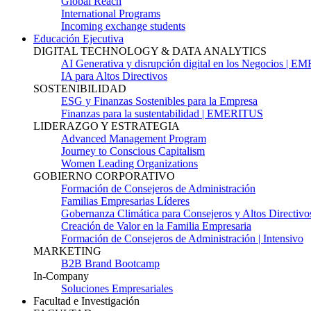
Global Reach
International Programs
Incoming exchange students
Educación Ejecutiva
DIGITAL TECHNOLOGY & DATA ANALYTICS
AI Generativa y disrupción digital en los Negocios | 
IA para Altos Directivos
SOSTENIBILIDAD
ESG y Finanzas Sostenibles para la Empresa
Finanzas para la sustentabilidad | EMERITUS
LIDERAZGO Y ESTRATEGIA
Advanced Management Program
Journey to Conscious Capitalism
Women Leading Organizations
GOBIERNO CORPORATIVO
Formación de Consejeros de Administración
Familias Empresarias Líderes
Gobernanza Climática para Consejeros y Altos Directivo
Creación de Valor en la Familia Empresaria
Formación de Consejeros de Administración | Intensivo
MARKETING
B2B Brand Bootcamp
In-Company
Soluciones Empresariales
Facultad e Investigación