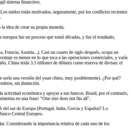
gil sistema financiero.
 Los ruidos están motivados, seguramente, por los conflictos recientes
.
 la idea de crear su propia moneda.
da europea fue un proceso que tomó décadas, y fue el resultado,
, Francia, Austria...). Casi un cuarto de siglo después, ocupa un
entaje es menor en lo que toca a las operaciones comerciales, y varía
ño, China tenía 3.5 trillones de dólares como reserva de divisas; el
ue sería una versión del yuan chino, muy posiblemente). ¿Por qué?
embros, sin distinción.
la actividad económica y apoyar a sus bancos. Brasil, por el contrario,
ntetiza en una frase: "One size does not fits all".
GS del sur de Europa (Portugal, Italia, Grecia y España)? Lo
l Banco Central Europeo.
lar. Considerando la importancia relativa de cada uno de los