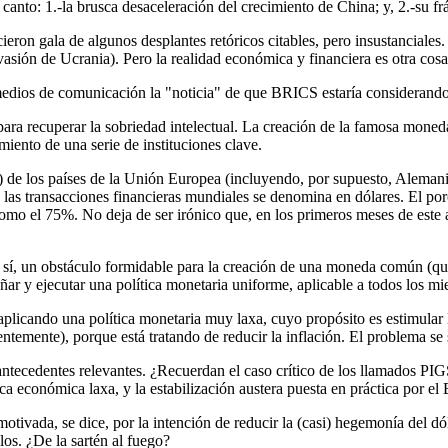
anto: 1.-la brusca desaceleración del crecimiento de China; y, 2.-su frá
eron gala de algunos desplantes retóricos citables, pero insustanciales.
asión de Ucrania). Pero la realidad económica y financiera es otra cosa
 medios de comunicación la "noticia" de que BRICS estaría considerando
 para recuperar la sobriedad intelectual. La creación de la famosa mone
miento de una serie de instituciones clave.
) de los países de la Unión Europea (incluyendo, por supuesto, Alemania
as transacciones financieras mundiales se denomina en dólares. El porc
como el 75%. No deja de ser irónico que, en los primeros meses de este a
or sí, un obstáculo formidable para la creación de una moneda común (q
ñar y ejecutar una política monetaria uniforme, aplicable a todos los mi
 aplicando una política monetaria muy laxa, cuyo propósito es estimular 
ntemente), porque está tratando de reducir la inflación. El problema se si
 antecedentes relevantes. ¿Recuerdan el caso crítico de los llamados PI
ca económica laxa, y la estabilización austera puesta en práctica por e
tivada, se dice, por la intención de reducir la (casi) hegemonía del dó
llos.
¿De la sartén al fuego?