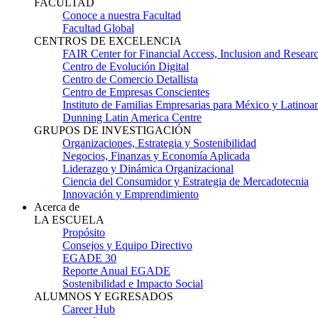
FACULTAD
Conoce a nuestra Facultad
Facultad Global
CENTROS DE EXCELENCIA
FAIR Center for Financial Access, Inclusion and Resear
Centro de Evolución Digital
Centro de Comercio Detallista
Centro de Empresas Conscientes
Instituto de Familias Empresarias para México y Latinoa
Dunning Latin America Centre
GRUPOS DE INVESTIGACIÓN
Organizaciones, Estrategia y Sostenibilidad
Negocios, Finanzas y Economía Aplicada
Liderazgo y Dinámica Organizacional
Ciencia del Consumidor y Estrategia de Mercadotecnia
Innovación y Emprendimiento
Acerca de
LA ESCUELA
Propósito
Consejos y Equipo Directivo
EGADE 30
Reporte Anual EGADE
Sostenibilidad e Impacto Social
ALUMNOS Y EGRESADOS
Career Hub