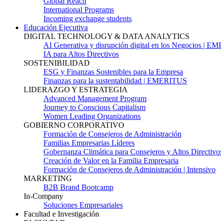
Global Reach
International Programs
Incoming exchange students
Educación Ejecutiva
DIGITAL TECHNOLOGY & DATA ANALYTICS
AI Generativa y disrupción digital en los Negocios | 
IA para Altos Directivos
SOSTENIBILIDAD
ESG y Finanzas Sostenibles para la Empresa
Finanzas para la sustentabilidad | EMERITUS
LIDERAZGO Y ESTRATEGIA
Advanced Management Program
Journey to Conscious Capitalism
Women Leading Organizations
GOBIERNO CORPORATIVO
Formación de Consejeros de Administración
Familias Empresarias Líderes
Gobernanza Climática para Consejeros y Altos Directivo
Creación de Valor en la Familia Empresaria
Formación de Consejeros de Administración | Intensivo
MARKETING
B2B Brand Bootcamp
In-Company
Soluciones Empresariales
Facultad e Investigación