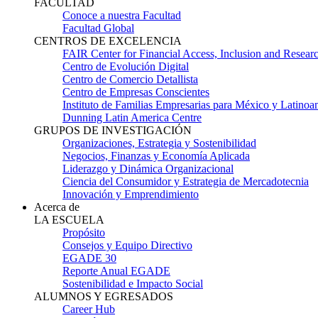
FACULTAD
Conoce a nuestra Facultad
Facultad Global
CENTROS DE EXCELENCIA
FAIR Center for Financial Access, Inclusion and Resear
Centro de Evolución Digital
Centro de Comercio Detallista
Centro de Empresas Conscientes
Instituto de Familias Empresarias para México y Latinoa
Dunning Latin America Centre
GRUPOS DE INVESTIGACIÓN
Organizaciones, Estrategia y Sostenibilidad
Negocios, Finanzas y Economía Aplicada
Liderazgo y Dinámica Organizacional
Ciencia del Consumidor y Estrategia de Mercadotecnia
Innovación y Emprendimiento
Acerca de
LA ESCUELA
Propósito
Consejos y Equipo Directivo
EGADE 30
Reporte Anual EGADE
Sostenibilidad e Impacto Social
ALUMNOS Y EGRESADOS
Career Hub