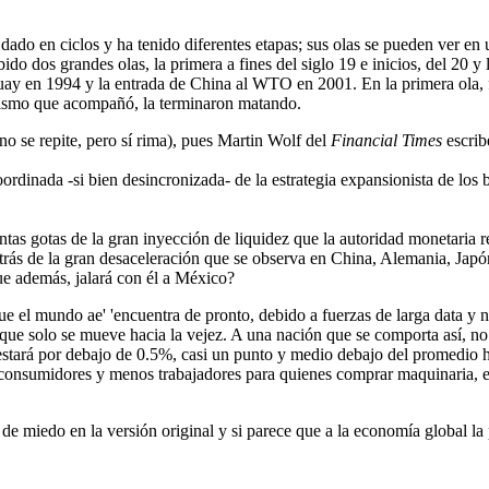
dado en ciclos y ha tenido diferentes etapas; sus olas se pueden ver en
o dos grandes olas, la primera a fines del siglo 19 e inicios, del 20 y l
ay en 1994 y la entrada de China al WTO en 2001. En la primera ola, f
onismo que acompañó, la terminaron matando.
no se repite, pero sí rima), pues Martin Wolf del
Financial Times
escrib
ordinada -si bien desincronizada- de la estrategia expansionista de los
as gotas de la gran inyección de liquidez que la autoridad monetaria re
detrás de la gran desaceleración que se observa en China, Alemania, Jap
e además, jalará con él a México?
 que el mundo ae' 'encuentra de pronto, debido a fuerzas de larga data 
ue solo se mueve hacia la vejez. A una nación que se comporta así, no s
 estará por debajo de 0.5%, casi un punto y medio debajo del promedio his
nos consumidores y menos trabajadores para quienes comprar maquinaria, 
a de miedo en la versión original y si parece que a la economía global l