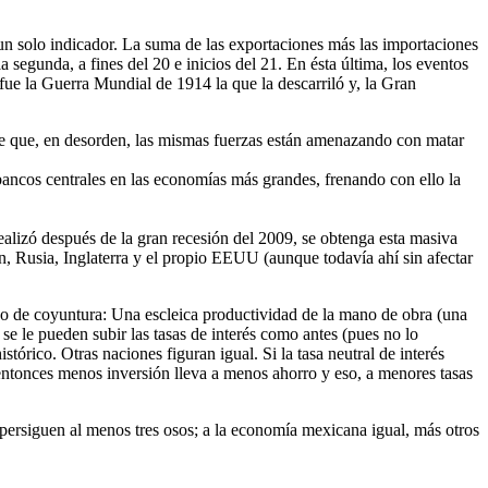
 un solo indicador. La suma de las exportaciones más las importaciones
a segunda, a fines del 20 e inicios del 21. En ésta última, los eventos
ue la Guerra Mundial de 1914 la que la descarriló y, la Gran
e que, en desorden, las mismas fuerzas están amenazando con matar
 bancos centrales en las economías más grandes, frenando con ello la
alizó después de la gran recesión del 2009, se obtenga esta masiva
ón, Rusia, Inglaterra y el propio EEUU (aunque todavía ahí sin afectar
y no de coyuntura: Una escleica productividad de la mano de obra (una
e le pueden subir las tasas de interés como antes (pues no lo
tórico. Otras naciones figuran igual. Si la tasa neutral de interés
entonces menos inversión lleva a menos ahorro y eso, a menores tasas
a persiguen al menos tres osos; a la economía mexicana igual, más otros