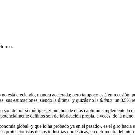
eforma.
o está creciendo, manera acelerada; pero tampoco está en recesión, pu
es- sus estimaciones, siendo la última -y quizás no la
última
- un 3.5% r
to son de por sí múltiples, y muchos de ellos capturan simplemente la 
os potencialmente dañinos son de fabricación propia, a veces, de la man
economía global -y que lo ha probado ya en el pasado-, es el giro hacia e
más proteccionistas de sus industrias domésticas, en detrimento del int