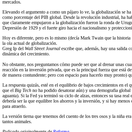
mercados.
Elevando el argumento a como un pájaro lo ve, la globalización se ha 
como porcentaje del PIB global. Desde la revolución industrial, ha habid
que claramente empujaron a la globalización fueron la ronda de Urugu
Depresión de 1929 y el fuerte giro hacia el nacionalismo y protecci
Hoy es diferente, pero es lo mismo (decía Mark Twain que la historia 
la ola actual de globalización.
Greg Ip del
Wall Street Journal
escribe que, además, hay una salida co
dinámica del crecimiento.
No obstante, nos preguntamos cómo puede ser que al drenar unas cuant
reacción en la inversión privada, que es la principal fuerza que está 
de manera contundente; pero con espacio para hacerlo muy pronto) qu
La respuesta quizás, esté en el equilibrio de bajos crecimientos en el
que el
Big Tech
no ha podido desatorar aún) y una demografia global q
aguanta). Si la Fed ya terminó su ciclo de alzas, entonces su tasa real
debería ser la que equilibre los ahorros y la inversión, y si hay me
para atraerlo.
La versión tierna que tenemos del cuento de los tres osos y la niña er
tantos animales.
Pulicado originalmente de
Reforma
.