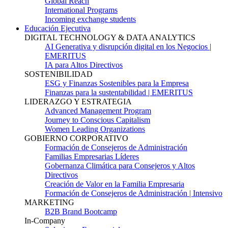
Global Reach
International Programs
Incoming exchange students
Educación Ejecutiva
DIGITAL TECHNOLOGY & DATA ANALYTICS
AI Generativa y disrupción digital en los Negocios |
EMERITUS
IA para Altos Directivos
SOSTENIBILIDAD
ESG y Finanzas Sostenibles para la Empresa
Finanzas para la sustentabilidad | EMERITUS
LIDERAZGO Y ESTRATEGIA
Advanced Management Program
Journey to Conscious Capitalism
Women Leading Organizations
GOBIERNO CORPORATIVO
Formación de Consejeros de Administración
Familias Empresarias Líderes
Gobernanza Climática para Consejeros y Altos
Directivos
Creación de Valor en la Familia Empresaria
Formación de Consejeros de Administración | Intensivo
MARKETING
B2B Brand Bootcamp
In-Company