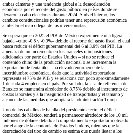
ambas cámaras y una tendencia global a la desaceleración
económica por el recorte del gasto público en países donde se
llevaron a cabo elecciones durante 2024. A nivel interno, los
cambios constitucionales podrían tener una repercusión económica
al afectar el marco legal de los inversionistas.
Se espera que en 2025 el PIB de México experimente una ligera
bajada –entre -0.5 y -0.9%– debido al recorte del gasto fiscal, el cual
busca reducir el déficit gubernamental del 6 al 3.9% del PIB. La
amenaza de un incremento en los aranceles o imposiciones
adicionales por parte de Estados Unidos – si no se reduce el
contenido chino de la producción nacional o se incrementa la
exportación de fentanilo— ha elevado enormemente la
incertidumbre económica, dado que la actividad exportadora
representa el 75% de PIB y se relaciona con poco aproximadamente
1 de cada 4 empleos en el país. Por su lado, la tasa de referencia de
Banxico se mantendrá alrededor de 8.75% debido al incremento de
costos laborales y a la inseguridad de transportistas y el tamaño y
alcance de las medidas que adoptará la administración Trump.
Uno de los caballos de batalla del presidente electo, el déficit
comercial de México, tenderá a permanecer alrededor de los 10 mil
millones de dólares debido al comportamiento exportador motivado
por el auge de la economía de Estados Unidos, mientras que la
depreciación del tipo de cambio se estima que pueda llegar a los