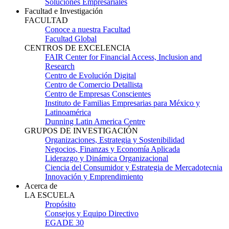
Soluciones Empresariales
Facultad e Investigación
FACULTAD
Conoce a nuestra Facultad
Facultad Global
CENTROS DE EXCELENCIA
FAIR Center for Financial Access, Inclusion and
Research
Centro de Evolución Digital
Centro de Comercio Detallista
Centro de Empresas Conscientes
Instituto de Familias Empresarias para México y
Latinoamérica
Dunning Latin America Centre
GRUPOS DE INVESTIGACIÓN
Organizaciones, Estrategia y Sostenibilidad
Negocios, Finanzas y Economía Aplicada
Liderazgo y Dinámica Organizacional
Ciencia del Consumidor y Estrategia de Mercadotecnia
Innovación y Emprendimiento
Acerca de
LA ESCUELA
Propósito
Consejos y Equipo Directivo
EGADE 30