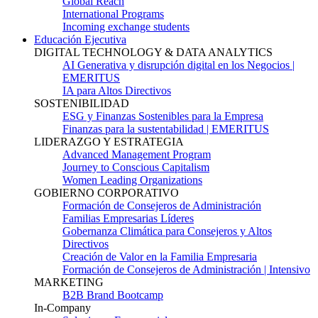
Global Reach
International Programs
Incoming exchange students
Educación Ejecutiva
DIGITAL TECHNOLOGY & DATA ANALYTICS
AI Generativa y disrupción digital en los Negocios |
EMERITUS
IA para Altos Directivos
SOSTENIBILIDAD
ESG y Finanzas Sostenibles para la Empresa
Finanzas para la sustentabilidad | EMERITUS
LIDERAZGO Y ESTRATEGIA
Advanced Management Program
Journey to Conscious Capitalism
Women Leading Organizations
GOBIERNO CORPORATIVO
Formación de Consejeros de Administración
Familias Empresarias Líderes
Gobernanza Climática para Consejeros y Altos
Directivos
Creación de Valor en la Familia Empresaria
Formación de Consejeros de Administración | Intensivo
MARKETING
B2B Brand Bootcamp
In-Company