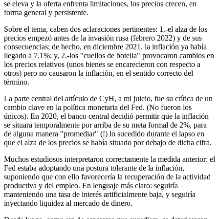
se eleva y la oferta enfrenta limitaciones, los precios crecen, en
forma general y persistente.
Sobre el tema, caben dos aclaraciones pertinentes: 1.-el alza de los
precios empezó antes de la invasión rusa (febrero 2022) y de sus
consecuencias; de hecho, en diciembre 2021, la inflación ya había
llegado a 7.1%; y, 2.-los "cuellos de botella" provocaron cambios en
los precios relativos (unos bienes se encarecieron con respecto a
otros) pero no causaron la inflación, en el sentido correcto del
término.
La parte central del artículo de CyH, a mi juicio, fue su crítica de un
cambio clave en la política monetaria del Fed. (No fueron los
únicos). En 2020, el banco central decidió permitir que la inflación
se situara temporalmente por arriba de su meta formal de 2%, para
de alguna manera "promediar" (!) lo sucedido durante el lapso en
que el alza de los precios se había situado por debajo de dicha cifra.
Muchos estudiosos interpretaron correctamente la medida anterior: el
Fed estaba adoptando una postura tolerante de la inflación,
suponiendo que con ello favorecería la recuperación de la actividad
productiva y del empleo. En lenguaje más claro: seguiría
manteniendo una tasa de interés artificialmente baja, y seguiría
inyectando liquidez al mercado de dinero.