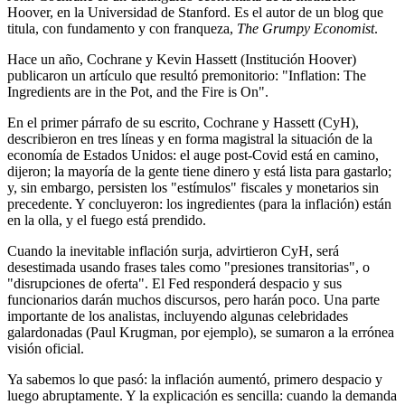
Hoover, en la Universidad de Stanford. Es el autor de un blog que
titula, con fundamento y con franqueza,
The Grumpy Economist
.
Hace un año, Cochrane y Kevin Hassett (Institución Hoover)
publicaron un artículo que resultó premonitorio: "Inflation: The
Ingredients are in the Pot, and the Fire is On".
En el primer párrafo de su escrito, Cochrane y Hassett (CyH),
describieron en tres líneas y en forma magistral la situación de la
economía de Estados Unidos: el auge post-Covid está en camino,
dijeron; la mayoría de la gente tiene dinero y está lista para gastarlo;
y, sin embargo, persisten los "estímulos" fiscales y monetarios sin
precedente. Y concluyeron: los ingredientes (para la inflación) están
en la olla, y el fuego está prendido.
Cuando la inevitable inflación surja, advirtieron CyH, será
desestimada usando frases tales como "presiones transitorias", o
"disrupciones de oferta". El Fed responderá despacio y sus
funcionarios darán muchos discursos, pero harán poco. Una parte
importante de los analistas, incluyendo algunas celebridades
galardonadas (Paul Krugman, por ejemplo), se sumaron a la errónea
visión oficial.
Ya sabemos lo que pasó: la inflación aumentó, primero despacio y
luego abruptamente. Y la explicación es sencilla: cuando la demanda