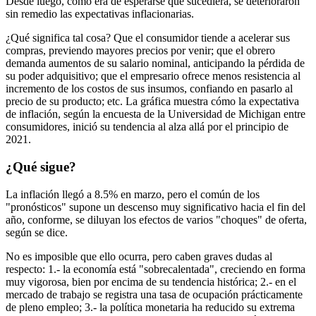
Desde luego, como era de esperarse que sucediera, se deterioraron
sin remedio las expectativas inflacionarias.
¿Qué significa tal cosa? Que el consumidor tiende a acelerar sus
compras, previendo mayores precios por venir; que el obrero
demanda aumentos de su salario nominal, anticipando la pérdida de
su poder adquisitivo; que el empresario ofrece menos resistencia al
incremento de los costos de sus insumos, confiando en pasarlo al
precio de su producto; etc. La gráfica muestra cómo la expectativa
de inflación, según la encuesta de la Universidad de Michigan entre
consumidores, inició su tendencia al alza allá por el principio de
2021.
¿Qué sigue?
La inflación llegó a 8.5% en marzo, pero el común de los
"pronósticos" supone un descenso muy significativo hacia el fin del
año, conforme, se diluyan los efectos de varios "choques" de oferta,
según se dice.
No es imposible que ello ocurra, pero caben graves dudas al
respecto: 1.- la economía está "sobrecalentada", creciendo en forma
muy vigorosa, bien por encima de su tendencia histórica; 2.- en el
mercado de trabajo se registra una tasa de ocupación prácticamente
de pleno empleo; 3.- la política monetaria ha reducido su extrema