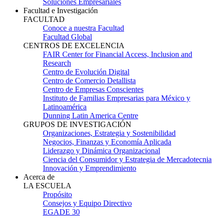
Soluciones Empresariales
Facultad e Investigación
FACULTAD
Conoce a nuestra Facultad
Facultad Global
CENTROS DE EXCELENCIA
FAIR Center for Financial Access, Inclusion and
Research
Centro de Evolución Digital
Centro de Comercio Detallista
Centro de Empresas Conscientes
Instituto de Familias Empresarias para México y
Latinoamérica
Dunning Latin America Centre
GRUPOS DE INVESTIGACIÓN
Organizaciones, Estrategia y Sostenibilidad
Negocios, Finanzas y Economía Aplicada
Liderazgo y Dinámica Organizacional
Ciencia del Consumidor y Estrategia de Mercadotecnia
Innovación y Emprendimiento
Acerca de
LA ESCUELA
Propósito
Consejos y Equipo Directivo
EGADE 30