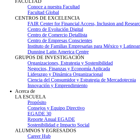
FACULTAD
Conoce a nuestra Facultad
Facultad Global
CENTROS DE EXCELENCIA
FAIR Center for Financial Access, Inclusion and Resear
Centro de Evolución Digital
Centro de Comercio Detallista
Centro de Empresas Conscientes
Instituto de Familias Empresarias para México y Latinoa
Dunning Latin America Centre
GRUPOS DE INVESTIGACIÓN
Organizaciones, Estrategia y Sostenibilidad
Negocios, Finanzas y Economía Aplicada
Liderazgo y Dinámica Organizacional
Ciencia del Consumidor y Estrategia de Mercadotecnia
Innovación y Emprendimiento
Acerca de
LA ESCUELA
Propósito
Consejos y Equipo Directivo
EGADE 30
Reporte Anual EGADE
Sostenibilidad e Impacto Social
ALUMNOS Y EGRESADOS
Career Hub