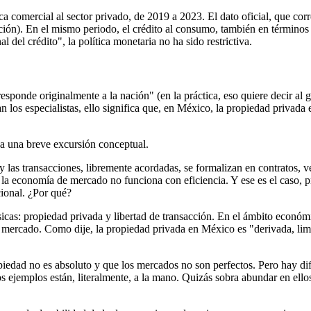
banca comercial al sector privado, de 2019 a 2023. El dato oficial, que 
lación). En el mismo periodo, el crédito al consumo, también en término
l del crédito", la política monetaria no ha sido restrictiva.
responde originalmente a la nación" (en la práctica, eso quiere decir al 
n los especialistas, ello significa que, en México, la propiedad privada 
da una breve excursión conceptual.
s transacciones, libremente acordadas, se formalizan en contratos, ver
a, la economía de mercado no funciona con eficiencia. Y ese es el caso
cional. ¿Por qué?
sicas: propiedad privada y libertad de transacción. En el ámbito económ
ercado. Como dije, la propiedad privada en México es "derivada, limit
iedad no es absoluto y que los mercados no son perfectos. Pero hay dif
Los ejemplos están, literalmente, a la mano. Quizás sobra abundar en el