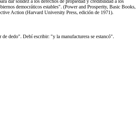
ra dar solidez a los derechos de propiedad y credibilidad a los
biernos democráticos estables". (Power and Prosperity, Basic Books,
ctive Action (Harvard University Press, edición de 1971).
r de dedo". Debí escribir: "y la manufacturera se estancó".