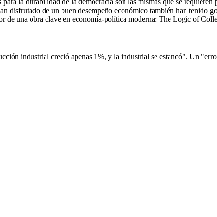
para la durabilidad de la democracia son las mismas que se requieren pa
e han disfrutado de un buen desempeño económico también han tenido go
utor de una obra clave en economía-política moderna: The Logic of Colle
ucción industrial creció apenas 1%, y la industrial se estancó". Un "erro