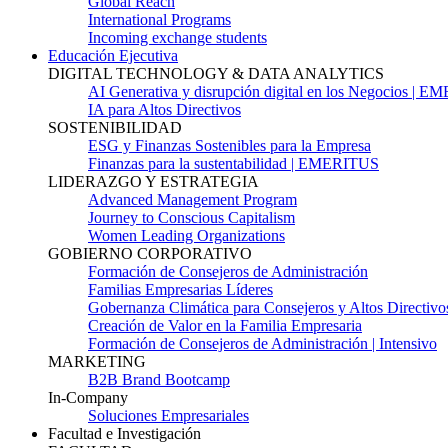
Global Reach
International Programs
Incoming exchange students
Educación Ejecutiva
DIGITAL TECHNOLOGY & DATA ANALYTICS
AI Generativa y disrupción digital en los Negocios | 
IA para Altos Directivos
SOSTENIBILIDAD
ESG y Finanzas Sostenibles para la Empresa
Finanzas para la sustentabilidad | EMERITUS
LIDERAZGO Y ESTRATEGIA
Advanced Management Program
Journey to Conscious Capitalism
Women Leading Organizations
GOBIERNO CORPORATIVO
Formación de Consejeros de Administración
Familias Empresarias Líderes
Gobernanza Climática para Consejeros y Altos Directivo
Creación de Valor en la Familia Empresaria
Formación de Consejeros de Administración | Intensivo
MARKETING
B2B Brand Bootcamp
In-Company
Soluciones Empresariales
Facultad e Investigación