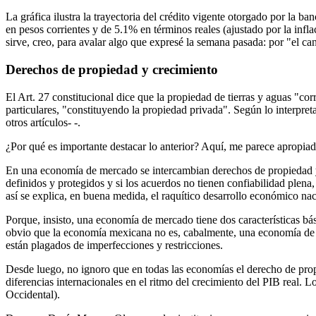
La gráfica ilustra la trayectoria del crédito vigente otorgado por la 
en pesos corrientes y de 5.1% en términos reales (ajustado por la inf
sirve, creo, para avalar algo que expresé la semana pasada: por "el cana
Derechos de propiedad y crecimiento
El Art. 27 constitucional dice que la propiedad de tierras y aguas "cor
particulares, "constituyendo la propiedad privada". Según lo interpreta
otros artículos- -.
¿Por qué es importante destacar lo anterior? Aquí, me parece apropia
En una economía de mercado se intercambian derechos de propiedad y la
definidos y protegidos y si los acuerdos no tienen confiabilidad plen
así se explica, en buena medida, el raquítico desarrollo económico na
Porque, insisto, una economía de mercado tiene dos características bá
obvio que la economía mexicana no es, cabalmente, una economía de m
están plagados de imperfecciones y restricciones.
Desde luego, no ignoro que en todas las economías el derecho de prop
diferencias internacionales en el ritmo del crecimiento del PIB real. 
Occidental).