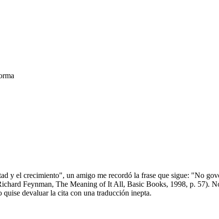
forma
rtad y el crecimiento", un amigo me recordó la frase que sigue: "No gover
". (Richard Feynman, The Meaning of It All, Basic Books, 1998, p. 57)
 quise devaluar la cita con una traducción inepta.