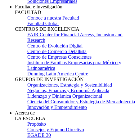
Soluciones Empresariales
Facultad e Investigación
FACULTAD
Conoce a nuestra Facultad
Facultad Global
CENTROS DE EXCELENCIA
FAIR Center for Financial Access, Inclusion and
Research
Centro de Evolución Digital
Centro de Comercio Detallista
Centro de Empresas Conscientes
Instituto de Familias Empresarias para México y
Latinoamérica
Dunning Latin America Centre
GRUPOS DE INVESTIGACIÓN
Organizaciones, Estrategia y Sostenibilidad
Negocios, Finanzas y Economía Aplicada
Liderazgo y Dinámica Organizacional
Ciencia del Consumidor y Estrategia de Mercadotecnia
Innovación y Emprendimiento
Acerca de
LA ESCUELA
Propósito
Consejos y Equipo Directivo
EGADE 30