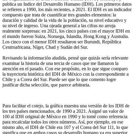
publica un Indice del Desarrollo Humano (IDH). Los primeros datos
se refieren a 1990, los más recientes, a 2021. El IDH es un indicador
compuesto que trata de cuantificar tres grandes elementos: la
duración y calidad de la vida de la población, su nivel educativo y
su nivel de ingreso. Una ojeada general a las cifras no arroja
realmente sorpresas: en 2021, los cinco países con el mayor IDH en
el mundo fueron Suiza, Noruega, Islandia, Hong Kong y Australia.
Los cinco con el menor IDH resultaron ser Burundi, República
Centroafricana, Níger, Chad y Sudán del Sur.
Revisando la información aludida, pensé que quizás sería relevante
examinar la historia de una tercia de casos que me llamaron la
atención en el pasado. Con ese propósito, en lo que sigue comparo
la trayectoria histórica del IDH de México con la correspondiente a
Chile y a Corea del Sur. Puede ser que lo que comento logre
justificar dicha selección, que parece arbitraria.
Para facilitar el cotejo, la gráfica muestra una versión de los IDH de
los tres países mencionados, de 1990 a 2021. Asigné un valor de
100 al IDH original de México en 1990 y lo tomé como referencia
para recalcular todos los otros números. Así, por ejemplo, en ese
mismo año, el IDH de Chile era 107 y el Corea del Sur 111, lo que
significa que en ambos casos su desarrollo humano ya era superior