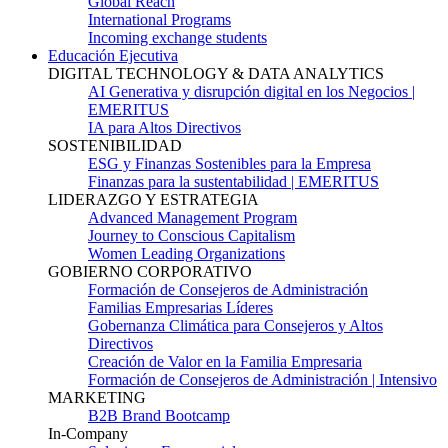
Global Reach
International Programs
Incoming exchange students
Educación Ejecutiva
DIGITAL TECHNOLOGY & DATA ANALYTICS
AI Generativa y disrupción digital en los Negocios |
EMERITUS
IA para Altos Directivos
SOSTENIBILIDAD
ESG y Finanzas Sostenibles para la Empresa
Finanzas para la sustentabilidad | EMERITUS
LIDERAZGO Y ESTRATEGIA
Advanced Management Program
Journey to Conscious Capitalism
Women Leading Organizations
GOBIERNO CORPORATIVO
Formación de Consejeros de Administración
Familias Empresarias Líderes
Gobernanza Climática para Consejeros y Altos
Directivos
Creación de Valor en la Familia Empresaria
Formación de Consejeros de Administración | Intensivo
MARKETING
B2B Brand Bootcamp
In-Company