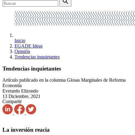
Inicio
EGADE Ideas
Opinión
Tendencias inquietantes
Tendencias inquietantes
Artículo publicado en la columna Glosas Marginales de Reforma
Economía
Everardo Elizondo
13 Diciembre, 2021
Compartir
La inversión reacia