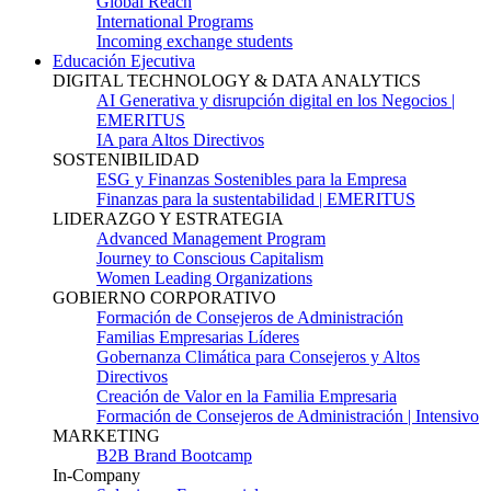
Global Reach
International Programs
Incoming exchange students
Educación Ejecutiva
DIGITAL TECHNOLOGY & DATA ANALYTICS
AI Generativa y disrupción digital en los Negocios |
EMERITUS
IA para Altos Directivos
SOSTENIBILIDAD
ESG y Finanzas Sostenibles para la Empresa
Finanzas para la sustentabilidad | EMERITUS
LIDERAZGO Y ESTRATEGIA
Advanced Management Program
Journey to Conscious Capitalism
Women Leading Organizations
GOBIERNO CORPORATIVO
Formación de Consejeros de Administración
Familias Empresarias Líderes
Gobernanza Climática para Consejeros y Altos
Directivos
Creación de Valor en la Familia Empresaria
Formación de Consejeros de Administración | Intensivo
MARKETING
B2B Brand Bootcamp
In-Company