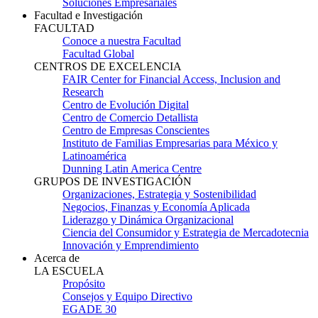
Soluciones Empresariales
Facultad e Investigación
FACULTAD
Conoce a nuestra Facultad
Facultad Global
CENTROS DE EXCELENCIA
FAIR Center for Financial Access, Inclusion and
Research
Centro de Evolución Digital
Centro de Comercio Detallista
Centro de Empresas Conscientes
Instituto de Familias Empresarias para México y
Latinoamérica
Dunning Latin America Centre
GRUPOS DE INVESTIGACIÓN
Organizaciones, Estrategia y Sostenibilidad
Negocios, Finanzas y Economía Aplicada
Liderazgo y Dinámica Organizacional
Ciencia del Consumidor y Estrategia de Mercadotecnia
Innovación y Emprendimiento
Acerca de
LA ESCUELA
Propósito
Consejos y Equipo Directivo
EGADE 30