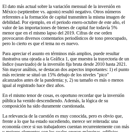
El dato más actual sobre la variación mensual de la inversión en
México (septiembre vs. agosto) resultó negativo. Otros números
referentes a la formación de capital transmiten la misma imagen de
debilidad. Por ejemplo, en el periodo enero-octubre de este año, el
valor de las importaciones de bienes de capital fue todavía 5%
menor que en el mismo lapso del 2019. Cifras de ese orden
provocaron diversos comentarios periodísticos de tono preocupado,
pero lo cierto es que el tema no es nuevo.
Para apreciar el asunto en términos más amplios, puede resultar
ilustrativa una ojeada a la Gráfica 1, que muestra la trayectoria de un
índice (suavizado) de la inversión fija bruta desde 2010 hasta 2021.
Sin mayor análisis, se destacan dos aspectos importantes: 1) el punto
más reciente se situó un 15% debajo de los niveles "pico"
alcanzados antes de la pandemia; y, 2) su tamaño es más o menos
igual al registrado hace diez años.
En el mismo tenor de cosas, es oportuno recordar que la inversión
pública ha venido descendiendo. Además, la lógica de su
composición ha sido duramente cuestionada.
La relevancia de la cuestión es muy conocida, pero es obvio que,
frente a lo que ha estado sucediendo, merece ser reiterada: una
economía crece si sus trabajadores cuentan recurrentemente con más
y mejores elementos con los cuales operar: máquinas, edificios,