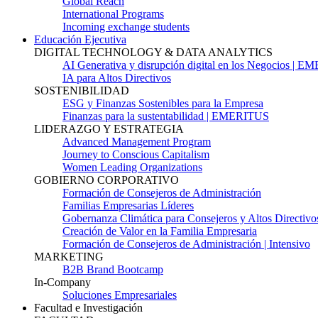
Global Reach
International Programs
Incoming exchange students
Educación Ejecutiva
DIGITAL TECHNOLOGY & DATA ANALYTICS
AI Generativa y disrupción digital en los Negocios | 
IA para Altos Directivos
SOSTENIBILIDAD
ESG y Finanzas Sostenibles para la Empresa
Finanzas para la sustentabilidad | EMERITUS
LIDERAZGO Y ESTRATEGIA
Advanced Management Program
Journey to Conscious Capitalism
Women Leading Organizations
GOBIERNO CORPORATIVO
Formación de Consejeros de Administración
Familias Empresarias Líderes
Gobernanza Climática para Consejeros y Altos Directivo
Creación de Valor en la Familia Empresaria
Formación de Consejeros de Administración | Intensivo
MARKETING
B2B Brand Bootcamp
In-Company
Soluciones Empresariales
Facultad e Investigación