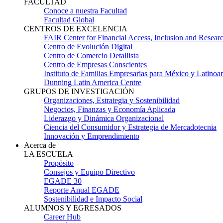
FACULTAD
Conoce a nuestra Facultad
Facultad Global
CENTROS DE EXCELENCIA
FAIR Center for Financial Access, Inclusion and Resear
Centro de Evolución Digital
Centro de Comercio Detallista
Centro de Empresas Conscientes
Instituto de Familias Empresarias para México y Latinoa
Dunning Latin America Centre
GRUPOS DE INVESTIGACIÓN
Organizaciones, Estrategia y Sostenibilidad
Negocios, Finanzas y Economía Aplicada
Liderazgo y Dinámica Organizacional
Ciencia del Consumidor y Estrategia de Mercadotecnia
Innovación y Emprendimiento
Acerca de
LA ESCUELA
Propósito
Consejos y Equipo Directivo
EGADE 30
Reporte Anual EGADE
Sostenibilidad e Impacto Social
ALUMNOS Y EGRESADOS
Career Hub