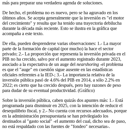
más para preparar una verdadera agenda de soluciones.
De hecho, el problema no es nuevo, pero se ha agravado en los
últimos años. Se acepta generalmente que la inversión es "el motor
del crecimiento" y resulta que ha tenido una trayectoria debilucha
durante la década más reciente. Esto se ilustra en la gráfica que
acompaña a este texto.
De ella, pueden desprenderse varias observaciones: 1.- La mayor
parte de la formación de capital (por mucho) la hace el sector
privado; 2.- La proporción que representa la inversión privada en el
PIB no ha crecido, salvo por el aumento registrado durante 2023,
asociado a la expectativa de un auge del
nearshoring
-el problema
es que el "auge" en cuestión sigue ausente en las estadísticas
oficiales referentes a la IED-; 3.- La importancia relativa de la
inversión pública pasó de 4.6% del PIB en 2014, a sólo 2.2% en
2022; es cierto que ha crecido después, pero hay razones de peso
para dudar de su eventual productividad. (Gráfico)
Sobre la inversión pública, caben quizás dos apuntes más: 1.- Está
programada para disminuir en 2025, con la intención de reducir el
desequilibrio fiscal, y 2.- No cuenta con recursos adecuados, porque
en la administración presupuestaria se han privilegiado los
destinados al "gasto social" -el aumento del cual, dicho sea de paso,
no está respaldado con las fuentes de "fondeo" necesarias-.