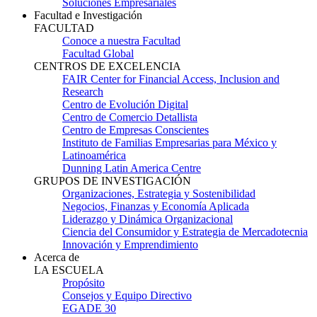
Soluciones Empresariales
Facultad e Investigación
FACULTAD
Conoce a nuestra Facultad
Facultad Global
CENTROS DE EXCELENCIA
FAIR Center for Financial Access, Inclusion and
Research
Centro de Evolución Digital
Centro de Comercio Detallista
Centro de Empresas Conscientes
Instituto de Familias Empresarias para México y
Latinoamérica
Dunning Latin America Centre
GRUPOS DE INVESTIGACIÓN
Organizaciones, Estrategia y Sostenibilidad
Negocios, Finanzas y Economía Aplicada
Liderazgo y Dinámica Organizacional
Ciencia del Consumidor y Estrategia de Mercadotecnia
Innovación y Emprendimiento
Acerca de
LA ESCUELA
Propósito
Consejos y Equipo Directivo
EGADE 30