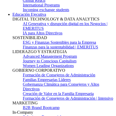
Global Reach
International Programs
Incoming exchange students
Educación Ejecutiva
DIGITAL TECHNOLOGY & DATA ANALYTICS
AI Generativa y disrupción digital en los Negocios |
EMERITUS
IA para Altos Directivos
SOSTENIBILIDAD
ESG y Finanzas Sostenibles para la Empresa
Finanzas para la sustentabilidad | EMERITUS
LIDERAZGO Y ESTRATEGIA
Advanced Management Program
Journey to Conscious Capitalism
Women Leading Organizations
GOBIERNO CORPORATIVO
Formación de Consejeros de Administración
Familias Empresarias Líderes
Gobernanza Climática para Consejeros y Altos
Directivos
Creación de Valor en la Familia Empresaria
Formación de Consejeros de Administración | Intensivo
MARKETING
B2B Brand Bootcamp
In-Company