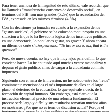
Para tener una idea de la magnitud de esto último, vale recordar que
las llamadas "transferencias corrientes de desarrollo social", en
términos del PIB, son más grandes (5.2%) que la recaudación del
IVA, expresada en los mismos términos (4.3%).
Con las decisiones ya tomadas en cuanto a la expansión de los
"gastos sociales", el gobierno se ha colocado motu proprio en una
situación a la que lo ha llevado la lógica de los incentivos políticos:
en una democracia, lo popular es gastar, no gravar. Y ahora encara
un dilema de corte
shakespeareano
: "
To tax or not to tax, that is the
question
".
Pero, de nueva cuenta, no hay que ir muy lejos para definir lo que
conviene hacer. Lo he apuntado aquí muchas veces: racionalizar y
depurar el gasto público, antes de cargar a la ciudadanía con más
impuestos.
Siguiendo con el tema de la inversión, no he notado entre los "retos"
comúnmente mencionados el más importante de ellos en el largo
plazo: el deterioro de la educación, lo que equivale a decir, de la
formación de capital humano. Sin embargo, está claro que la
instrucción elemental precisa de una reforma fundamental. El
proceso sería largo y difícil y sus resultados tomarían muchos años
en mostrarse. ¿Por qué no es tema de discusión actual? Porque el
horizonte de planeación de los políticos es desafortunadamente muy