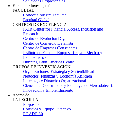
Soluciones Empresariales
Facultad e Investigación
FACULTAD
Conoce a nuestra Facultad
Facultad Global
CENTROS DE EXCELENCIA
FAIR Center for Financial Access, Inclusion and
Research
Centro de Evolución Digital
Centro de Comercio Detallista
Centro de Empresas Conscientes
Instituto de Familias Empresarias para México y
Latinoamérica
Dunning Latin America Centre
GRUPOS DE INVESTIGACIÓN
Organizaciones, Estrategia y Sostenibilidad
Negocios, Finanzas y Economía Aplicada
Liderazgo y Dinámica Organizacional
Ciencia del Consumidor y Estrategia de Mercadotecnia
Innovación y Emprendimiento
Acerca de
LA ESCUELA
Propósito
Consejos y Equipo Directivo
EGADE 30