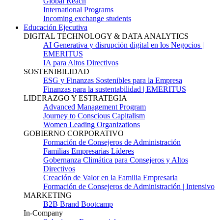
Global Reach
International Programs
Incoming exchange students
Educación Ejecutiva
DIGITAL TECHNOLOGY & DATA ANALYTICS
AI Generativa y disrupción digital en los Negocios |
EMERITUS
IA para Altos Directivos
SOSTENIBILIDAD
ESG y Finanzas Sostenibles para la Empresa
Finanzas para la sustentabilidad | EMERITUS
LIDERAZGO Y ESTRATEGIA
Advanced Management Program
Journey to Conscious Capitalism
Women Leading Organizations
GOBIERNO CORPORATIVO
Formación de Consejeros de Administración
Familias Empresarias Líderes
Gobernanza Climática para Consejeros y Altos
Directivos
Creación de Valor en la Familia Empresaria
Formación de Consejeros de Administración | Intensivo
MARKETING
B2B Brand Bootcamp
In-Company