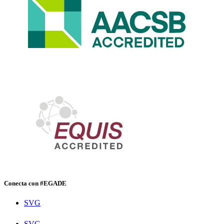
Conecta con #EGADE
SVG
SVG