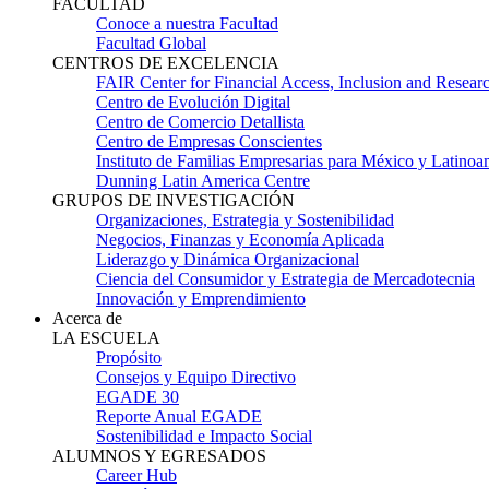
FACULTAD
Conoce a nuestra Facultad
Facultad Global
CENTROS DE EXCELENCIA
FAIR Center for Financial Access, Inclusion and Resear
Centro de Evolución Digital
Centro de Comercio Detallista
Centro de Empresas Conscientes
Instituto de Familias Empresarias para México y Latinoa
Dunning Latin America Centre
GRUPOS DE INVESTIGACIÓN
Organizaciones, Estrategia y Sostenibilidad
Negocios, Finanzas y Economía Aplicada
Liderazgo y Dinámica Organizacional
Ciencia del Consumidor y Estrategia de Mercadotecnia
Innovación y Emprendimiento
Acerca de
LA ESCUELA
Propósito
Consejos y Equipo Directivo
EGADE 30
Reporte Anual EGADE
Sostenibilidad e Impacto Social
ALUMNOS Y EGRESADOS
Career Hub