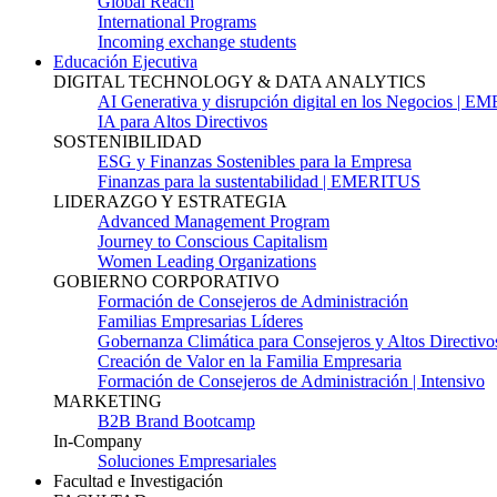
Global Reach
International Programs
Incoming exchange students
Educación Ejecutiva
DIGITAL TECHNOLOGY & DATA ANALYTICS
AI Generativa y disrupción digital en los Negocios | 
IA para Altos Directivos
SOSTENIBILIDAD
ESG y Finanzas Sostenibles para la Empresa
Finanzas para la sustentabilidad | EMERITUS
LIDERAZGO Y ESTRATEGIA
Advanced Management Program
Journey to Conscious Capitalism
Women Leading Organizations
GOBIERNO CORPORATIVO
Formación de Consejeros de Administración
Familias Empresarias Líderes
Gobernanza Climática para Consejeros y Altos Directivo
Creación de Valor en la Familia Empresaria
Formación de Consejeros de Administración | Intensivo
MARKETING
B2B Brand Bootcamp
In-Company
Soluciones Empresariales
Facultad e Investigación