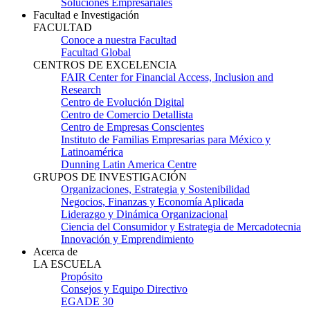
Soluciones Empresariales
Facultad e Investigación
FACULTAD
Conoce a nuestra Facultad
Facultad Global
CENTROS DE EXCELENCIA
FAIR Center for Financial Access, Inclusion and
Research
Centro de Evolución Digital
Centro de Comercio Detallista
Centro de Empresas Conscientes
Instituto de Familias Empresarias para México y
Latinoamérica
Dunning Latin America Centre
GRUPOS DE INVESTIGACIÓN
Organizaciones, Estrategia y Sostenibilidad
Negocios, Finanzas y Economía Aplicada
Liderazgo y Dinámica Organizacional
Ciencia del Consumidor y Estrategia de Mercadotecnia
Innovación y Emprendimiento
Acerca de
LA ESCUELA
Propósito
Consejos y Equipo Directivo
EGADE 30