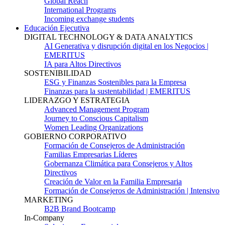
Global Reach
International Programs
Incoming exchange students
Educación Ejecutiva
DIGITAL TECHNOLOGY & DATA ANALYTICS
AI Generativa y disrupción digital en los Negocios |
EMERITUS
IA para Altos Directivos
SOSTENIBILIDAD
ESG y Finanzas Sostenibles para la Empresa
Finanzas para la sustentabilidad | EMERITUS
LIDERAZGO Y ESTRATEGIA
Advanced Management Program
Journey to Conscious Capitalism
Women Leading Organizations
GOBIERNO CORPORATIVO
Formación de Consejeros de Administración
Familias Empresarias Líderes
Gobernanza Climática para Consejeros y Altos
Directivos
Creación de Valor en la Familia Empresaria
Formación de Consejeros de Administración | Intensivo
MARKETING
B2B Brand Bootcamp
In-Company