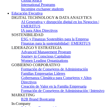
Global Reach
International Programs
Incoming exchange students
Educación Ejecutiva
DIGITAL TECHNOLOGY & DATA ANALYTICS
AI Generativa y disrupción digital en los Negocios |
EMERITUS
IA para Altos Directivos
SOSTENIBILIDAD
ESG y Finanzas Sostenibles para la Empresa
Finanzas para la sustentabilidad | EMERITUS
LIDERAZGO Y ESTRATEGIA
Advanced Management Program
Journey to Conscious Capitalism
Women Leading Organizations
GOBIERNO CORPORATIVO
Formación de Consejeros de Administración
Familias Empresarias Líderes
Gobernanza Climática para Consejeros y Altos
Directivos
Creación de Valor en la Familia Empresaria
Formación de Consejeros de Administración | Intensivo
MARKETING
B2B Brand Bootcamp
In-Company