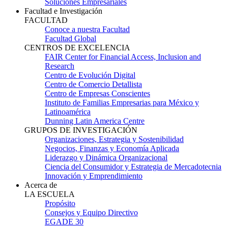
Soluciones Empresariales
Facultad e Investigación
FACULTAD
Conoce a nuestra Facultad
Facultad Global
CENTROS DE EXCELENCIA
FAIR Center for Financial Access, Inclusion and
Research
Centro de Evolución Digital
Centro de Comercio Detallista
Centro de Empresas Conscientes
Instituto de Familias Empresarias para México y
Latinoamérica
Dunning Latin America Centre
GRUPOS DE INVESTIGACIÓN
Organizaciones, Estrategia y Sostenibilidad
Negocios, Finanzas y Economía Aplicada
Liderazgo y Dinámica Organizacional
Ciencia del Consumidor y Estrategia de Mercadotecnia
Innovación y Emprendimiento
Acerca de
LA ESCUELA
Propósito
Consejos y Equipo Directivo
EGADE 30