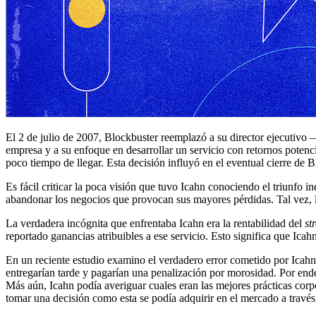
El 2 de julio de 2007, Blockbuster reemplazó a su director ejecutiv
empresa y a su enfoque en desarrollar un servicio con retornos potenci
poco tiempo de llegar. Esta decisión influyó en el eventual cierre de 
Es fácil criticar la poca visión que tuvo Icahn conociendo el triunfo i
abandonar los negocios que provocan sus mayores pérdidas. Tal vez, l
La verdadera incógnita que enfrentaba Icahn era la rentabilidad del
st
reportado ganancias atribuibles a ese servicio. Esto significa que Ica
En un reciente estudio examino el verdadero error cometido por Icahn
entregarían tarde y pagarían una penalización por morosidad. Por ende
Más aún, Icahn podía averiguar cuales eran las mejores prácticas corpo
tomar una decisión como esta se podía adquirir en el mercado a travé