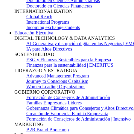
Doctorado en Ciencias Administrativas
Doctorado en Ciencias Financieras
INTERNATIONALIZATION
Global Reach
International Programs
Incoming exchange students
Educación Ejecutiva
DIGITAL TECHNOLOGY & DATA ANALYTICS
AI Generativa y disrupción digital en los Negocios | 
IA para Altos Directivos
SOSTENIBILIDAD
ESG y Finanzas Sostenibles para la Empresa
Finanzas para la sustentabilidad | EMERITUS
LIDERAZGO Y ESTRATEGIA
Advanced Management Program
Journey to Conscious Capitalism
Women Leading Organizations
GOBIERNO CORPORATIVO
Formación de Consejeros de Administración
Familias Empresarias Líderes
Gobernanza Climática para Consejeros y Altos Directivo
Creación de Valor en la Familia Empresaria
Formación de Consejeros de Administración | Intensivo
MARKETING
B2B Brand Bootcamp