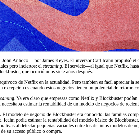
o —John Antioco— por James Keyes. El inversor Carl Icahn propulsó el d
ales pero inciertos: el
streaming
. El servicio—al igual que Netflix, h
Blockbuster, que ocurrió unos siete años después.
nequívoco de Netflix en la actualidad. Pero tambien es fácil apreciar la
a excepción es cuando estos negocios tienen un potencial de retorno c
reamin
g. Ya era claro que empresas como Netflix y Blockbuster podían a
hn necesitaba estimar la rentabilidad de un modelo de negocios de recie
. El modelo de negocio de Blockbuster era conocido: las familias compr
, Icahn podía estimar la rentabilidad del modelo básico de Blockbuster,
rativas al detectar pequeñas variantes entre los distintos modelos de ne
s de su acceso público o compra.