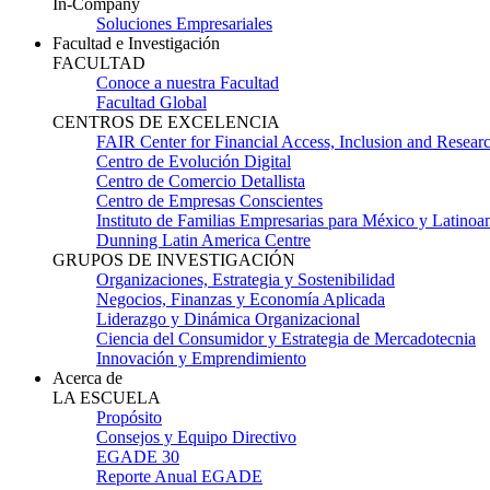
In-Company
Soluciones Empresariales
Facultad e Investigación
FACULTAD
Conoce a nuestra Facultad
Facultad Global
CENTROS DE EXCELENCIA
FAIR Center for Financial Access, Inclusion and Resear
Centro de Evolución Digital
Centro de Comercio Detallista
Centro de Empresas Conscientes
Instituto de Familias Empresarias para México y Latinoa
Dunning Latin America Centre
GRUPOS DE INVESTIGACIÓN
Organizaciones, Estrategia y Sostenibilidad
Negocios, Finanzas y Economía Aplicada
Liderazgo y Dinámica Organizacional
Ciencia del Consumidor y Estrategia de Mercadotecnia
Innovación y Emprendimiento
Acerca de
LA ESCUELA
Propósito
Consejos y Equipo Directivo
EGADE 30
Reporte Anual EGADE