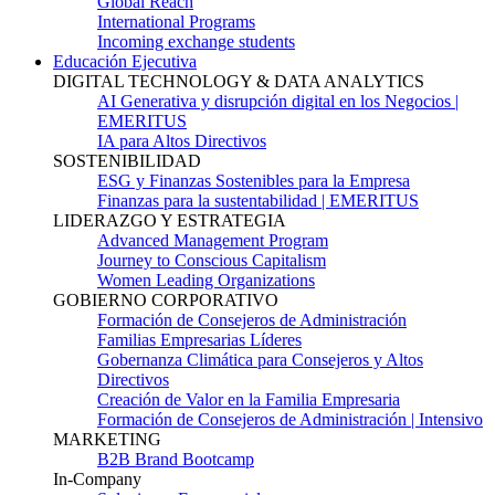
Global Reach
International Programs
Incoming exchange students
Educación Ejecutiva
DIGITAL TECHNOLOGY & DATA ANALYTICS
AI Generativa y disrupción digital en los Negocios |
EMERITUS
IA para Altos Directivos
SOSTENIBILIDAD
ESG y Finanzas Sostenibles para la Empresa
Finanzas para la sustentabilidad | EMERITUS
LIDERAZGO Y ESTRATEGIA
Advanced Management Program
Journey to Conscious Capitalism
Women Leading Organizations
GOBIERNO CORPORATIVO
Formación de Consejeros de Administración
Familias Empresarias Líderes
Gobernanza Climática para Consejeros y Altos
Directivos
Creación de Valor en la Familia Empresaria
Formación de Consejeros de Administración | Intensivo
MARKETING
B2B Brand Bootcamp
In-Company