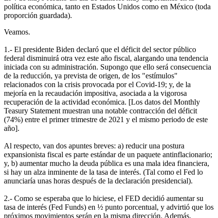
política económica, tanto en Estados Unidos como en México (toda
proporción guardada).
Veamos.
1.- El presidente Biden declaró que el déficit del sector público
federal disminuirá otra vez este año fiscal, alargando una tendencia
iniciada con su administración. Supongo que ello será consecuencia
de la reducción, ya prevista de origen, de los "estímulos"
relacionados con la crisis provocada por el Covid-19; y, de la
mejoría en la recaudación impositiva, asociada a la vigorosa
recuperación de la actividad económica. [Los datos del Monthly
Teasury Statement muestran una notable contracción del déficit
(74%) entre el primer trimestre de 2021 y el mismo periodo de este
año].
Al respecto, van dos apuntes breves: a) reducir una postura
expansionista fiscal es parte estándar de un paquete antinflacionario;
y, b) aumentar mucho la deuda pública es una mala idea financiera,
si hay un alza inminente de la tasa de interés. (Tal como el Fed lo
anunciaría unas horas después de la declaración presidencial).
2.- Como se esperaba que lo hiciese, el FED decidió aumentar su
tasa de interés (Fed Funds) en ½ punto porcentual, y advirtió que los
próximos movimientos serán en la misma dirección. Además,