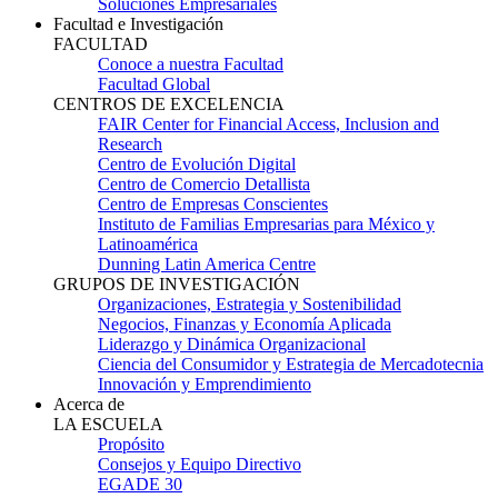
Soluciones Empresariales
Facultad e Investigación
FACULTAD
Conoce a nuestra Facultad
Facultad Global
CENTROS DE EXCELENCIA
FAIR Center for Financial Access, Inclusion and
Research
Centro de Evolución Digital
Centro de Comercio Detallista
Centro de Empresas Conscientes
Instituto de Familias Empresarias para México y
Latinoamérica
Dunning Latin America Centre
GRUPOS DE INVESTIGACIÓN
Organizaciones, Estrategia y Sostenibilidad
Negocios, Finanzas y Economía Aplicada
Liderazgo y Dinámica Organizacional
Ciencia del Consumidor y Estrategia de Mercadotecnia
Innovación y Emprendimiento
Acerca de
LA ESCUELA
Propósito
Consejos y Equipo Directivo
EGADE 30