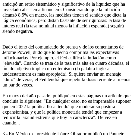
anticipó un retiro sistemático y significativo de la liquidez que ha
inyectado al sistema financiero. Considerando que la inflación
alcanzó 8.5% en marzo, las medidas tienen el sentido que dicta la
lógica económica, pero distan bastante de ser rigurosas: la tasa de
interés real (la tasa nominal menos la inflación esperada) seguirá
siendo negativa.
Dado el tono del comunicado de prensa y de los comentarios de
Jerome Powell, dudo que lo hecho comprima las expectativas
inflacionarias. Por ejemplo, el Fed califica la inflación como
"elevada". Cuando se trata de la tasa más alta en cuatro décadas, el
tímido adjetivo implica un eufemismo (la palabra inglesa
understatement es más apropiada). Si quiere enviar un mensaje
"duro" de veras, el Fed tendrá que repetir la dosis reciente al menos
un par de veces.
En marzo del año pasado, publiqué en estas páginas un artículo que
concluía lo siguiente: "En cualquier caso, no es impensable suponer
que en 2022 la política fiscal tendrá que moderar su postura
expansionista, y que la política monetaria tendrá que empezar a
reducir la laxitud extrema que hoy la caracteriza". De vez en
cuando...
3.- En México, el presidente López Obrador publicó un Paquete