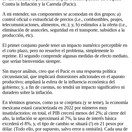
Contra la Inflación y la Carestía (Pacic).
A mi entender, sus componentes se acomodan en dos grupos: a)
control oficial o extraoficial de precios (i.e., combustibles, peajes,
telecomunicaciones, alimentos, etc.); y, b) estímulos a la oferta (i.e.,
eliminación de aranceles, seguridad en el transporte, subsidios a la
producción, etc).
El primer conjunto puede tener un impacto numérico perceptible en
el corto plazo, pero no resuelve el problema, simplemente lo
reprime. El segundo comprende algunas medidas de efecto mediato,
que serían bienvenidas siempre.
Sin mayor análisis, creo que el Pacic es una respuesta política
circunstancial, que implicará distorsiones adicionales en el aparato
productivo; ampliará la esfera de la influencia económica del
gobierno; y, a fin de cuentas, no tendrá un impacto significativo ni
duradero sobre la inflación.
En términos gruesos, como ya se conjetura (y se teme), la economía
mexicana estará caracterizada en 2022 por números muy
insatisfactorios: en total, el PIB crecerá menos del 2%; al cierre del
año, la inflación se aproximará al 7%, la tasa de interés básica
excederá el 8%, y, el tipo de cambio se situará (!) en 21 pesos por
dólar. (Todo ello, por supuesto, salvo error u omisión). Cada una de