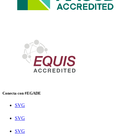
Conecta con #EGADE
SVG
SVG
SVG