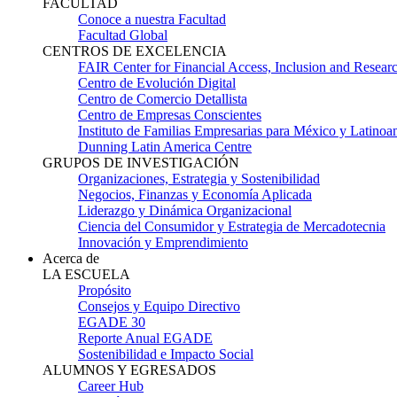
FACULTAD
Conoce a nuestra Facultad
Facultad Global
CENTROS DE EXCELENCIA
FAIR Center for Financial Access, Inclusion and Resear
Centro de Evolución Digital
Centro de Comercio Detallista
Centro de Empresas Conscientes
Instituto de Familias Empresarias para México y Latinoa
Dunning Latin America Centre
GRUPOS DE INVESTIGACIÓN
Organizaciones, Estrategia y Sostenibilidad
Negocios, Finanzas y Economía Aplicada
Liderazgo y Dinámica Organizacional
Ciencia del Consumidor y Estrategia de Mercadotecnia
Innovación y Emprendimiento
Acerca de
LA ESCUELA
Propósito
Consejos y Equipo Directivo
EGADE 30
Reporte Anual EGADE
Sostenibilidad e Impacto Social
ALUMNOS Y EGRESADOS
Career Hub