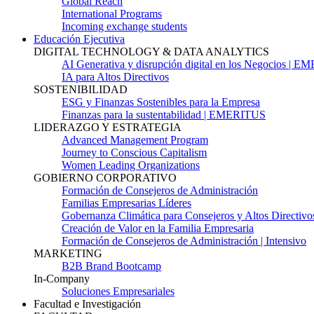
Global Reach
International Programs
Incoming exchange students
Educación Ejecutiva
DIGITAL TECHNOLOGY & DATA ANALYTICS
AI Generativa y disrupción digital en los Negocios | 
IA para Altos Directivos
SOSTENIBILIDAD
ESG y Finanzas Sostenibles para la Empresa
Finanzas para la sustentabilidad | EMERITUS
LIDERAZGO Y ESTRATEGIA
Advanced Management Program
Journey to Conscious Capitalism
Women Leading Organizations
GOBIERNO CORPORATIVO
Formación de Consejeros de Administración
Familias Empresarias Líderes
Gobernanza Climática para Consejeros y Altos Directivo
Creación de Valor en la Familia Empresaria
Formación de Consejeros de Administración | Intensivo
MARKETING
B2B Brand Bootcamp
In-Company
Soluciones Empresariales
Facultad e Investigación