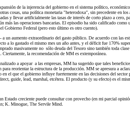
a expansión de la injerencia del gobierno en el sistema político, económi
tras cosas, una política monetaria "heterodoxa", sin precedente en los 
as y llevar artificialmente las tasas de interés de corto plazo a cero, pa
n más las operaciones bancarias. El episodio ha sido calificado como un
el Gobierno Federal (pero esto último es otro cuento).
 a un aumento extraordinario del gasto público. De acuerdo con las esti
a lo gastado el mismo mes un año antes, y el déficit fue 170% superior
comprado masivamente no sólo deuda del
Tesoro
sino también toda clas
mía. Ciertamente, la recomendación de MM es extemporánea.
analizado a apoyar a las empresas, MM ha sugerido que tales beneficio
para reorientar la estructura de la producción. MM se apresura a aclarar 
o en el que el gobierno influye fuertemente en las decisiones del sector 
ct, guide, lead, marshal, etcétera. El producto (y su efecto) es el mism
y un Estado creciente puede consultar con provecho (en mi parcial opinión)
han; K. Minogue, The Servile Mind.