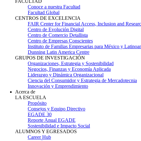
FACULTAD
Conoce a nuestra Facultad
Facultad Global
CENTROS DE EXCELENCIA
FAIR Center for Financial Access, Inclusion and Resear
Centro de Evolución Digital
Centro de Comercio Detallista
Centro de Empresas Conscientes
Instituto de Familias Empresarias para México y Latinoa
Dunning Latin America Centre
GRUPOS DE INVESTIGACIÓN
Organizaciones, Estrategia y Sostenibilidad
Negocios, Finanzas y Economía Aplicada
Liderazgo y Dinámica Organizacional
Ciencia del Consumidor y Estrategia de Mercadotecnia
Innovación y Emprendimiento
Acerca de
LA ESCUELA
Propósito
Consejos y Equipo Directivo
EGADE 30
Reporte Anual EGADE
Sostenibilidad e Impacto Social
ALUMNOS Y EGRESADOS
Career Hub