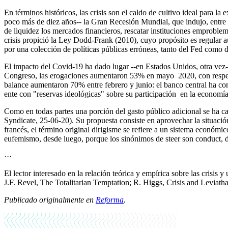
En términos históricos, las crisis son el caldo de cultivo ideal para l
poco más de diez años-- la Gran Recesión Mundial, que indujo, entre o
de liquidez los mercados financieros, rescatar instituciones emproblemad
crisis propició la Ley Dodd-Frank (2010), cuyo propósito es regular aú
por una colección de políticas públicas erróneas, tanto del Fed como d
El impacto del Covid-19 ha dado lugar --en Estados Unidos, otra vez--
Congreso, las erogaciones aumentaron 53% en mayo 2020, con respecto 
balance aumentaron 70% entre febrero y junio: el banco central ha 
ente con "reservas ideológicas" sobre su participación en la econo
Como en todas partes una porción del gasto público adicional se ha c
Syndicate, 25-06-20). Su propuesta consiste en aprovechar la situación 
francés, el término original dirigisme se refiere a un sistema económic
eufemismo, desde luego, porque los sinónimos de steer son conduct, dire
···
El lector interesado en la relación teórica y empírica sobre las crisis 
J.F. Revel, The Totalitarian Temptation; R. Higgs, Crisis and Leviat
Publicado originalmente en
Reforma
.