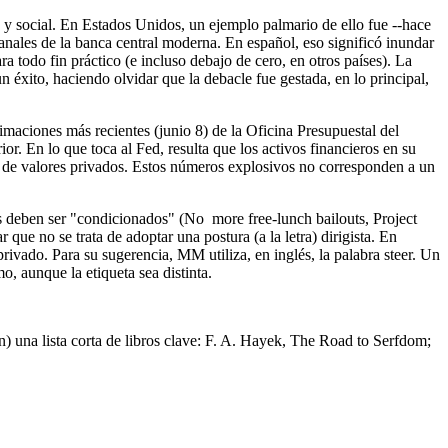
co y social. En Estados Unidos, un ejemplo palmario de ello fue --hace
anales de la banca central moderna. En español, eso significó inundar
ra todo fin práctico (e incluso debajo de cero, en otros países). La
 éxito, haciendo olvidar que la debacle fue gestada, en lo principal,
maciones más recientes (junio 8) de la Oficina Presupuestal del
. En lo que toca al Fed, resulta que los activos financieros en su
e de valores privados. Estos números explosivos no corresponden a un
s deben ser "condicionados" (No more free-lunch bailouts, Project
que no se trata de adoptar una postura (a la letra) dirigista. En
privado. Para su sugerencia, MM utiliza, en inglés, la palabra steer. Un
o, aunque la etiqueta sea distinta.
 una lista corta de libros clave: F. A.
Hayek, The Road to Serfdom;