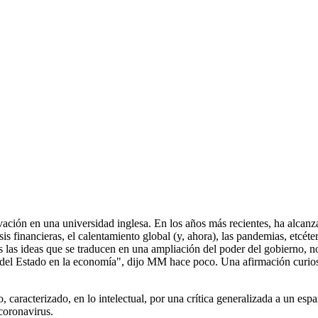
ón en una universidad inglesa. En los años más recientes, ha alcanza
sis financieras, el calentamiento global
(y,
ahora), las pandemias, etcéte
s las ideas que se traducen en una ampliación del poder del gobierno, no
ón del Estado en la economía", dijo MM hace poco. Una afirmación curio
aracterizado, en lo intelectual, por una crítica generalizada a un esp
 coronavirus.