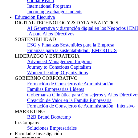
Global Reach
International Programs
Incoming exchange students
Educación Ejecutiva
DIGITAL TECHNOLOGY & DATA ANALYTICS
AI Generativa y disrupción digital en los Negocios | 
IA para Altos Directivos
SOSTENIBILIDAD
ESG y Finanzas Sostenibles para la Empresa
Finanzas para la sustentabilidad | EMERITUS
LIDERAZGO Y ESTRATEGIA
Advanced Management Program
Journey to Conscious Capitalism
Women Leading Organizations
GOBIERNO CORPORATIVO
Formación de Consejeros de Administración
Familias Empresarias Líderes
Gobernanza Climática para Consejeros y Altos Directivo
Creación de Valor en la Familia Empresaria
Formación de Consejeros de Administración | Intensivo
MARKETING
B2B Brand Bootcamp
In-Company
Soluciones Empresariales
Facultad e Investigación