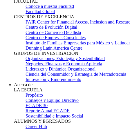
FACULTAD
Conoce a nuestra Facultad
Facultad Global
CENTROS DE EXCELENCIA
FAIR Center for Financial Access, Inclusion and Resear
Centro de Evolución Digital
Centro de Comercio Detallista
Centro de Empresas Conscientes
Instituto de Familias Empresarias para México y Latinoa
Dunning Latin America Centre
GRUPOS DE INVESTIGACIÓN
Organizaciones, Estrategia y Sostenibilidad
Negocios, Finanzas y Economía Aplicada
Liderazgo y Dinámica Organizacional
Ciencia del Consumidor y Estrategia de Mercadotecnia
Innovación y Emprendimiento
Acerca de
LA ESCUELA
Propósito
Consejos y Equipo Directivo
EGADE 30
Reporte Anual EGADE
Sostenibilidad e Impacto Social
ALUMNOS Y EGRESADOS
Career Hub