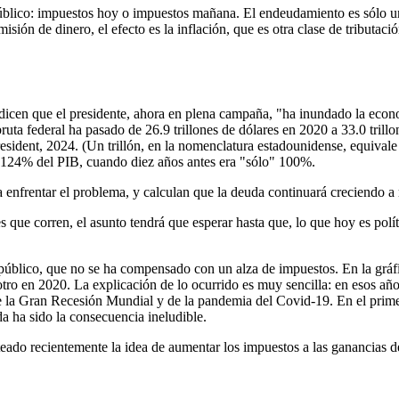
́blico: impuestos hoy o impuestos mañana. El endeudamiento es sólo u
sión de dinero, el efecto es la inflación, que es otra clase de tributacio
n dicen que el presidente, ahora en plena campaña, "ha inundado la econ
ruta federal ha pasado de 26.9 trillones de dólares en 2020 a 33.0 trillo
resident, 2024. (Un trillón, en la nomenclatura estadounidense, equivale 
o 124% del PIB, cuando diez años antes era "sólo" 100%.
enfrentar el problema, y calculan que la deuda continuará creciendo a razo
les que corren, el asunto tendrá que esperar hasta que, lo que hoy es pol
́blico, que no se ha compensado con un alza de impuestos. En la gráfica
otro en 2020. La explicación de lo ocurrido es muy sencilla: en esos an
e la Gran Recesión Mundial y de la pandemia del Covid-19. En el primer 
da ha sido la consecuencia ineludible.
lanteado recientemente la idea de aumentar los impuestos a las ganancias d