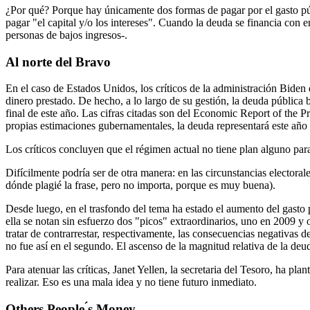
¿Por qué? Porque hay únicamente dos formas de pagar por el gasto pu
pagar "el capital y/o los intereses". Cuando la deuda se financia con emi
personas de bajos ingresos-.
Al norte del Bravo
En el caso de Estados Unidos, los críticos de la administración Bide
dinero prestado. De hecho, a lo largo de su gestión, la deuda pública b
final de este año. Las cifras citadas son del Economic Report of the P
propias estimaciones gubernamentales, la deuda representará este añ
Los críticos concluyen que el régimen actual no tiene plan alguno para 
Difícilmente podría ser de otra manera: en las circunstancias electora
dónde plagié la frase, pero no importa, porque es muy buena).
Desde luego, en el trasfondo del tema ha estado el aumento del gasto pu
ella se notan sin esfuerzo dos "picos" extraordinarios, uno en 2009 y 
tratar de contrarrestar, respectivamente, las consecuencias negativas d
no fue así en el segundo. El ascenso de la magnitud relativa de la deu
Para atenuar las críticas, Janet Yellen, la secretaria del Tesoro, ha p
realizar. Eso es una mala idea y no tiene futuro inmediato.
Others People ́s Money