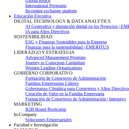
Global Reach
International Programs
Incoming exchange students
Educación Ejecutiva
DIGITAL TECHNOLOGY & DATA ANALYTICS
AI Generativa y disrupción digital en los Negocios | 
IA para Altos Directivos
SOSTENIBILIDAD
ESG y Finanzas Sostenibles para la Empresa
Finanzas para la sustentabilidad | EMERITUS
LIDERAZGO Y ESTRATEGIA
Advanced Management Program
Journey to Conscious Capitalism
Women Leading Organizations
GOBIERNO CORPORATIVO
Formación de Consejeros de Administración
Familias Empresarias Líderes
Gobernanza Climática para Consejeros y Altos Directivo
Creación de Valor en la Familia Empresaria
Formación de Consejeros de Administración | Intensivo
MARKETING
B2B Brand Bootcamp
In-Company
Soluciones Empresariales
Facultad e Investigación