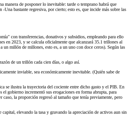
na manera de posponer lo inevitable: tarde o temprano habrá que
́n -Una bastante regresiva, por cierto; esto es, que incide más sobre las
omía" con transferencias, donativos y subsidios, empleando para ello
nes en 2023, y se calcula oficialmente que alcanzará 35.1 trillones al
a un millón de millones, esto es, a un uno con doce ceros). Según las
́n de un trillón cada cien días, o algo así.
íticamente inviable, sea económicamente inevitable. (Quién sabe de
 se ilustra la trayectoria del cociente entre dicho gasto y el PIB. En
̃os el gobierno incrementó sus erogaciones en forma abrupta, para
caso, la proporción regresó al tamaño que tenía previamente, pero
e capital, elevando la tasa y gravando la apreciación de activos aun sin