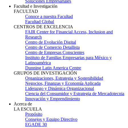
Soluciones Empresariales
Facultad e Investigación
FACULTAD
Conoce a nuestra Facultad
Facultad Global
CENTROS DE EXCELENCIA
FAIR Center for Financial Access, Inclusion and
Research
Centro de Evolución Digital
Centro de Comercio Detallista
Centro de Empresas Conscientes
Instituto de Familias Empresarias para México y
Latinoamérica
Dunning Latin America Centre
GRUPOS DE INVESTIGACIÓN
Organizaciones, Estrategia y Sostenibilidad
Negocios, Finanzas y Economía Aplicada
Liderazgo y Dinámica Organizacional
Ciencia del Consumidor y Estrategia de Mercadotecnia
Innovación y Emprendimiento
Acerca de
LA ESCUELA
Propósito
Consejos y Equipo Directivo
EGADE 30