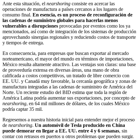
Ante esta situación, el
nearshoring
consiste en acercar las
operaciones de manufactura a países cercanos a los lugares de
consumo final.
En esencia, es un proceso de reconfiguración de
las cadenas de suministro globales para hacerlas menos
vulnerables a disrupciones
provocadas por eventos como los ya
mencionados, así como de integración de los sistemas de producción
aprovechando sinergias regionales y reduciendo costos de transporte
y tiempos de entrega.
En consecuencia, para empresas que buscan exportar al mercado
norteamericano, el mayor del mundo en términos de importaciones,
México resulta altamente atractivo. Las ventajas son claras: una base
de proveeduría extensa en diversas áreas, una mano de obra
calificada a costos competitivos, un tratado de libre comercio con
EE. UU. y Canadá muy favorable, la cercanía geográfica y zonas de
manufactura integradas a las cadenas de suministro de América del
Norte. Un reciente estudio del BID estima que toda la región de
América Latina podría aumentar sus exportaciones, por concepto de
nearshoring
, en 64 mil millones de dólares, de los cuales México
podría captar 35 mil.
Regresemos a nuestra historia inicial para entender mejor el proceso
de
nearshoring
.
Un automóvil de Tesla producido en China
puede demorar en llegar a EE. UU. entre 4 y 6 semanas
, sin
contar con retrasos en puertos u otros problemas que pueden surgir.