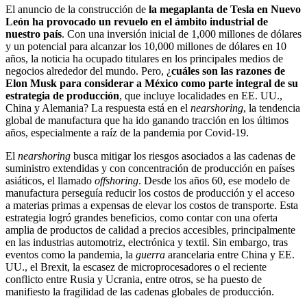
El anuncio de la construcción de
la megaplanta de Tesla en Nuevo
León ha provocado un revuelo en el ámbito industrial de
nuestro país
. Con una inversión inicial de 1,000 millones de dólares
y un potencial para alcanzar los 10,000 millones de dólares en 10
años, la noticia ha ocupado titulares en los principales medios de
negocios alrededor del mundo. Pero, ¿
cuáles son las razones de
Elon Musk para considerar a México como parte integral de su
estrategia de producción
, que incluye localidades en EE. UU.,
China y Alemania? La respuesta está en el
nearshoring
, la tendencia
global de manufactura que ha ido ganando tracción en los últimos
años, especialmente a raíz de la pandemia por Covid-19.
El
nearshoring
busca mitigar los riesgos asociados a las cadenas de
suministro extendidas y con concentración de producción en países
asiáticos, el llamado
offshoring
. Desde los años 60, ese modelo de
manufactura perseguía reducir los costos de producción y el acceso
a materias primas a expensas de elevar los costos de transporte. Esta
estrategia logró grandes beneficios, como contar con una oferta
amplia de productos de calidad a precios accesibles, principalmente
en las industrias automotriz, electrónica y textil. Sin embargo, tras
eventos como la pandemia, la
guerra
arancelaria entre China y EE.
UU., el Brexit, la escasez de microprocesadores o el reciente
conflicto entre Rusia y Ucrania, entre otros, se ha puesto de
manifiesto la fragilidad de las cadenas globales de producción.