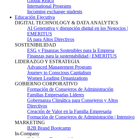
Global Reach
International Programs
Incoming exchange students
Educación Ejecutiva
DIGITAL TECHNOLOGY & DATA ANALYTICS
AI Generativa y disrupción digital en los Negocios |
EMERITUS
IA para Altos Directivos
SOSTENIBILIDAD
ESG y Finanzas Sostenibles para la Empresa
Finanzas para la sustentabilidad | EMERITUS
LIDERAZGO Y ESTRATEGIA
Advanced Management Program
Journey to Conscious Capitalism
Women Leading Organizations
GOBIERNO CORPORATIVO
Formación de Consejeros de Administración
Familias Empresarias Líderes
Gobernanza Climática para Consejeros y Altos
Directivos
Creación de Valor en la Familia Empresaria
Formación de Consejeros de Administración | Intensivo
MARKETING
B2B Brand Bootcamp
In-Company