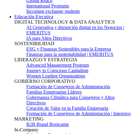
Global Reach
International Programs
Incoming exchange students
Educación Ejecutiva
DIGITAL TECHNOLOGY & DATA ANALYTICS
AI Generativa y disrupción digital en los Negocios |
EMERITUS
IA para Altos Directivos
SOSTENIBILIDAD
ESG y Finanzas Sostenibles para la Empresa
Finanzas para la sustentabilidad | EMERITUS
LIDERAZGO Y ESTRATEGIA
Advanced Management Program
Journey to Conscious Capitalism
Women Leading Organizations
GOBIERNO CORPORATIVO
Formación de Consejeros de Administración
Familias Empresarias Líderes
Gobernanza Climática para Consejeros y Altos
Directivos
Creación de Valor en la Familia Empresaria
Formación de Consejeros de Administración | Intensivo
MARKETING
B2B Brand Bootcamp
In-Company