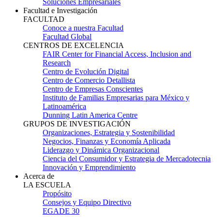
Soluciones Empresariales
Facultad e Investigación
FACULTAD
Conoce a nuestra Facultad
Facultad Global
CENTROS DE EXCELENCIA
FAIR Center for Financial Access, Inclusion and
Research
Centro de Evolución Digital
Centro de Comercio Detallista
Centro de Empresas Conscientes
Instituto de Familias Empresarias para México y
Latinoamérica
Dunning Latin America Centre
GRUPOS DE INVESTIGACIÓN
Organizaciones, Estrategia y Sostenibilidad
Negocios, Finanzas y Economía Aplicada
Liderazgo y Dinámica Organizacional
Ciencia del Consumidor y Estrategia de Mercadotecnia
Innovación y Emprendimiento
Acerca de
LA ESCUELA
Propósito
Consejos y Equipo Directivo
EGADE 30