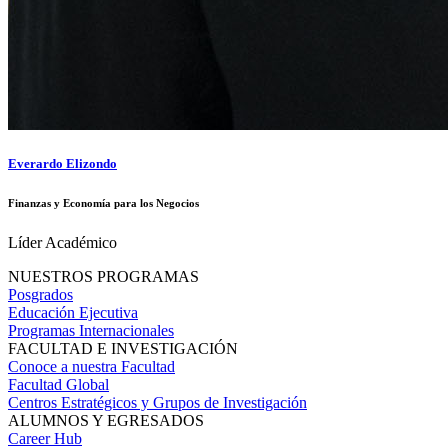
Everardo Elizondo
Finanzas y Economía para los Negocios
Líder Académico
NUESTROS PROGRAMAS
Posgrados
Educación Ejecutiva
Programas Internacionales
FACULTAD E INVESTIGACIÓN
Conoce a nuestra Facultad
Facultad Global
Centros Estratégicos y Grupos de Investigación
ALUMNOS Y EGRESADOS
Career Hub