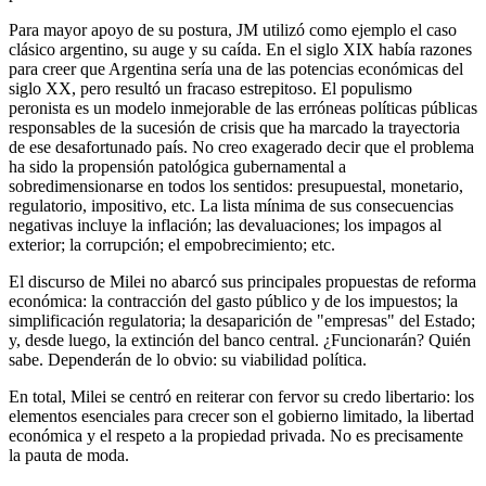
Para mayor apoyo de su postura, JM utilizó como ejemplo el caso
clásico argentino, su auge y su caída. En el siglo XIX había razones
para creer que Argentina sería una de las potencias económicas del
siglo XX, pero resultó un fracaso estrepitoso. El populismo
peronista es un modelo inmejorable de las erróneas políticas públicas
responsables de la sucesión de crisis que ha marcado la trayectoria
de ese desafortunado país. No creo exagerado decir que el problema
ha sido la propensión patológica gubernamental a
sobredimensionarse en todos los sentidos: presupuestal, monetario,
regulatorio, impositivo, etc. La lista mínima de sus consecuencias
negativas incluye la inflación; las devaluaciones; los impagos al
exterior; la corrupción; el empobrecimiento; etc.
El discurso de Milei no abarcó sus principales propuestas de reforma
económica: la contracción del gasto público y de los impuestos; la
simplificación regulatoria; la desaparición de "empresas" del Estado;
y, desde luego, la extinción del banco central. ¿Funcionarán? Quién
sabe. Dependerán de lo obvio: su viabilidad política.
En total, Milei se centró en reiterar con fervor su credo libertario: los
elementos esenciales para crecer son el gobierno limitado, la libertad
económica y el respeto a la propiedad privada. No es precisamente
la pauta de moda.