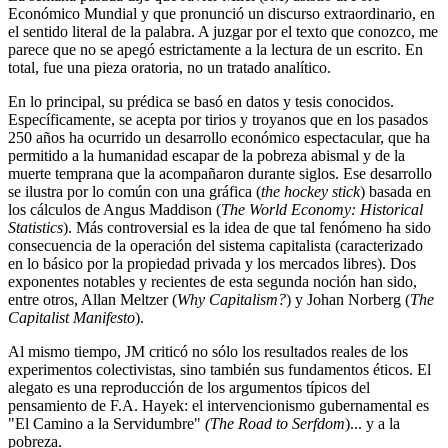
Económico Mundial y que pronunció un discurso extraordinario, en
el sentido literal de la palabra. A juzgar por el texto que conozco, me
parece que no se apegó estrictamente a la lectura de un escrito. En
total, fue una pieza oratoria, no un tratado analítico.
En lo principal, su prédica se basó en datos y tesis conocidos.
Específicamente, se acepta por tirios y troyanos que en los pasados
250 años ha ocurrido un desarrollo económico espectacular, que ha
permitido a la humanidad escapar de la pobreza abismal y de la
muerte temprana que la acompañaron durante siglos. Ese desarrollo
se ilustra por lo común con una gráfica (
the hockey stick
) basada en
los cálculos de Angus Maddison (
The World Economy: Historical
Statistics
). Más controversial es la idea de que tal fenómeno ha sido
consecuencia de la operación del sistema capitalista (caracterizado
en lo básico por la propiedad privada y los mercados libres). Dos
exponentes notables y recientes de esta segunda noción han sido,
entre otros, Allan Meltzer (
Why Capitalism?
) y Johan Norberg (
The
Capitalist Manifesto
).
Al mismo tiempo, JM criticó no sólo los resultados reales de los
experimentos colectivistas, sino también sus fundamentos éticos. El
alegato es una reproducción de los argumentos típicos del
pensamiento de F.A. Hayek: el intervencionismo gubernamental es
"El Camino a la Servidumbre"
(The Road to Serfdom
)... y a la
pobreza.