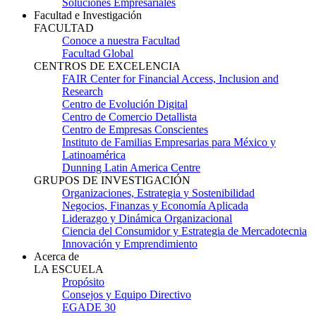
Soluciones Empresariales
Facultad e Investigación
FACULTAD
Conoce a nuestra Facultad
Facultad Global
CENTROS DE EXCELENCIA
FAIR Center for Financial Access, Inclusion and
Research
Centro de Evolución Digital
Centro de Comercio Detallista
Centro de Empresas Conscientes
Instituto de Familias Empresarias para México y
Latinoamérica
Dunning Latin America Centre
GRUPOS DE INVESTIGACIÓN
Organizaciones, Estrategia y Sostenibilidad
Negocios, Finanzas y Economía Aplicada
Liderazgo y Dinámica Organizacional
Ciencia del Consumidor y Estrategia de Mercadotecnia
Innovación y Emprendimiento
Acerca de
LA ESCUELA
Propósito
Consejos y Equipo Directivo
EGADE 30