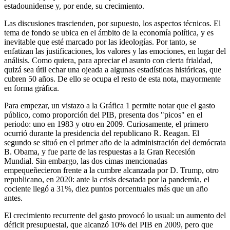
estadounidense y, por ende, su crecimiento.
Las discusiones trascienden, por supuesto, los aspectos técnicos. El
tema de fondo se ubica en el ámbito de la economía política, y es
inevitable que esté marcado por las ideologías. Por tanto, se
enfatizan las justificaciones, los valores y las emociones, en lugar del
análisis. Como quiera, para apreciar el asunto con cierta frialdad,
quizá sea útil echar una ojeada a algunas estadísticas históricas, que
cubren 50 años. De ello se ocupa el resto de esta nota, mayormente
en forma gráfica.
Para empezar, un vistazo a la Gráfica 1 permite notar que el gasto
público, como proporción del PIB, presenta dos "picos" en el
periodo: uno en 1983 y otro en 2009. Curiosamente, el primero
ocurrió durante la presidencia del republicano R. Reagan. El
segundo se situó en el primer año de la administración del demócrata
B. Obama, y fue parte de las respuestas a la Gran Recesión
Mundial. Sin embargo, las dos cimas mencionadas
empequeñecieron frente a la cumbre alcanzada por D. Trump, otro
republicano, en 2020: ante la crisis desatada por la pandemia, el
cociente llegó a 31%, diez puntos porcentuales más que un año
antes.
El crecimiento recurrente del gasto provocó lo usual: un aumento del
déficit presupuestal, que alcanzó 10% del PIB en 2009, pero que