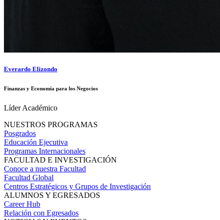
Everardo Elizondo
Finanzas y Economía para los Negocios
Líder Académico
NUESTROS PROGRAMAS
Posgrados
Educación Ejecutiva
Programas Internacionales
FACULTAD E INVESTIGACIÓN
Conoce a nuestra Facultad
Facultad Global
Centros Estratégicos y Grupos de Investigación
ALUMNOS Y EGRESADOS
Career Hub
Relación con Egresados