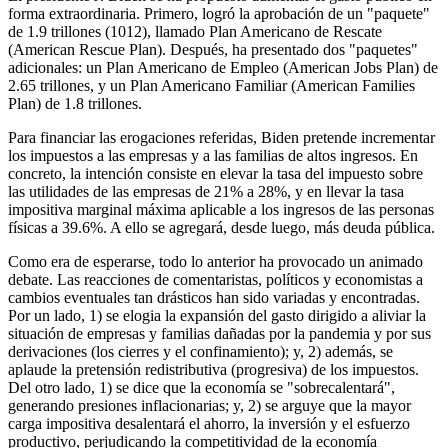
forma extraordinaria. Primero, logró la aprobación de un "paquete"
de 1.9 trillones (1012), llamado Plan Americano de Rescate
(American Rescue Plan). Después, ha presentado dos "paquetes"
adicionales: un Plan Americano de Empleo (American Jobs Plan) de
2.65 trillones, y un Plan Americano Familiar (American Families
Plan) de 1.8 trillones.
Para financiar las erogaciones referidas, Biden pretende incrementar
los impuestos a las empresas y a las familias de altos ingresos. En
concreto, la intención consiste en elevar la tasa del impuesto sobre
las utilidades de las empresas de 21% a 28%, y en llevar la tasa
impositiva marginal máxima aplicable a los ingresos de las personas
físicas a 39.6%. A ello se agregará, desde luego, más deuda pública.
Como era de esperarse, todo lo anterior ha provocado un animado
debate. Las reacciones de comentaristas, políticos y economistas a
cambios eventuales tan drásticos han sido variadas y encontradas.
Por un lado, 1) se elogia la expansión del gasto dirigido a aliviar la
situación de empresas y familias dañadas por la pandemia y por sus
derivaciones (los cierres y el confinamiento); y, 2) además, se
aplaude la pretensión redistributiva (progresiva) de los impuestos.
Del otro lado, 1) se dice que la economía se "sobrecalentará",
generando presiones inflacionarias; y, 2) se arguye que la mayor
carga impositiva desalentará el ahorro, la inversión y el esfuerzo
productivo, perjudicando la competitividad de la economía