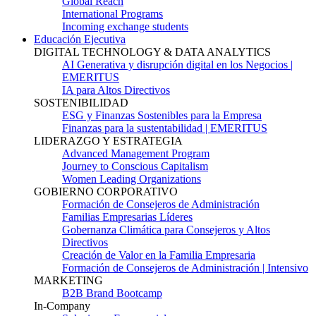
Global Reach
International Programs
Incoming exchange students
Educación Ejecutiva
DIGITAL TECHNOLOGY & DATA ANALYTICS
AI Generativa y disrupción digital en los Negocios |
EMERITUS
IA para Altos Directivos
SOSTENIBILIDAD
ESG y Finanzas Sostenibles para la Empresa
Finanzas para la sustentabilidad | EMERITUS
LIDERAZGO Y ESTRATEGIA
Advanced Management Program
Journey to Conscious Capitalism
Women Leading Organizations
GOBIERNO CORPORATIVO
Formación de Consejeros de Administración
Familias Empresarias Líderes
Gobernanza Climática para Consejeros y Altos
Directivos
Creación de Valor en la Familia Empresaria
Formación de Consejeros de Administración | Intensivo
MARKETING
B2B Brand Bootcamp
In-Company