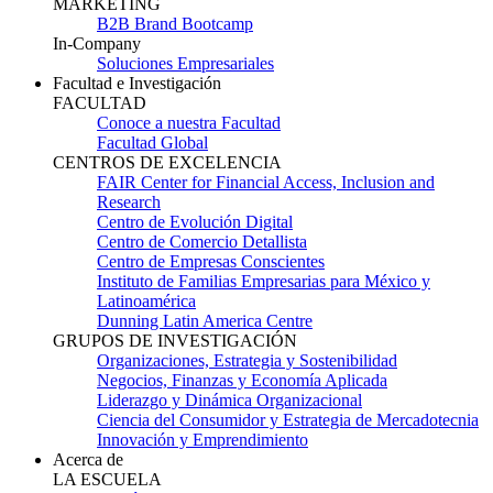
MARKETING
B2B Brand Bootcamp
In-Company
Soluciones Empresariales
Facultad e Investigación
FACULTAD
Conoce a nuestra Facultad
Facultad Global
CENTROS DE EXCELENCIA
FAIR Center for Financial Access, Inclusion and
Research
Centro de Evolución Digital
Centro de Comercio Detallista
Centro de Empresas Conscientes
Instituto de Familias Empresarias para México y
Latinoamérica
Dunning Latin America Centre
GRUPOS DE INVESTIGACIÓN
Organizaciones, Estrategia y Sostenibilidad
Negocios, Finanzas y Economía Aplicada
Liderazgo y Dinámica Organizacional
Ciencia del Consumidor y Estrategia de Mercadotecnia
Innovación y Emprendimiento
Acerca de
LA ESCUELA