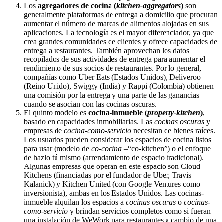
Los
agregadores de cocina (
kitchen-aggregators
)
son
generalmente plataformas de entrega a domicilio que procuran
aumentar el número de marcas de alimentos alojadas en sus
aplicaciones. La tecnología es el mayor diferenciador, ya que
crea grandes comunidades de clientes y ofrece capacidades de
entrega a restaurantes. También aprovechan los datos
recopilados de sus actividades de entrega para aumentar el
rendimiento de sus socios de restaurantes. Por lo general,
compañías como Uber Eats (Estados Unidos), Deliveroo
(Reino Unido), Swiggy (India) y Rappi (Colombia) obtienen
una comisión por la entrega y una parte de las ganancias
cuando se asocian con las cocinas oscuras.
El quinto modelo es
cocina-inmueble (
property-kitchen
)
,
basado en capacidades inmobiliarias. Las
cocinas oscuras
y
empresas de
cocina-como-servicio
necesitan de bienes raíces.
Los usuarios pueden considerar los espacios de cocina listos
para usar (modelo de
co-cocina
–“co-kitchen”) o el enfoque
de hazlo tú mismo (arrendamiento de espacio tradicional).
Algunas empresas que operan en este espacio son Cloud
Kitchens (financiadas por el fundador de Uber, Travis
Kalanick) y Kitchen United (con Google Ventures como
inversionista), ambas en los Estados Unidos. Las cocinas-
inmueble alquilan los espacios a
cocinas oscuras
o
cocinas-
como-servicio
y brindan servicios completos como si fueran
una instalación de WeWork para restaurantes a cambio de una