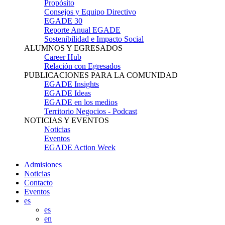
Propósito
Consejos y Equipo Directivo
EGADE 30
Reporte Anual EGADE
Sostenibilidad e Impacto Social
ALUMNOS Y EGRESADOS
Career Hub
Relación con Egresados
PUBLICACIONES PARA LA COMUNIDAD
EGADE Insights
EGADE Ideas
EGADE en los medios
Territorio Negocios - Podcast
NOTICIAS Y EVENTOS
Noticias
Eventos
EGADE Action Week
Admisiones
Noticias
Contacto
Eventos
es
es
en