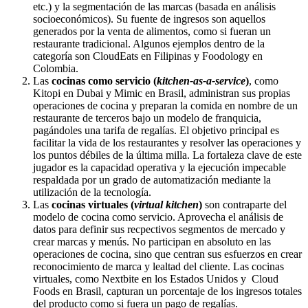
etc.) y la segmentación de las marcas (basada en análisis
socioeconómicos). Su fuente de ingresos son aquellos
generados por la venta de alimentos, como si fueran un
restaurante tradicional. Algunos ejemplos dentro de la
categoría son CloudEats en Filipinas y Foodology en
Colombia.
Las
cocinas como servicio (
kitchen-as-a-service
)
, como
Kitopi en Dubai y Mimic en Brasil, administran sus propias
operaciones de cocina y preparan la comida en nombre de un
restaurante de terceros bajo un modelo de franquicia,
pagándoles una tarifa de regalías. El objetivo principal es
facilitar la vida de los restaurantes y resolver las operaciones y
los puntos débiles de la última milla. La fortaleza clave de este
jugador es la capacidad operativa y la ejecución impecable
respaldada por un grado de automatización mediante la
utilización de la tecnología.
Las
cocinas virtuales (
virtual kitchen
)
son contraparte del
modelo de cocina como servicio. Aprovecha el análisis de
datos para definir sus recpectivos segmentos de mercado y
crear marcas y menús. No participan en absoluto en las
operaciones de cocina, sino que centran sus esfuerzos en crear
reconocimiento de marca y lealtad del cliente. Las cocinas
virtuales, como Nextbite en los Estados Unidos y Cloud
Foods en Brasil, capturan un porcentaje de los ingresos totales
del producto como si fuera un pago de regalías.