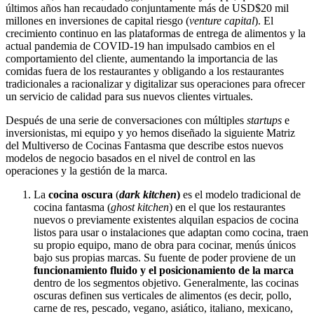
últimos años han recaudado conjuntamente más de USD$20 mil
millones en inversiones de capital riesgo (
venture capital
). El
crecimiento continuo en las plataformas de entrega de alimentos y la
actual pandemia de COVID-19 han impulsado cambios en el
comportamiento del cliente, aumentando la importancia de las
comidas fuera de los restaurantes y obligando a los restaurantes
tradicionales a racionalizar y digitalizar sus operaciones para ofrecer
un servicio de calidad para sus nuevos clientes virtuales.
Después de una serie de conversaciones con múltiples
startups
e
inversionistas, mi equipo y yo hemos diseñado la siguiente Matriz
del Multiverso de Cocinas Fantasma que describe estos nuevos
modelos de negocio basados ​​en el nivel de control en las
operaciones y la gestión de la marca.
La
cocina oscura
(
dark kitchen
)
es el modelo tradicional de
cocina fantasma (
ghost kitchen
) en el que los restaurantes
nuevos o previamente existentes alquilan espacios de cocina
listos para usar o instalaciones que adaptan como cocina, traen
su propio equipo, mano de obra para cocinar, menús únicos
bajo sus propias marcas. Su fuente de poder proviene de un
funcionamiento fluido y el posicionamiento de la marca
dentro de los segmentos objetivo. Generalmente, las cocinas
oscuras definen sus verticales de alimentos (es decir, pollo,
carne de res, pescado, vegano, asiático, italiano, mexicano,