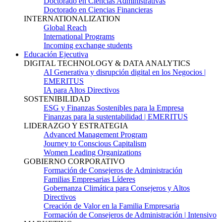
Doctorado en Ciencias Administrativas
Doctorado en Ciencias Financieras
INTERNATIONALIZATION
Global Reach
International Programs
Incoming exchange students
Educación Ejecutiva
DIGITAL TECHNOLOGY & DATA ANALYTICS
AI Generativa y disrupción digital en los Negocios |
EMERITUS
IA para Altos Directivos
SOSTENIBILIDAD
ESG y Finanzas Sostenibles para la Empresa
Finanzas para la sustentabilidad | EMERITUS
LIDERAZGO Y ESTRATEGIA
Advanced Management Program
Journey to Conscious Capitalism
Women Leading Organizations
GOBIERNO CORPORATIVO
Formación de Consejeros de Administración
Familias Empresarias Líderes
Gobernanza Climática para Consejeros y Altos
Directivos
Creación de Valor en la Familia Empresaria
Formación de Consejeros de Administración | Intensivo