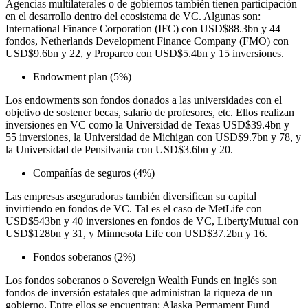
Agencias multilaterales o de gobiernos también tienen participación
en el desarrollo dentro del ecosistema de VC. Algunas son:
International Finance Corporation (IFC) con USD$88.3bn y 44
fondos, Netherlands Development Finance Company (FMO) con
USD$9.6bn y 22, y Proparco con USD$5.4bn y 15 inversiones.
Endowment plan (5%)
Los endowments son fondos donados a las universidades con el
objetivo de sostener becas, salario de profesores, etc. Ellos realizan
inversiones en VC como la Universidad de Texas USD$39.4bn y
55 inversiones, la Universidad de Michigan con USD$9.7bn y 78, y
la Universidad de Pensilvania con USD$3.6bn y 20.
Compañías de seguros (4%)
Las empresas aseguradoras también diversifican su capital
invirtiendo en fondos de VC. Tal es el caso de MetLife con
USD$543bn y 40 inversiones en fondos de VC, LibertyMutual con
USD$128bn y 31, y Minnesota Life con USD$37.2bn y 16.
Fondos soberanos (2%)
Los fondos soberanos o Sovereign Wealth Funds en inglés son
fondos de inversión estatales que administran la riqueza de un
gobierno. Entre ellos se encuentran: Alaska Permament Fund