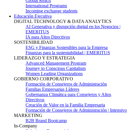
Global Reach
International Programs
Incoming exchange students
Educación Ejecutiva
DIGITAL TECHNOLOGY & DATA ANALYTICS
AI Generativa y disrupción digital en los Negocios |
EMERITUS
IA para Altos Directivos
SOSTENIBILIDAD
ESG y Finanzas Sostenibles para la Empresa
Finanzas para la sustentabilidad | EMERITUS
LIDERAZGO Y ESTRATEGIA
Advanced Management Program
Journey to Conscious Capitalism
Women Leading Organizations
GOBIERNO CORPORATIVO
Formación de Consejeros de Administración
Familias Empresarias Líderes
Gobernanza Climática para Consejeros y Altos
Directivos
Creación de Valor en la Familia Empresaria
Formación de Consejeros de Administración | Intensivo
MARKETING
B2B Brand Bootcamp
In-Company