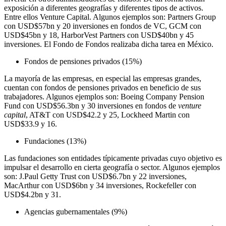
exposición a diferentes geografías y diferentes tipos de activos.
Entre ellos Venture Capital. Algunos ejemplos son: Partners Group
con USD$57bn y 20 inversiones en fondos de VC, GCM con
USD$45bn y 18, HarborVest Partners con USD$40bn y 45
inversiones. El Fondo de Fondos realizaba dicha tarea en México.
Fondos de pensiones privados (15%)
La mayoría de las empresas, en especial las empresas grandes,
cuentan con fondos de pensiones privados en beneficio de sus
trabajadores. Algunos ejemplos son: Boeing Company Pension
Fund con USD$56.3bn y 30 inversiones en fondos de
venture
capital
, AT&T con USD$42.2 y 25, Lockheed Martin con
USD$33.9 y 16.
Fundaciones (13%)
Las fundaciones son entidades típicamente privadas cuyo objetivo es
impulsar el desarrollo en cierta geografía o sector. Algunos ejemplos
son: J.Paul Getty Trust con USD$6.7bn y 22 inversiones,
MacArthur con USD$6bn y 34 inversiones, Rockefeller con
USD$4.2bn y 31.
Agencias gubernamentales (9%)