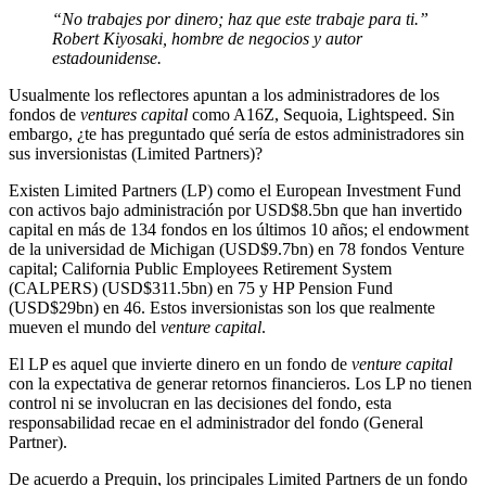
“No trabajes por dinero; haz que este trabaje para ti.”
Robert Kiyosaki, hombre de negocios y autor
estadounidense.
Usualmente los reflectores apuntan a los administradores de los
fondos de
ventures capital
como A16Z, Sequoia, Lightspeed. Sin
embargo, ¿te has preguntado qué sería de estos administradores sin
sus inversionistas (Limited Partners)?
Existen Limited Partners (LP) como el European Investment Fund
con activos bajo administración por USD$8.5bn que han invertido
capital en más de 134 fondos en los últimos 10 años; el endowment
de la universidad de Michigan (USD$9.7bn) en 78 fondos Venture
capital; California Public Employees Retirement System
(CALPERS) (USD$311.5bn) en 75 y HP Pension Fund
(USD$29bn) en 46. Estos inversionistas son los que realmente
mueven el mundo del
venture capital
.
El LP es aquel que invierte dinero en un fondo de
venture capital
con la expectativa de generar retornos financieros. Los LP no tienen
control ni se involucran en las decisiones del fondo, esta
responsabilidad recae en el administrador del fondo (General
Partner).
De acuerdo a Prequin, los principales Limited Partners de un fondo