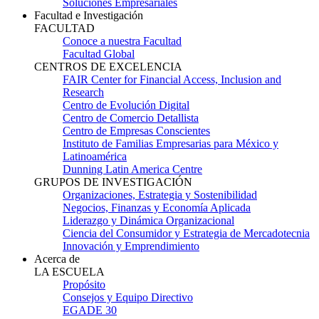
Soluciones Empresariales
Facultad e Investigación
FACULTAD
Conoce a nuestra Facultad
Facultad Global
CENTROS DE EXCELENCIA
FAIR Center for Financial Access, Inclusion and
Research
Centro de Evolución Digital
Centro de Comercio Detallista
Centro de Empresas Conscientes
Instituto de Familias Empresarias para México y
Latinoamérica
Dunning Latin America Centre
GRUPOS DE INVESTIGACIÓN
Organizaciones, Estrategia y Sostenibilidad
Negocios, Finanzas y Economía Aplicada
Liderazgo y Dinámica Organizacional
Ciencia del Consumidor y Estrategia de Mercadotecnia
Innovación y Emprendimiento
Acerca de
LA ESCUELA
Propósito
Consejos y Equipo Directivo
EGADE 30