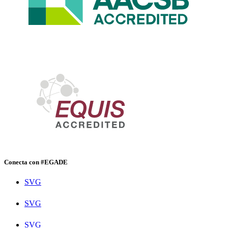
Conecta con #EGADE
SVG
SVG
SVG