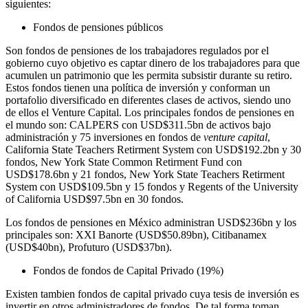
siguientes:
Fondos de pensiones públicos
Son fondos de pensiones de los trabajadores regulados por el
gobierno cuyo objetivo es captar dinero de los trabajadores para que
acumulen un patrimonio que les permita subsistir durante su retiro.
Estos fondos tienen una política de inversión y conforman un
portafolio diversificado en diferentes clases de activos, siendo uno
de ellos el Venture Capital. Los principales fondos de pensiones en
el mundo son: CALPERS con USD$311.5bn de activos bajo
administración y 75 inversiones en fondos de
venture capital
,
California State Teachers Retirment System con USD$192.2bn y 30
fondos, New York State Common Retirment Fund con
USD$178.6bn y 21 fondos, New York State Teachers Retirment
System con USD$109.5bn y 15 fondos y Regents of the University
of California USD$97.5bn en 30 fondos.
Los fondos de pensiones en México administran USD$236bn y los
principales son: XXI Banorte (USD$50.89bn), Citibanamex
(USD$40bn), Profuturo (USD$37bn).
Fondos de fondos de Capital Privado (19%)
Existen tambien fondos de capital privado cuya tesis de inversión es
invertir en otros administradores de fondos. De tal forma toman