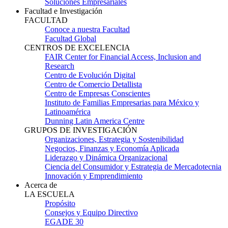
Soluciones Empresariales
Facultad e Investigación
FACULTAD
Conoce a nuestra Facultad
Facultad Global
CENTROS DE EXCELENCIA
FAIR Center for Financial Access, Inclusion and
Research
Centro de Evolución Digital
Centro de Comercio Detallista
Centro de Empresas Conscientes
Instituto de Familias Empresarias para México y
Latinoamérica
Dunning Latin America Centre
GRUPOS DE INVESTIGACIÓN
Organizaciones, Estrategia y Sostenibilidad
Negocios, Finanzas y Economía Aplicada
Liderazgo y Dinámica Organizacional
Ciencia del Consumidor y Estrategia de Mercadotecnia
Innovación y Emprendimiento
Acerca de
LA ESCUELA
Propósito
Consejos y Equipo Directivo
EGADE 30