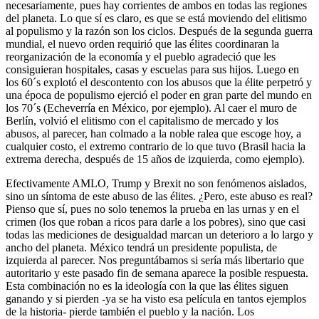
necesariamente, pues hay corrientes de ambos en todas las regiones
del planeta. Lo que sí es claro, es que se está moviendo del elitismo
al populismo y la razón son los ciclos. Después de la segunda guerra
mundial, el nuevo orden requirió que las élites coordinaran la
reorganización de la economía y el pueblo agradeció que les
consiguieran hospitales, casas y escuelas para sus hijos. Luego en
los 60´s explotó el descontento con los abusos que la élite perpetró y
una época de populismo ejerció el poder en gran parte del mundo en
los 70´s (Echeverría en México, por ejemplo). Al caer el muro de
Berlín, volvió el elitismo con el capitalismo de mercado y los
abusos, al parecer, han colmado a la noble ralea que escoge hoy, a
cualquier costo, el extremo contrario de lo que tuvo (Brasil hacia la
extrema derecha, después de 15 años de izquierda, como ejemplo).
Efectivamente AMLO, Trump y Brexit no son fenómenos aislados,
sino un síntoma de este abuso de las élites. ¿Pero, este abuso es real?
Pienso que sí, pues no solo tenemos la prueba en las urnas y en el
crimen (los que roban a ricos para darle a los pobres), sino que casi
todas las mediciones de desigualdad marcan un deterioro a lo largo y
ancho del planeta. México tendrá un presidente populista, de
izquierda al parecer. Nos preguntábamos si sería más libertario que
autoritario y este pasado fin de semana aparece la posible respuesta.
Esta combinación no es la ideología con la que las élites siguen
ganando y si pierden -ya se ha visto esa película en tantos ejemplos
de la historia- pierde también el pueblo y la nación. Los