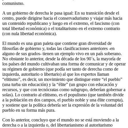
comunismo.
A un gobierno de derecha le pasa igual: En su transición desde el
centro, puede dirigirse hacia el conservadurismo y viajar más hacia
un contenido republicano y luego en el extremo, el fascismo (con
total libertad económica) o el totalitarismo en el extremo contrario
(con nula libertad económica).
El mundo es una gran paleta que contiene gran diversidad de
filosofías de gobierno y, todas las clasificaciones anteriores -en
alguno de sus grados- tienen un ejemplo vivo en un país soberano.
No obstante lo anterior, desde la década de los 90´s, la mayoría de
los países del mundo cultivaban una forma de comunicar y de operar
su régimen de gobierno (que podía ser tanto de derecha como de
izquierda, autoritario o libertario) al que los expertos llaman
“elitismo”, es decir, un movimiento que distingue entre “el pueblo”
(una turba sin educación) y la “élite” (un grupo con educación y
recursos, y que con tecnócratas como subgrupo, deberían gobernar a
solas). Lo contrario al elitismo, es el populismo (que también divide
a la población en dos campos, el pueblo noble y una élite corrupta),
y sostiene que la política debería ser la expresión de la voluntad del
pueblo en su forma más pura.
Con lo anterior, concluyo que el mundo no se está moviendo a la
derecha o a la izquierda o, del libertarianismo al autoritarismo