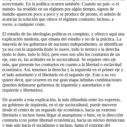
acrecentado. En la política ocurren también: Cuando un país -o el
mundo- ha residido en un régimen por algún tiempo, signos de
fastidio aparecen poco a poco y se produce de pronto, el anhelo de
acariciar la solución que ofrece el régimen contrario; incluso, a
veces, a cualquier costo.
El estudio de las ideologías políticas es complejo, y ofrezco aquí una
explicación modesta, que emana del estudio y no de la práctica. La
mayoría de los gobiernos de naciones independientes, se identifican
ya sea con la izquierda (todo lo suave, todo lo tierno) o la derecha
(todo lo duro, todo lo frío), pero esos son sólo los contrarios de un
eje, esto es, las actitudes en lo sociocultural. Se requiere otro eje
más, que presente los contrarios en cuanto a la libertad o esclavitud
económica. Así, tenemos la derecha y la izquierda en el primer eje y
el lado autoritario y el libertario en el segundo eje. Esto a su vez
quiere decir, que ocurren en ese gran mapa infinitas combinaciones
(pueden delinearse gobiernos de izquierda y autoritarios o de
izquierda y libertarios).
De acuerdo a esta explicación, la más difundida entre los expertos,
un gobierno de izquierda, en el eje sociocultural, puede moverse
desde el centro de un segundo eje económico, hacia un extremo
libertario e incluso hasta llegar al anarquismo o bien, en la dirección
contraria (con pobre libertad económica), hacia un núcleo demócrata
y más aún hacia el socialismo o incluso, hasta el extremo del