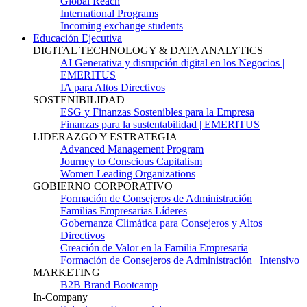
Global Reach
International Programs
Incoming exchange students
Educación Ejecutiva
DIGITAL TECHNOLOGY & DATA ANALYTICS
AI Generativa y disrupción digital en los Negocios |
EMERITUS
IA para Altos Directivos
SOSTENIBILIDAD
ESG y Finanzas Sostenibles para la Empresa
Finanzas para la sustentabilidad | EMERITUS
LIDERAZGO Y ESTRATEGIA
Advanced Management Program
Journey to Conscious Capitalism
Women Leading Organizations
GOBIERNO CORPORATIVO
Formación de Consejeros de Administración
Familias Empresarias Líderes
Gobernanza Climática para Consejeros y Altos
Directivos
Creación de Valor en la Familia Empresaria
Formación de Consejeros de Administración | Intensivo
MARKETING
B2B Brand Bootcamp
In-Company