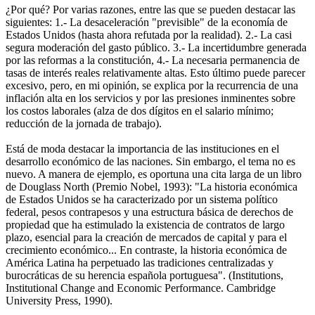
¿Por qué? Por varias razones, entre las que se pueden destacar las
siguientes: 1.- La desaceleración "previsible" de la economía de
Estados Unidos (hasta ahora refutada por la realidad). 2.- La casi
segura moderación del gasto público. 3.- La incertidumbre generada
por las reformas a la constitución, 4.- La necesaria permanencia de
tasas de interés reales relativamente altas. Esto último puede parecer
excesivo, pero, en mi opinión, se explica por la recurrencia de una
inflación alta en los servicios y por las presiones inminentes sobre
los costos laborales (alza de dos dígitos en el salario mínimo;
reducción de la jornada de trabajo).
Está de moda destacar la importancia de las instituciones en el
desarrollo económico de las naciones. Sin embargo, el tema no es
nuevo. A manera de ejemplo, es oportuna una cita larga de un libro
de Douglass North (Premio Nobel, 1993): "La historia económica
de Estados Unidos se ha caracterizado por un sistema político
federal, pesos contrapesos y una estructura básica de derechos de
propiedad que ha estimulado la existencia de contratos de largo
plazo, esencial para la creación de mercados de capital y para el
crecimiento económico... En contraste, la historia económica de
América Latina ha perpetuado las tradiciones centralizadas y
burocráticas de su herencia española portuguesa". (Institutions,
Institutional Change and Economic Performance. Cambridge
University Press, 1990).