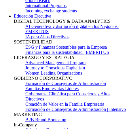
Global Reach
International Programs
Incoming exchange students
Educación Ejecutiva
DIGITAL TECHNOLOGY & DATA ANALYTICS
AI Generativa y disrupción digital en los Negocios |
EMERITUS
IA para Altos Directivos
SOSTENIBILIDAD
ESG y Finanzas Sostenibles para la Empresa
Finanzas para la sustentabilidad | EMERITUS
LIDERAZGO Y ESTRATEGIA
Advanced Management Program
Journey to Conscious Capitalism
Women Leading Organizations
GOBIERNO CORPORATIVO
Formación de Consejeros de Administración
Familias Empresarias Líderes
Gobernanza Climática para Consejeros y Altos
Directivos
Creación de Valor en la Familia Empresaria
Formación de Consejeros de Administración | Intensivo
MARKETING
B2B Brand Bootcamp
In-Company