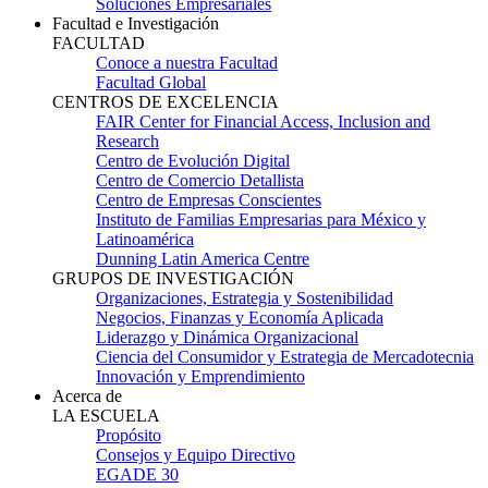
Soluciones Empresariales
Facultad e Investigación
FACULTAD
Conoce a nuestra Facultad
Facultad Global
CENTROS DE EXCELENCIA
FAIR Center for Financial Access, Inclusion and
Research
Centro de Evolución Digital
Centro de Comercio Detallista
Centro de Empresas Conscientes
Instituto de Familias Empresarias para México y
Latinoamérica
Dunning Latin America Centre
GRUPOS DE INVESTIGACIÓN
Organizaciones, Estrategia y Sostenibilidad
Negocios, Finanzas y Economía Aplicada
Liderazgo y Dinámica Organizacional
Ciencia del Consumidor y Estrategia de Mercadotecnia
Innovación y Emprendimiento
Acerca de
LA ESCUELA
Propósito
Consejos y Equipo Directivo
EGADE 30