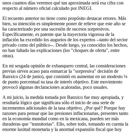
unos cuantos días veremos qué tan aproximada será esa cifra con
respecto al número oficial calculado por INEGI.
El recuento anterior no tiene como propósito destacar errores. Más
bien, su intención es simplemente poner de relieve que este año se
ha caracterizado por una sucesión de sucesos sorpresivos.
Específicamente, es patente que la trayectoria vigorosa de la
inflación ha excedido los augurios de los expertos --tanto del sector
privado como del público--. Desde luego, ya conocidos los hechos,
no han faltado las explicaciones (los "choques de oferta", entre
otras).
En mi sesgada opinión de exbanquero central, las consideraciones
previas sirven acaso para enmarcar la "sorpresiva" decisión de
Banxico (24 de junio), que consistió en aumentar en un modesto ¼
de punto porcentual su tasa de interés objetivo. Este movimiento
provocó algunas declaraciones acaloradas, poco usuales.
A mi juicio, la medida tomada por Banxico fue muy apropiada, y
resultaría lógico que significara sólo el inicio de una serie de
incrementos adicionales de la tasa objetivo. ¿Por qué? Porque hay
razones para pensar que las presiones inflacionarias, presentes tanto
en la economía mundial como en la mexicana, pueden ser más
duraderas que "transitorias". Ello, sobre todo, tomando en cuenta la
enorme laxitud monetaria y la anormal expansión fiscal que hoy