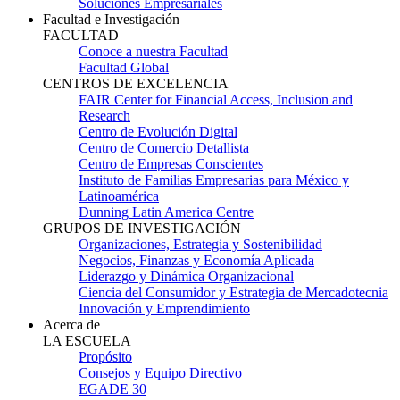
Soluciones Empresariales
Facultad e Investigación
FACULTAD
Conoce a nuestra Facultad
Facultad Global
CENTROS DE EXCELENCIA
FAIR Center for Financial Access, Inclusion and
Research
Centro de Evolución Digital
Centro de Comercio Detallista
Centro de Empresas Conscientes
Instituto de Familias Empresarias para México y
Latinoamérica
Dunning Latin America Centre
GRUPOS DE INVESTIGACIÓN
Organizaciones, Estrategia y Sostenibilidad
Negocios, Finanzas y Economía Aplicada
Liderazgo y Dinámica Organizacional
Ciencia del Consumidor y Estrategia de Mercadotecnia
Innovación y Emprendimiento
Acerca de
LA ESCUELA
Propósito
Consejos y Equipo Directivo
EGADE 30