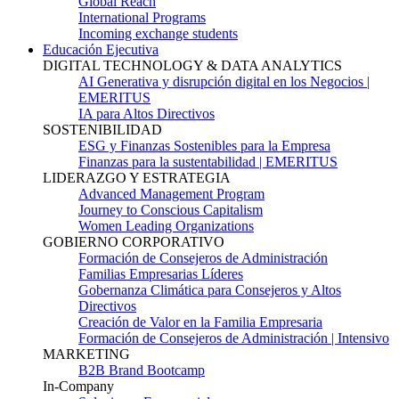
Global Reach
International Programs
Incoming exchange students
Educación Ejecutiva
DIGITAL TECHNOLOGY & DATA ANALYTICS
AI Generativa y disrupción digital en los Negocios |
EMERITUS
IA para Altos Directivos
SOSTENIBILIDAD
ESG y Finanzas Sostenibles para la Empresa
Finanzas para la sustentabilidad | EMERITUS
LIDERAZGO Y ESTRATEGIA
Advanced Management Program
Journey to Conscious Capitalism
Women Leading Organizations
GOBIERNO CORPORATIVO
Formación de Consejeros de Administración
Familias Empresarias Líderes
Gobernanza Climática para Consejeros y Altos
Directivos
Creación de Valor en la Familia Empresaria
Formación de Consejeros de Administración | Intensivo
MARKETING
B2B Brand Bootcamp
In-Company