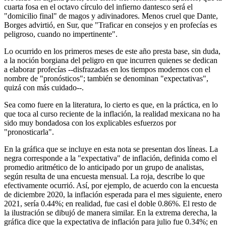
cuarta fosa en el octavo círculo del infierno dantesco será el
"domicilio final" de magos y adivinadores. Menos cruel que Dante,
Borges advirtió, en Sur, que "Traficar en consejos y en profecías es
peligroso, cuando no impertinente".
Lo ocurrido en los primeros meses de este año presta base, sin duda,
a la noción borgiana del peligro en que incurren quienes se dedican
a elaborar profecías --disfrazadas en los tiempos modernos con el
nombre de "pronósticos"; también se denominan "expectativas",
quizá con más cuidado--.
Sea como fuere en la literatura, lo cierto es que, en la práctica, en lo
que toca al curso reciente de la inflación, la realidad mexicana no ha
sido muy bondadosa con los explicables esfuerzos por
"pronosticarla".
En la gráfica que se incluye en esta nota se presentan dos líneas. La
negra corresponde a la "expectativa" de inflación, definida como el
promedio aritmético de lo anticipado por un grupo de analistas,
según resulta de una encuesta mensual. La roja, describe lo que
efectivamente ocurrió. Así, por ejemplo, de acuerdo con la encuesta
de diciembre 2020, la inflación esperada para el mes siguiente, enero
2021, sería 0.44%; en realidad, fue casi el doble 0.86%. El resto de
la ilustración se dibujó de manera similar. En la extrema derecha, la
gráfica dice que la expectativa de inflación para julio fue 0.34%; en