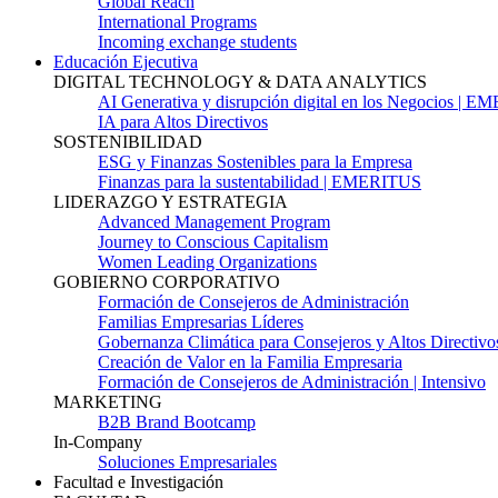
Global Reach
International Programs
Incoming exchange students
Educación Ejecutiva
DIGITAL TECHNOLOGY & DATA ANALYTICS
AI Generativa y disrupción digital en los Negocios | 
IA para Altos Directivos
SOSTENIBILIDAD
ESG y Finanzas Sostenibles para la Empresa
Finanzas para la sustentabilidad | EMERITUS
LIDERAZGO Y ESTRATEGIA
Advanced Management Program
Journey to Conscious Capitalism
Women Leading Organizations
GOBIERNO CORPORATIVO
Formación de Consejeros de Administración
Familias Empresarias Líderes
Gobernanza Climática para Consejeros y Altos Directivo
Creación de Valor en la Familia Empresaria
Formación de Consejeros de Administración | Intensivo
MARKETING
B2B Brand Bootcamp
In-Company
Soluciones Empresariales
Facultad e Investigación