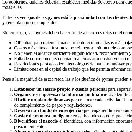
los gobiernos, quienes deberían establecer medidas de apoyo para que
todas ellas.
Entre las ventajas de las pymes está la
proximidad con los clientes, la
y cercanía con sus empleados.
Sin embargo, las pymes deben hacer frente a enormes retos en el cont
Dificultad para obtener financiamiento externo a tasas más bajas,
Costos más altos en insumos, por el menor volumen de compra
No tienen el alcance suficiente en publicidad, reconocimiento y
Falta de conocimientos en cuanto a temas administrativos o con
Restricciones para acceder a tecnologías de punta o innovar por
Limitaciones en el capital de trabajo que les permita afrontar c
Pese a la magnitud de estos retos, las y los dueños de pymes pueden se
Establecer un salario propio y cuenta personal
para separar l
Organizar y supervisar la información financiera
. Identific
Diseñar un plan de finanzas
para rastrear cada actividad finan
de cumplimiento de pagos y regulaciones.
Reservar un fondo de emergencia
que tenga rendimiento ante
Gastar de manera inteligente
en actividades como capacitación
Diversificar el negocio
al identificar, con información oportun
posicionamiento.
Ahorrar y recortar gastos innecesarios
. Siendo la actividad