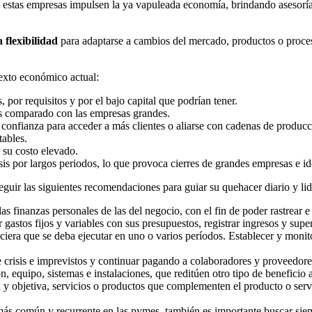
 estas empresas impulsen la ya vapuleada economía, brindando asesoría 
 flexibilidad
para adaptarse a cambios del mercado, productos o proceso
exto económico actual:
 por requisitos y por el bajo capital que podrían tener.
s comparado con las empresas grandes.
 confianza para acceder a más clientes o aliarse con cadenas de producc
tables.
 su costo elevado.
risis por largos periodos, lo que provoca cierres de grandes empresas e i
guir las siguientes recomendaciones para guiar su quehacer diario y lid
as finanzas personales de las del negocio, con el fin de poder rastrear e
ar gastos fijos y variables con sus presupuestos, registrar ingresos y super
ciera que se deba ejecutar en uno o varios períodos. Establecer y monitor
 crisis e imprevistos y continuar pagando a colaboradores y proveedore
, equipo, sistemas e instalaciones, que reditúen otro tipo de beneficio 
a y objetiva, servicios o productos que complementen el producto o ser
 más común y recurrente en las pymes, también es importante buscar siem