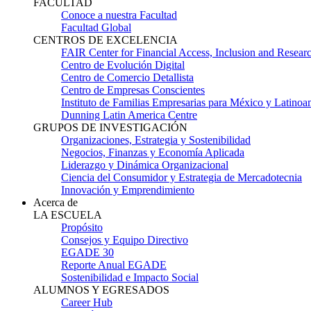
FACULTAD
Conoce a nuestra Facultad
Facultad Global
CENTROS DE EXCELENCIA
FAIR Center for Financial Access, Inclusion and Resear
Centro de Evolución Digital
Centro de Comercio Detallista
Centro de Empresas Conscientes
Instituto de Familias Empresarias para México y Latinoa
Dunning Latin America Centre
GRUPOS DE INVESTIGACIÓN
Organizaciones, Estrategia y Sostenibilidad
Negocios, Finanzas y Economía Aplicada
Liderazgo y Dinámica Organizacional
Ciencia del Consumidor y Estrategia de Mercadotecnia
Innovación y Emprendimiento
Acerca de
LA ESCUELA
Propósito
Consejos y Equipo Directivo
EGADE 30
Reporte Anual EGADE
Sostenibilidad e Impacto Social
ALUMNOS Y EGRESADOS
Career Hub